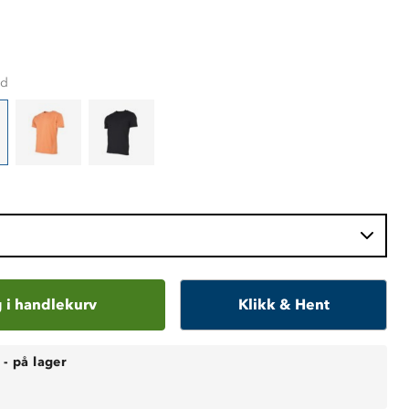
id
 i handlekurv
Klikk & Hent
-
på lager