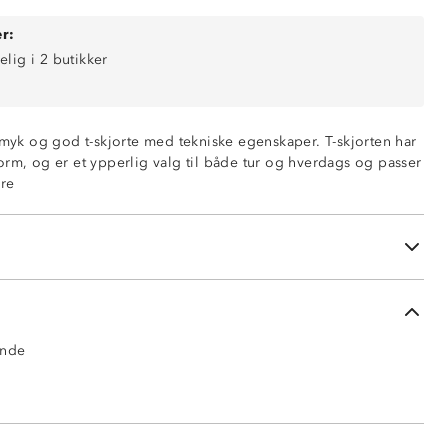
r:
elig i 2 butikker
n myk og god t-skjorte med tekniske egenskaper. T-skjorten har
orm, og er et ypperlig valg til både tur og hverdags og passer
ende
rre
ch
sert
og 8 % elastan
ende