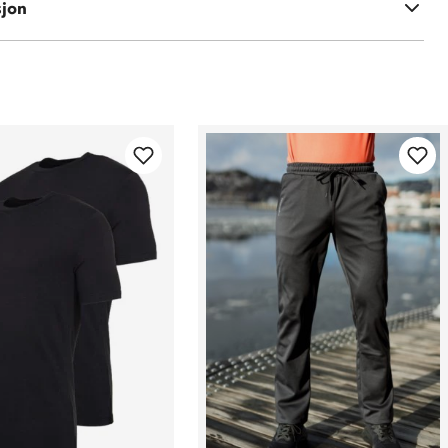
sjon
og 8 % elastan