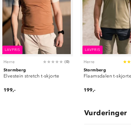
LAVPRIS
LAVPRIS
Herre
Herre
(
0
)
Stormberg
Stormberg
Elvestein stretch t-skjorte
Flaamsdalen t-skjort
199,-
199,-
Vurderinger