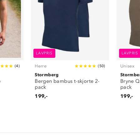
LAVPRIS
LAVPRIS
Herre
Unisex
(
4
)
(
50
)
Stormberg
Stormbe
e
Bergen bambus t-skjorte 2-
Bryne Qu
pack
pack
199,-
199,-