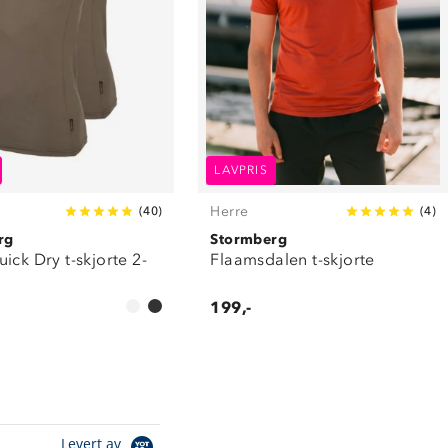
LAVPRIS
Herre
(
40
)
(
4
)
rg
Stormberg
ick Dry t-skjorte 2-
Flaamsdalen t-skjorte
199,-
Levert av