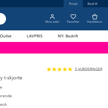
Privat
Bedrift
Mine sider
Favoritter
Handlekurv
Outlet
LAVPRIS
NY: Bedrift
5 VURDERINGER
LAVPRIS
 t-skjorte
de
erende
etch