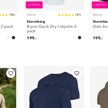
LAVPRIS
LAVPRIS
Herre
Herre
(
96
)
(
81
)
Stormberg
Stormbe
e 2-pack
Bryne Quick Dry t-skjorte 2-
Oslo bom
pack
199,-
199,-