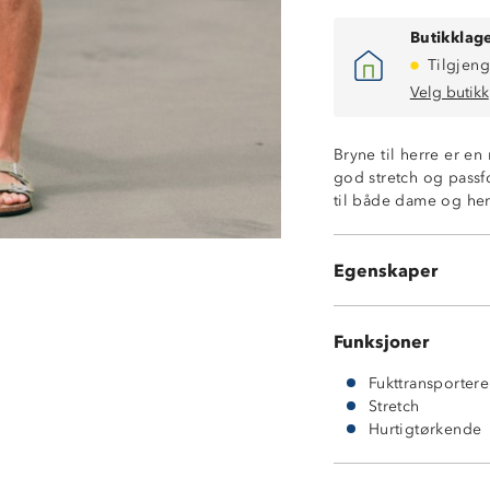
Butikklage
Tilgjeng
Velg butikk
Bryne til herre er e
Hurtigtørkende
god stretch og passf
Fukttransporter
til både dame og he
Svært god stret
God passform
OekoTex®-sertifi
Egenskaper
92 % polyester 
Funksjoner
Fukttransporter
Stretch
Hurtigtørkende