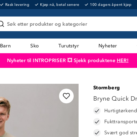
Rask levering
Kjøp nå, betal senere
100 dagers åpent kjøp
Søk etter produkter og kategorier
Barn
Sko
Turutstyr
Nyheter
Nyheter til INTROPRISER 💥 Sjekk produktene
HER!
Produktet er lagt i handlekurven
Til kassen
Stormberg
LAVPRIS
Bryne Quick Dry
Hurtigtørken
Fukttransport
Svært god str