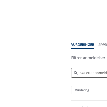
4.8
star
rating
VURDERINGER
SPØ
Filtrer anmeldelser
Search
Reviews
Vurdering