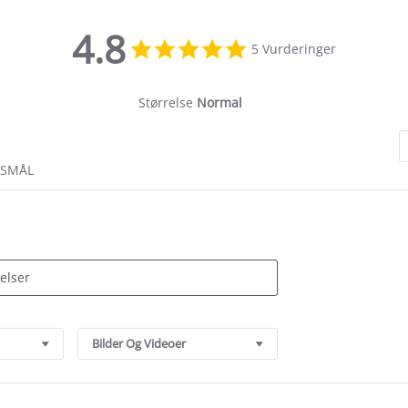
4.8
4.8
5 Vurderinger
star
rating
Størrelse
Normal
RSMÅL
Bilder Og Videoer