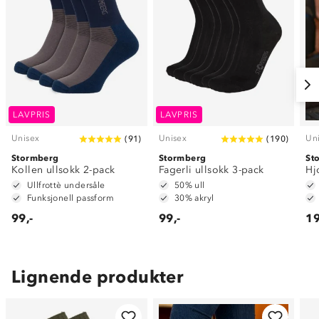
LAVPRIS
LAVPRIS
Unisex
Unisex
Un
(
91
)
(
190
)
Stormberg
Stormberg
St
Kollen ullsokk 2-pack
Fagerli ullsokk 3-pack
Hj
Ullfrottè undersåle
50% ull
Funksjonell passform
30% akryl
99,-
99,-
19
Lignende produkter