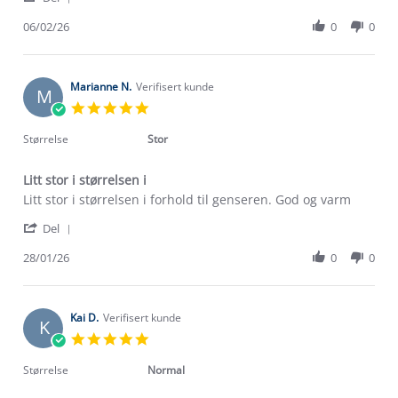
Share
S.
varme
Review
06/02/26
0
0
on
sokker
by
6
i
Per
Feb
vinterkulden
S.
2026
on
Marianne N.
Verifisert kunde
M
6
5.0
Feb
star
2026
rating
Størrelse
Stor
Litt stor i størrelsen i
Review
review
Litt stor i størrelsen i forhold til genseren. God og varm
by
stating
'
Marianne
Litt
Del
Share
N.
stor
Review
28/01/26
0
0
on
i
Om Stormberg
by
28
størrelsen
Marianne
Jan
i
Verdigrunnlag
N.
2026
on
Kai D.
Verifisert kunde
K
28
Klima og miljø
5.0
Trelagsprinsippet barn
Jan
star
Kundeservice
2026
rating
Størrelse
Normal
Etisk handel
Alt du trenger til Norgesferien
Kontakt oss