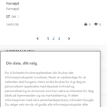
Dyreetikk
Fornøyd
Dette trenger du til barnehagen
Review
review
Fornøyd
Konkurransevinnere
1% til samfunnet
by
stating
Gravidklær
'
Kai
Fornøyd
Del
Kundeklubb
Share
D.
Inkludering
Review
Hvordan velge riktig turtøy?
14/01/26
0
0
on
Norgesferie 🇳🇴
Våre butikker
by
14
Materialer
Kai
Jan
Vask og vedlikehold
D.
Få turinspirasjon og tips her⛰
2026
Bedrift, barnehage og SFO
1
2
3
on
Personvern
EL-retur
14
Overnatte utendørs⛺
Presse
Jan
Samarbeide med oss?
INFORMASJON
2026
Store størrelser
Storms turtips🐿️
Jobbe hos oss?
Turmat oppskrifter
Din data, ditt valg.
OM OSS
Leirskole 🥾
Beredskap
For å forbedre brukeropplevelsen din brukes det
Barnehageansatt
TIPS OG RÅD
informasjonskapsler (cookies). Noen er nødvendige for at
nettsiden skal fungere, mens andre brukes for å gi deg en
Tips til hyttetur
personalisert opplevelse med tilpasset innhold og
AKTIVITETER
personalisering av annonser som kan være av interesse for deg,
både på hjemmesiden og via markedsføring. Vi deler
informasjonen med våre samarbeidspartnere, inkludert Google.
Du velger selv om du vil godta alle informasjonskapsler eller