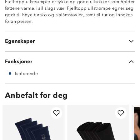
Fjelltopp ullstrømper er tykke og gode ullsokker som holder
føttene varme i all slags vær. Fjelltopp ullstrømpe egner seg
godt til høye tursko og slalåmstøvler, samt til tur og innekos
foran peisen.
Isolerende
Frotté på innsiden
Egenskaper
60% ull 38% nylon 2% spandex
Funksjoner
Isolerende
Anbefalt for deg