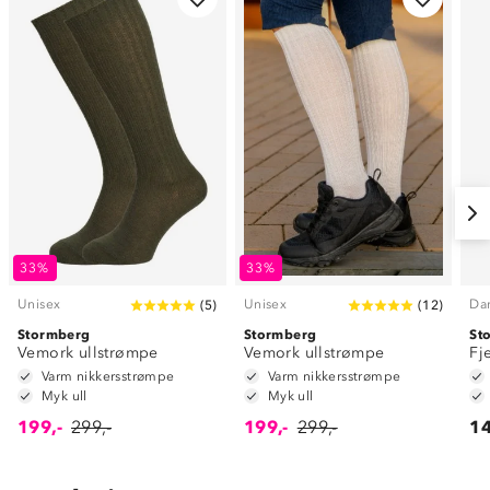
33%
33%
Unisex
Unisex
Da
(
5
)
(
12
)
Stormberg
Stormberg
St
Vemork ullstrømpe
Vemork ullstrømpe
Fj
Varm nikkersstrømpe
Varm nikkersstrømpe
Myk ull
Myk ull
199,-
299,-
199,-
299,-
14