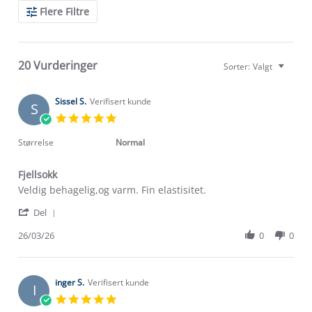
Search
Flere Filtre
Reviews
20 Vurderinger
Sorter:
Valgt
Sissel S.
Verifisert kunde
S
5.0
star
rating
Størrelse
Normal
Fjellsokk
Review
review
Veldig behagelig,og varm. Fin elastisitet.
by
stating
'
Sissel
Fjellsokk
Del
Share
S.
Review
26/03/26
0
0
on
by
26
Sissel
Mar
S.
2026
on
inger S.
Verifisert kunde
I
26
5.0
Mar
star