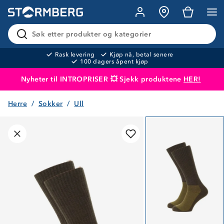
Søk etter produkter og kategorier
Rask levering
Kjøp nå, betal senere
100 dagers åpent kjøp
Nyheter til INTROPRISER 💥 Sjekk produktene
HER!
Herre
Sokker
Ull
Produktet er lagt i handlekurven
Til kassen