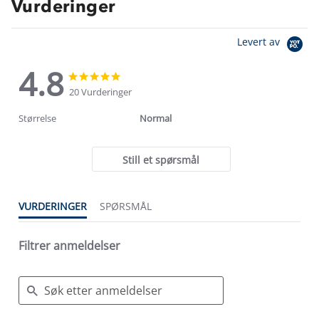
Vurderinger
Levert av
4.8
4.8
4.8
star
star
20 Vurderinger
rating
rating
Størrelse
Normal
Still et spørsmål
VURDERINGER
SPØRSMÅL
Filtrer anmeldelser