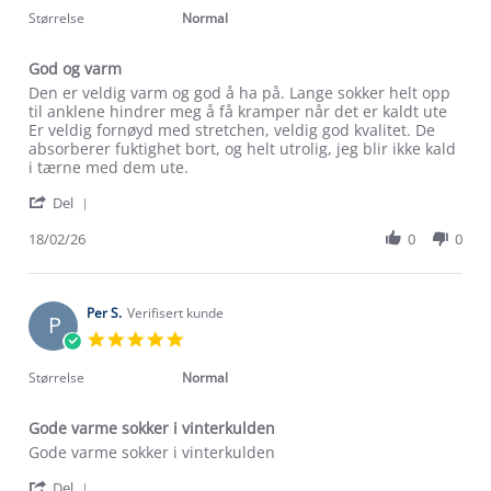
2026
rating
Størrelse
Normal
God og varm
Review
review
Den er veldig varm og god å ha på. Lange sokker helt opp
by
stating
til anklene hindrer meg å få kramper når det er kaldt ute
inger
God
Er veldig fornøyd med stretchen, veldig god kvalitet. De
S.
og
absorberer fuktighet bort, og helt utrolig, jeg blir ikke kald
on
varm
i tærne med dem ute.
18
'
Feb
Del
Share
2026
Review
18/02/26
0
0
by
inger
S.
on
Per S.
Verifisert kunde
P
18
5.0
Feb
star
2026
rating
Størrelse
Normal
Gode varme sokker i vinterkulden
Review
review
Gode varme sokker i vinterkulden
by
stating
'
Per
Gode
Del