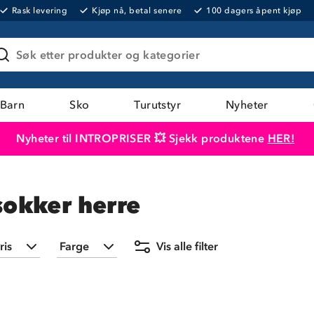
Rask levering
Kjøp nå, betal senere
100 dagers åpent kjøp
Søk etter produkter og kategorier
Barn
Sko
Turutstyr
Nyheter
Nyheter til INTROPRISER 💥 Sjekk produktene
HER!
Produktet er lagt i handlekurven
Til kassen
okker herre
ris
Farge
Vis alle filter
Min
Maks
Svart
(
5
)
99,-
99,-
Grå
(
1
)