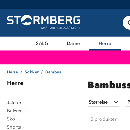
SALG
Dame
Herre
Herre
Sokker
Bambus
Bambuss
Herre
Størrelse
P
Jakker
Bukser
34/36
(
4
)
Sko
10
produkter
37/39
(
6
)
Shorts