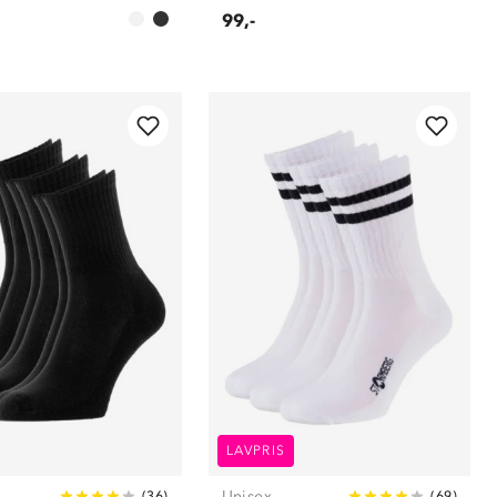
99,-
LAVPRIS
Unisex
(
36
)
(
69
)