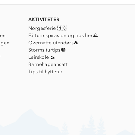
AKTIVITETER
Norgesferie 🇳🇴
ien
Få turinspirasjon og tips her⛰
agen
Overnatte utendørs⛺
Storms turtips🐿️
?
Leirskole 🥾
Barnehageansatt
Tips til hyttetur