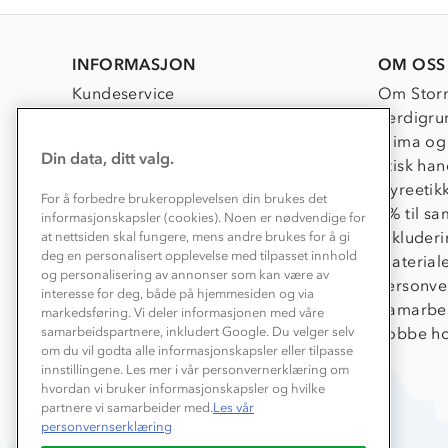
INFORMASJON
OM OSS
Kundeservice
Om Stor
Kontakt oss
Verdigru
Konkurransevinnere
Klima og
Din data, ditt valg.
Kundeklubb
Etisk han
Våre butikker
Dyreetik
For å forbedre brukeropplevelsen din brukes det
Bedrift, barnehage og SFO
1% til s
informasjonskapsler (cookies). Noen er nødvendige for
Presse
Inkluder
at nettsiden skal fungere, mens andre brukes for å gi
deg en personalisert opplevelse med tilpasset innhold
Material
og personalisering av annonser som kan være av
Personve
interesse for deg, både på hjemmesiden og via
Samarbe
markedsføring. Vi deler informasjonen med våre
Jobbe ho
samarbeidspartnere, inkludert Google. Du velger selv
om du vil godta alle informasjonskapsler eller tilpasse
innstillingene. Les mer i vår personvernerklæring om
hvordan vi bruker informasjonskapsler og hvilke
partnere vi samarbeider med.
Les vår
personvernserklæring