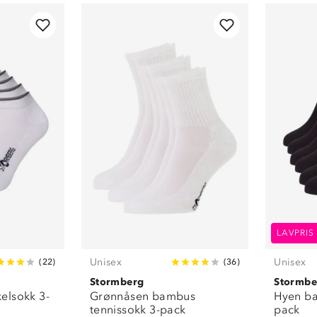
Hvit
(
4
)
Lilla
(
1
)
LAVPRIS
Unisex
Unisex
(
22
)
(
36
)
Stormberg
Stormbe
elsokk 3-
Grønnåsen bambus
Hyen ba
tennissokk 3-pack
pack