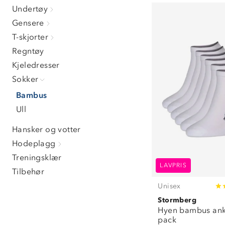
40/42
(
8
)
Undertøy
43/45
(
4
)
Gensere
46/48
(
9
)
T-skjorter
Regntøy
Kjeledresser
Sokker
Bambus
Ull
Hansker og votter
Hodeplagg
Treningsklær
LAVPRIS
Tilbehør
Unisex
Stormberg
Hyen bambus ank
pack