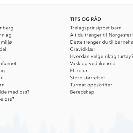
TIPS OG RÅD
mberg
Trelagsprinsippet barn
nnlag
Alt du trenger til Norgesfer
 miljø
Dette trenger du til barneh
del
Gravidklær
k
Hvordan velge riktig turtøy
amfunnet
Vask og vedlikehold
ing
EL-retur
er
Store størrelser
rn
Turmat oppskrifter
ide med oss?
Beredskap
s oss?