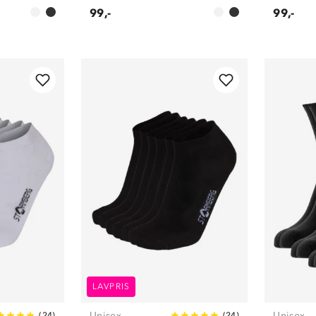
99,-
99,-
LAVPRIS
Unisex
Unisex
(
24
)
(
24
)