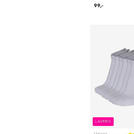
99,-
LAVPRIS
Unisex