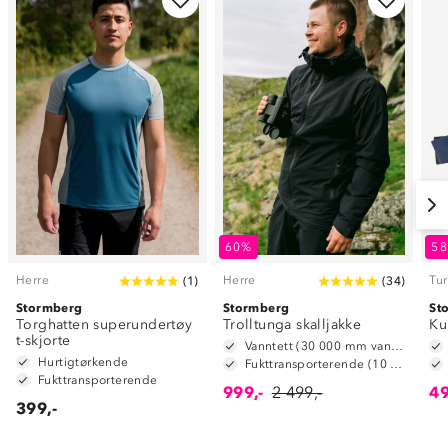
60%
5
Herre
Herre
Tur
(
1
)
(
34
)
Stormberg
Stormberg
St
Torghatten superundertøy
Trolltunga skalljakke
Ku
t-skjorte
Vanntett (30 000 mm vannsøyle)
Hurtigtørkende
Fukttransporterende (10 000 g/m2/24t)
Fukttransporterende
999,-
2 499,-
49
399,-