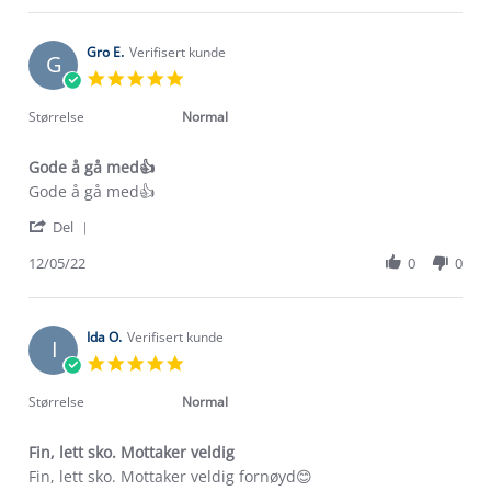
Zivile
May
P.
2022
on
Gro E.
Verifisert kunde
G
26
5.0
May
star
2022
rating
Størrelse
Normal
Gode å gå med👍
Review
review
Gode å gå med👍
by
stating
'
Gro
Gode
Del
Share
E.
å
Review
12/05/22
0
0
on
gå
Om Stormberg
by
12
med
Gro
May
👍
Verdigrunnlag
E.
2022
on
Ida O.
Verifisert kunde
I
12
Klima og miljø
5.0
Trelagsprinsippet barn
May
star
Kundeservice
2022
rating
Størrelse
Normal
Etisk handel
Alt du trenger til Norgesferien
Kontakt oss
Dyreetikk
Fin, lett sko. Mottaker veldig
Dette trenger du til barnehagen
Review
review
Fin, lett sko. Mottaker veldig fornøyd😊
Konkurransevinnere
1% til samfunnet