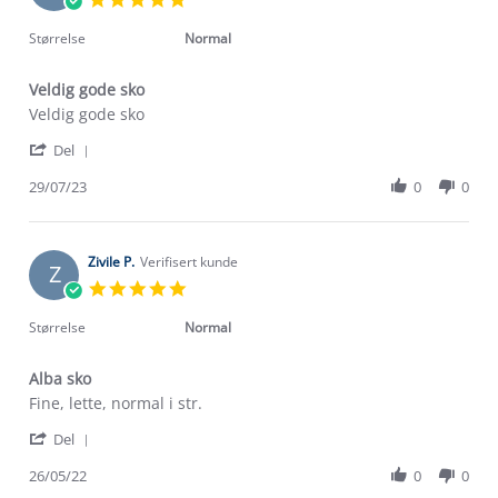
Mar
star
2024
rating
Størrelse
Normal
Veldig gode sko
Review
review
Veldig gode sko
by
stating
'
Tove-
Veldig
Del
Share
Lill
gode
Review
29/07/23
0
0
B.
sko
by
on
Tove-
29
Lill
Jul
B.
Zivile P.
Verifisert kunde
2023
Z
on
5.0
29
star
Jul
rating
Størrelse
Normal
2023
Alba sko
Review
review
Fine, lette, normal i str.
by
stating
'
Zivile
Alba
Del
Share
P.
sko
Review
26/05/22
0
0
on
by
26