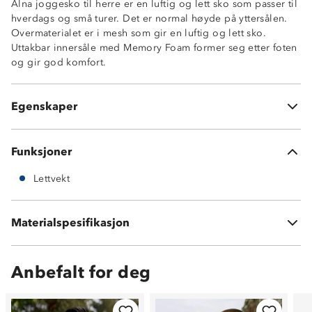
Alna joggesko til herre er en luftig og lett sko som passer til
hverdags og små turer. Det er normal høyde på yttersålen.
Overmaterialet er i mesh som gir en luftig og lett sko.
Uttakbar innersåle med Memory Foam former seg etter foten
og gir god komfort.
Luftig sko i mesh
Lettvekt
Egenskaper
Uttakbar Memory Foam-innersåle
Funksjoner
Lettvekt
Uttakbar Memory Foam-innersåle
Vedlikehold: bør rengjøres og impregneres etter behov
Materialspesifikasjon
Tåler ikke maskinvask
Anbefalt for deg