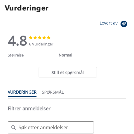
Vurderinger
Levert av
4.8
4.8
4.8
star
star
6 Vurderinger
rating
rating
Størrelse
Normal
Still et spørsmål
VURDERINGER
SPØRSMÅL
Filtrer anmeldelser