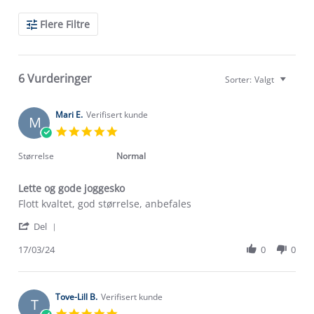
Search
Flere Filtre
Reviews
6 Vurderinger
Sorter:
Valgt
Mari E.
Verifisert kunde
M
5.0
star
rating
Størrelse
Normal
Lette og gode joggesko
Review
review
Flott kvaltet, god størrelse, anbefales
by
stating
'
Mari
Lette
Del
Share
E.
og
Review
17/03/24
0
0
on
gode
by
17
joggesko
Mari
Mar
E.
2024
on
Tove-Lill B.
Verifisert kunde
T
17
5.0