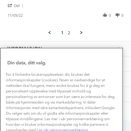
by
stating
Gravidklær
'
Ida
Fin,
Del
Kundeklubb
Share
O.
lett
Inkludering
Review
Hvordan velge riktig turtøy?
11/05/22
0
0
on
sko.
Norgesferie 🇳🇴
Våre butikker
by
11
Mottaker
Materialer
Ida
May
veldig
Vask og vedlikehold
O.
Få turinspirasjon og tips her⛰
2022
Bedrift, barnehage og SFO
1
2
on
Personvern
EL-retur
11
Overnatte utendørs⛺
Presse
May
Samarbeide med oss?
INFORMASJON
2022
Store størrelser
Storms turtips🐿️
Jobbe hos oss?
Turmat oppskrifter
Din data, ditt valg.
OM OSS
Leirskole 🥾
Beredskap
For å forbedre brukeropplevelsen din brukes det
Barnehageansatt
TIPS OG RÅD
informasjonskapsler (cookies). Noen er nødvendige for at
nettsiden skal fungere, mens andre brukes for å gi deg en
Tips til hyttetur
personalisert opplevelse med tilpasset innhold og
AKTIVITETER
personalisering av annonser som kan være av interesse for deg,
både på hjemmesiden og via markedsføring. Vi deler
informasjonen med våre samarbeidspartnere, inkludert Google.
Du velger selv om du vil godta alle informasjonskapsler eller
tilpasse innstillingene. Les mer i vår personvernerklæring om
hvordan vi bruker informasjonskapsler og hvilke partnere vi
samarbeider med.
Les vår personvernserklæring