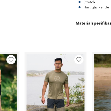
Stretch
Hurtigtørkende
Materialspesifika
92 % nylon 8 % 