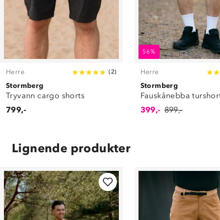
56%
Herre
Herre
(
2
)
Stormberg
Stormberg
Tryvann cargo shorts
Fauskånebba turshor
799,-
399,-
899,-
Lignende produkter