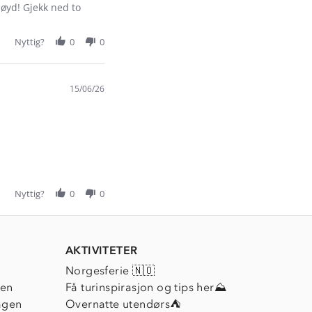
nøyd! Gjekk ned to
Nyttig?
0
0
15/06/26
Nyttig?
0
0
AKTIVITETER
Norgesferie 🇳🇴
ien
Få turinspirasjon og tips her⛰
agen
Overnatte utendørs⛺