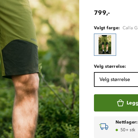
799,-
Valgt farge:
Calla G
Velg størrelse:
Velg størrelse
Legg
Nettlager:
50+ stk