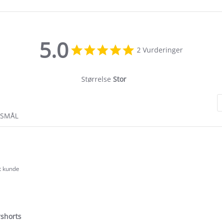
5.0
5.0
2 Vurderinger
star
rating
Størrelse
Stor
RSMÅL
rt kunde
.0
tar
ating
rshorts