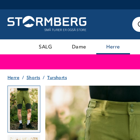
SALG
Dame
Herre
Herre
Shorts
Turshorts