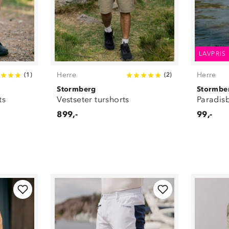
LAVPRIS
Herre
Herre
(
1
)
(
2
)
Stormberg
Stormbe
ts
Vestseter turshorts
Paradis
899,-
99,-