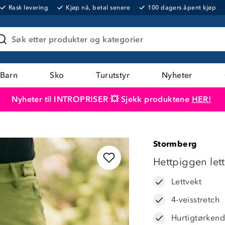
Rask levering
Kjøp nå, betal senere
100 dagers åpent kjøp
Søk etter produkter og kategorier
Barn
Sko
Turutstyr
Nyheter
Nyheter til INTROPRISER 💥 Sjekk produktene
HER!
Produktet er lagt i handlekurven
Til kassen
Stormberg
Hettpiggen lett
Lettvekt
4-veisstretch
Hurtigtørken