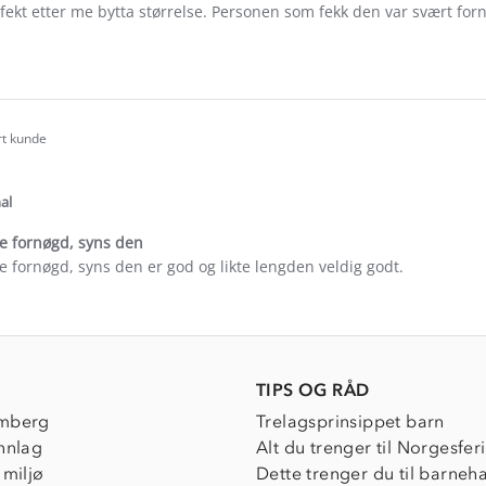
ekt etter me bytta størrelse. Personen som fekk den var svært for
e
ew
rt kunde
.0
tar
ating
al
 fornøgd, syns den
fornøgd, syns den er god og likte lengden veldig godt.
e
ew
TIPS OG RÅD
mberg
Trelagsprinsippet barn
nnlag
Alt du trenger til Norgesfer
 miljø
Dette trenger du til barneh