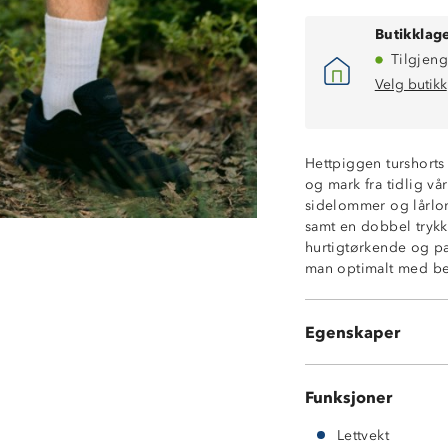
Butikklage
Tilgjeng
Velg butikk
Lettvekt
Hettpiggen turshorts t
4-veisstretch
og mark fra tidlig vår
Hurtigtørkende
sidelommer og lårlom
Pustende
samt en dobbel trykk
Vannavstøtende
hurtigtørkende og pa
2 sidelommer m
man optimalt med be
1 lårlommer med
Elastisk linning
Beltehemper
Egenskaper
Dobbel trykkna
Funksjoner
Lettvekt