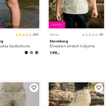
LAVPRIS
Herre
(
42
)
(
0
)
rg
Stormberg
bukta badeshorts
Elvestein stretch t-skjorte
199,-