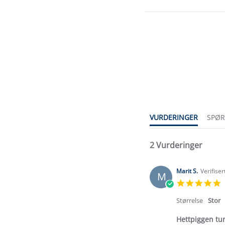
5.0
star
rating
VURDERINGER
SPØ
2 Vurderinger
Marit S.
Verifise
M
5
s
r
Størrelse
Stor
Hettpiggen tu