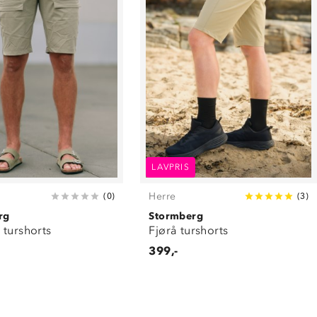
LAVPRIS
Herre
(
0
)
(
3
)
rg
Stormberg
 turshorts
Fjørå turshorts
399,-