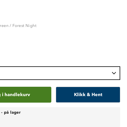
reen / Forest Night
 i handlekurv
Klikk & Hent
-
på lager