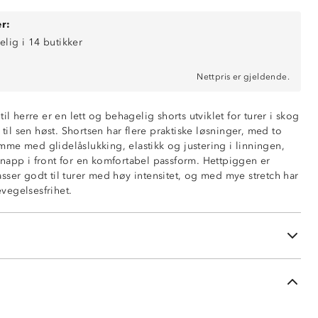
r:
elig i 14 butikker
Nettpris er gjeldende.
il herre er en lett og behagelig shorts utviklet for turer i skog
 til sen høst. Shortsen har flere praktiske løsninger, med to
me med glidelåslukking, elastikk og justering i linningen,
napp i front for en komfortabel passform. Hettpiggen er
sser godt til turer med høy intensitet, og med mye stretch har
ed glidelås
vegelsesfrihet.
 glidelås
pp med borrelås