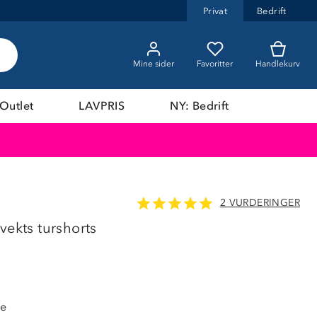
Privat
Bedrift
Mine sider
Favoritter
Handlekurv
Outlet
LAVPRIS
NY: Bedrift
2 VURDERINGER
vekts turshorts
de