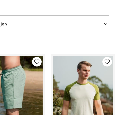
sjon
elastan