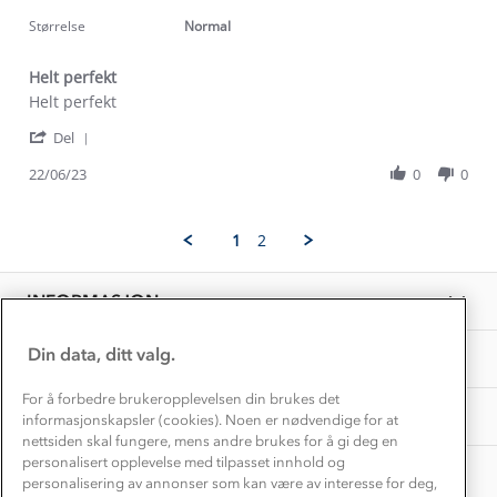
star
Kundeservice
2023
rating
Størrelse
Normal
Etisk handel
Alt du trenger til Norgesferien
Kontakt oss
Dyreetikk
Helt perfekt
Dette trenger du til barnehagen
Review
review
Helt perfekt
Konkurransevinnere
1% til samfunnet
by
stating
Gravidklær
'
Per
Helt
Del
Kundeklubb
Share
N.
perfekt
Inkludering
Review
Hvordan velge riktig turtøy?
22/06/23
0
0
on
Norgesferie 🇳🇴
Våre butikker
by
22
Materialer
Per
Jun
Vask og vedlikehold
N.
Få turinspirasjon og tips her⛰
2023
Bedrift, barnehage og SFO
1
2
on
Personvern
EL-retur
22
Overnatte utendørs⛺
Presse
Jun
Samarbeide med oss?
INFORMASJON
2023
Store størrelser
Storms turtips🐿️
Jobbe hos oss?
Turmat oppskrifter
Din data, ditt valg.
OM OSS
Leirskole 🥾
Beredskap
For å forbedre brukeropplevelsen din brukes det
Barnehageansatt
TIPS OG RÅD
informasjonskapsler (cookies). Noen er nødvendige for at
nettsiden skal fungere, mens andre brukes for å gi deg en
Tips til hyttetur
personalisert opplevelse med tilpasset innhold og
AKTIVITETER
personalisering av annonser som kan være av interesse for deg,