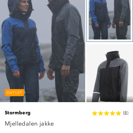
OUTLET
OUTLET
OUTLET
Stormberg
(8)
Mjelledalen jakke