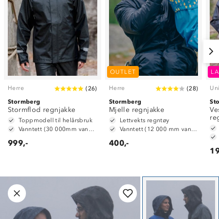
OUTLET
LA
Herre
Herre
Un
(
26
)
(
28
)
Stormberg
Stormberg
St
Stormflod regnjakke
Mjelle regnjakke
Ve
re
Toppmodell til helårsbruk
Lettvekts regntøy
Vanntett (30 000mm vannsøyle)
Vanntett (12 000 mm vannsøyle)
999,-
400,-
19