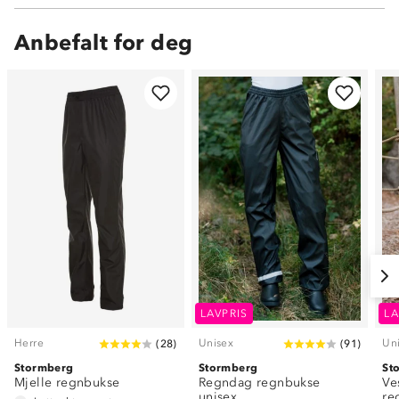
Anbefalt for deg
LAVPRIS
LA
Herre
Unisex
Un
(
28
)
(
91
)
Stormberg
Stormberg
St
Mjelle regnbukse
Regndag regnbukse
Ve
unisex
re