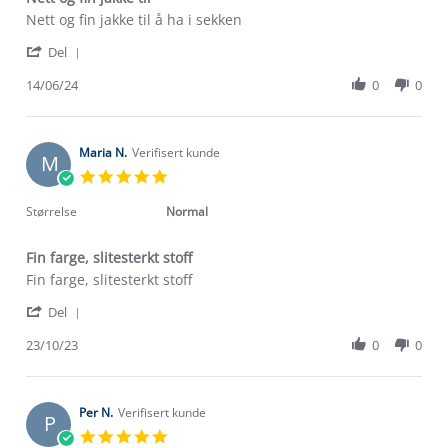
Review
review
Nett og fin jakke til å ha i sekken
by
stating
'
Karl
Nett
Del
Share
K.
og
Review
14/06/24
0
0
on
fin
by
14
jakke
Karl
Jun
til
K.
2024
on
Maria N.
Verifisert kunde
M
14
5.0
Jun
star
2024
rating
Størrelse
Normal
Fin farge, slitesterkt stoff
Review
review
Fin farge, slitesterkt stoff
by
stating
'
Maria
Fin
Del
Share
N.
farge,
Review
23/10/23
0
0
on
slitesterkt
Om Stormberg
by
23
stoff
Maria
Oct
Verdigrunnlag
N.
2023
on
Per N.
Verifisert kunde
P
23
Klima og miljø
5.0
Trelagsprinsippet barn
Oct