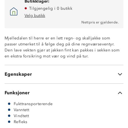
Butikklager:
Tilgjengelig i 0 butikk
Velg butikk
Lettvektsjakke
Nettpris er gjeldende.
Vanntett 12 000 mm vannsøyle
Fukttransporterende, 4000 g/ m2/ 24t
Mjelledalen til herre er en lett regn- og skalljakke som
Vindtett
passer utmerket til å følge deg på dine regnværseventyr.
Refleksdetaljer
Den lave vekten gjør at jakken fint kan pakkes i sekken som
To glidelåslommer
en ekstra forsikring mot vær og vind på tur.
Materiale i vevd polyester med belagt bakside
12-4 membran
Rudolf BIONIC-FINISH® ECO (100% fluorkarbonfri
Egenskaper
impregnering)
Funksjoner
Fukttransporterende
Vanntett
Vindtett
Refleks