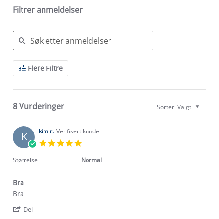
Filtrer anmeldelser
Search
Flere Filtre
Reviews
8 Vurderinger
Sorter:
Valgt
kim r.
Verifisert kunde
K
5.0
star
rating
Størrelse
Normal
Bra
Review
review
Bra
by
stating
'
kim
Bra
Del
Share
r.