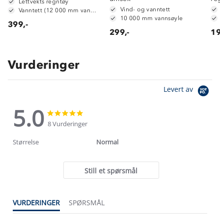
Lettvekts regntøy
Vind- og vanntett
Vanntett (12 000 mm vannsøyle)
10 000 mm vannsøyle
399,-
299,-
19
Vurderinger
Levert av
5.0
5.0
5.0
star
star
8 Vurderinger
rating
rating
Størrelse
Normal
Still et spørsmål
VURDERINGER
SPØRSMÅL