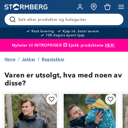
Søk etter produkter og kategorier
Rask levering
Kjøp nå, betal senere
100 dagers åpent kjøp
Nyheter til INTROPRISER 💥 Sjekk produktene
HER!
Herre
Jakker
Regnjakker
Produktet er lagt i handlekurven
Til kassen
Varen er utsolgt, hva med noen av
disse?