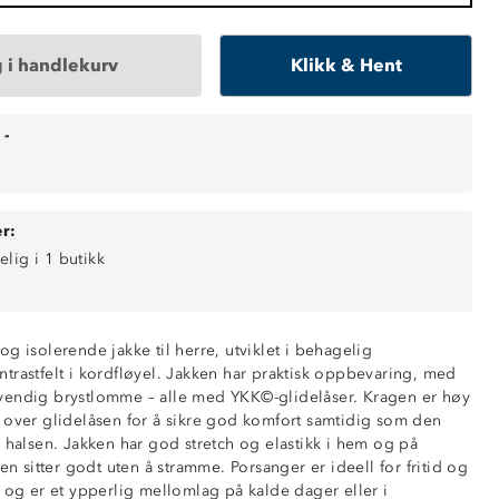
 i handlekurv
Klikk & Hent
-
r:
elig i 1 butikk
g isolerende jakke til herre, utviklet i behagelig
trastfelt i kordfløyel. Jakken har praktisk oppbevaring, med
vendig brystlomme – alle med YKK©-glidelåser. Kragen er høy
 over glidelåsen for å sikre god komfort samtidig som den
pafleece
 halsen. Jakken har god stretch og elastikk i hem og på
rdfløyel
den sitter godt uten å stramme. Porsanger er ideell for fritid og
ed glidelås
, og er et ypperlig mellomlag på kalde dager eller i
ed glidelås