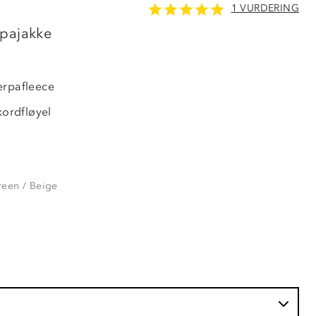
1 VURDERING
LAVPRIS
rpajakke
erpafleece
 kordfløyel
reen / Beige