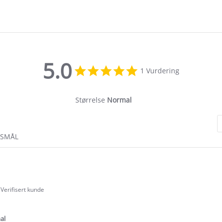
5.0
5.0
1 Vurdering
star
rating
Størrelse
Normal
RSMÅL
Verifisert kunde
.0
tar
ating
al