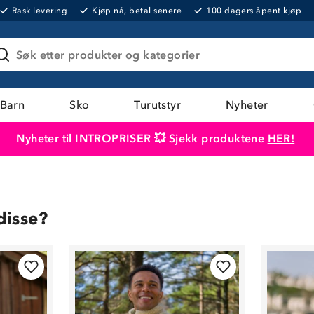
Rask levering
Kjøp nå, betal senere
100 dagers åpent kjøp
Søk etter produkter og kategorier
Barn
Sko
Turutstyr
Nyheter
Nyheter til INTROPRISER 💥 Sjekk produktene
HER!
Produktet er lagt i handlekurven
Til kassen
disse?