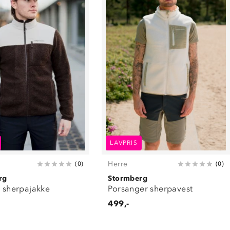
LAVPRIS
Herre
(
0
)
(
0
)
rg
Stormberg
l sherpajakke
Porsanger sherpavest
499,-