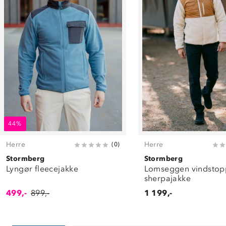
44%
Herre
Herre
(
0
)
Stormberg
Stormberg
Lyngør fleecejakke
Lomseggen vindstop
sherpajakke
499,-
899,-
1 199,-