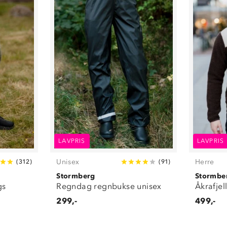
LAVPRIS
LAVPRIS
Unisex
Herre
(
312
)
(
91
)
Stormberg
Stormbe
gs
Regndag regnbukse unisex
Åkrafjel
299,-
499,-