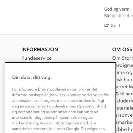
God og varm
Review
review
Ble bestilt til
by
stating
'
Maria-
God
Del
Shar
Synnøve
og
Revi
J.
varm
by
on
Maria
5
INFORMASJON
OM OSS
Synn
Mar
J.
2026
Kundeservice
Om Stor
on
Kontakt oss
Verdigru
5
Mar
Konkurransevinnere
Klima og
2026
Din data, ditt valg.
Kundeklubb
Etisk han
Våre butikker
Dyreetik
For å forbedre brukeropplevelsen din brukes det
Bedrift, barnehage og SFO
1% til s
informasjonskapsler (cookies). Noen er nødvendige for
Presse
Inkluder
at nettsiden skal fungere, mens andre brukes for å gi
deg en personalisert opplevelse med tilpasset innhold
Material
og personalisering av annonser som kan være av
Personve
interesse for deg, både på hjemmesiden og via
Samarbe
markedsføring. Vi deler informasjonen med våre
Jobbe ho
samarbeidspartnere, inkludert Google. Du velger selv