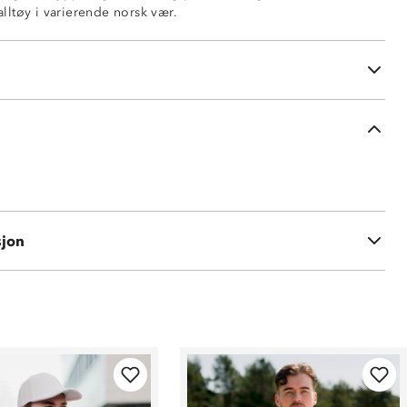
ltøy i varierende norsk vær.
å glidelås
tninger på ermer og hem
 % polyester
sjon
8 % bmull, 2 % spandex