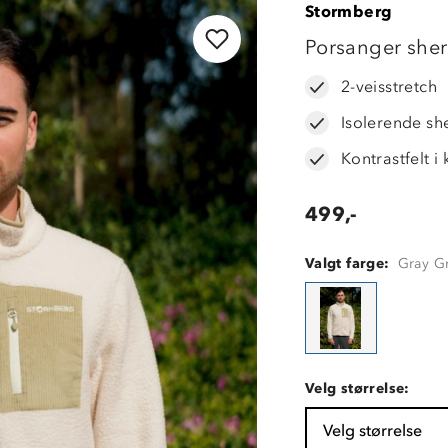
Stormberg
LAVPRIS
Porsanger she
2-veisstretch
Isolerende sh
Kontrastfelt i
499,-
Valgt farge:
Gray G
Velg størrelse:
Velg størrelse