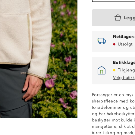
Legg
Nettlager:
Utsolgt
Butikklage
Tilgjeng
Velg butikk
Porsanger er en myk o
sherpafleece med kon
to sidelommer og ut
2-veisstretch
og har hakebeskytter
Isolerende sher
beskytter mot kulde i
Kontrastfelt i ko
mansjettene, slik at 
2 sidelommer m
turer i skog og mark
1 brystlomme m