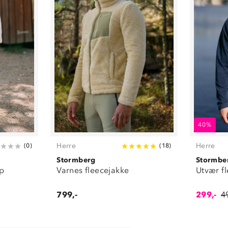
40%
Herre
Herre
(
0
)
(
18
)
Stormberg
Stormbe
p
Varnes fleecejakke
Utvær f
799,-
299,-
4