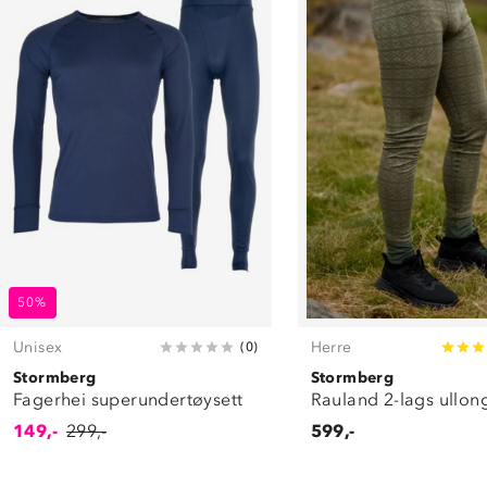
50%
Unisex
Herre
(
0
)
Stormberg
Stormberg
Fagerhei superundertøysett
Rauland 2-lags ullon
149,-
299,-
599,-