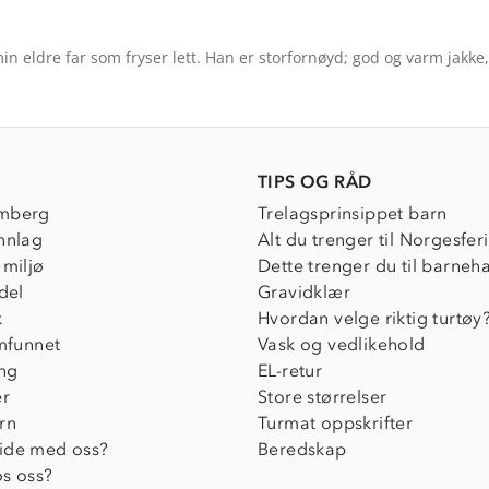
 min eldre far som fryser lett. Han er storfornøyd; god og varm jakke
e
ew
-
TIPS OG RÅD
øve
mberg
Trelagsprinsippet barn
nnlag
Alt du trenger til Norgesfer
 miljø
Dette trenger du til barneh
del
Gravidklær
k
Hvordan velge riktig turtøy
amfunnet
Vask og vedlikehold
ing
EL-retur
er
Store størrelser
rn
Turmat oppskrifter
ide med oss?
Beredskap
s oss?