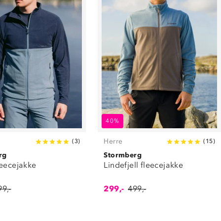
40%
Herre
(
3
)
(
15
)
rg
Stormberg
leecejakke
Lindefjell fleecejakke
99,-
299,-
499,-