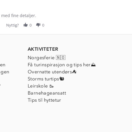
, med fine detaljer.
Nyttig?
0
0
AKTIVITETER
Norgesferie 🇳🇴
ien
Få turinspirasjon og tips her⛰
agen
Overnatte utendørs⛺
Storms turtips🐿️
?
Leirskole 🥾
Barnehageansatt
Tips til hyttetur