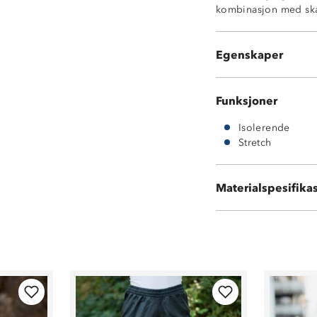
kombinasjon med skal
YKK©-glidelås
Hakebeskytter p
Høy krage
Egenskaper
Elastiske avslu
Funksjoner
Isolerende
Stretch
Hovedstoff: 100
Materialspesifika
Kontrastfelt: 9