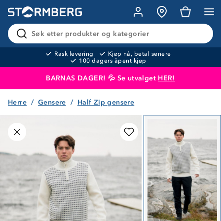
Søk etter produkter og kategorier
Rask levering
Kjøp nå, betal senere
100 dagers åpent kjøp
BARNAS DAGER! 💦 Se utvalget
HER!
Herre
Gensere
Half Zip gensere
Produktet er lagt i handlekurven
Til kassen