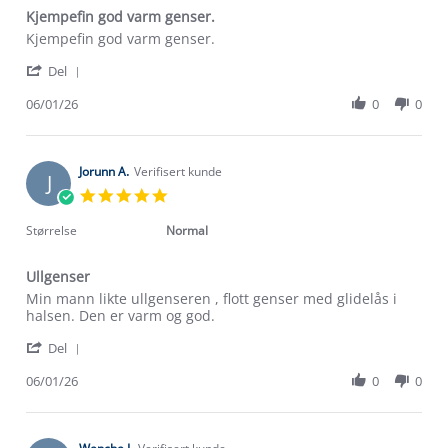
Kjempefin god varm genser.
Review
review
Kjempefin god varm genser.
by
stating
'
Berit
Kjempefin
Del
Share
N.
god
Review
06/01/26
0
0
on
varm
by
6
genser.
Berit
Jan
N.
2026
on
Jorunn A.
Verifisert kunde
J
6
5.0
Jan
star
2026
rating
Størrelse
Normal
Ullgenser
Review
review
Min mann likte ullgenseren , flott genser med glidelås i
by
stating
halsen. Den er varm og god.
Jorunn
Ullgenser
'
A.
Del
Share
on
Review
06/01/26
0
0
6
Om Stormberg
by
Jan
Jorunn
2026
Verdigrunnlag
A.