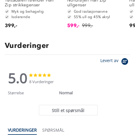
Tøttadalen Islender Half
Nordisfjell Half Zip
Ha
Zip strikkegenser
ullgenser
ul
Myk og behagelig
God isolasjonsevne
Isolerende
55% ull og 45% akryl
399,-
599,-
999,-
99
Vurderinger
Levert av
5.0
5.0
5.0
star
star
8 Vurderinger
rating
rating
Størrelse
Normal
Still et spørsmål
VURDERINGER
SPØRSMÅL