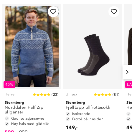
40%
LA
Herre
Unisex
He
(
23
)
(
81
)
Stormberg
Stormberg
St
Norddalen Half Zip
Fjelltopp ullfrottésokk
He
ullgenser
Isolerende
God isolasjonsevne
Frotté på innsiden
Høy hals med glidelås
149,-
49