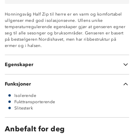
Honningsvåg Half Zip til herre er en varm og komfortabel
ullgenser med god isolasjonsevne. Ullens unike
temperaturregulerende egenskaper gjør at genseren egner
seg til alle sesonger og bruksområder. Genseren er basert
God isolasjonsevne
på bestselgeren Nordishavet, men har ribbestruktur på
55 % ull og 45 % akryl
ermer og i halsen.
Temperaturregulerende
Fukttransporterende
Slitesterk
Egenskaper
Høy hals med glidelåsåpning
Funksjoner
Isolerende
Fukttransporterende
Slitesterk
Anbefalt for deg