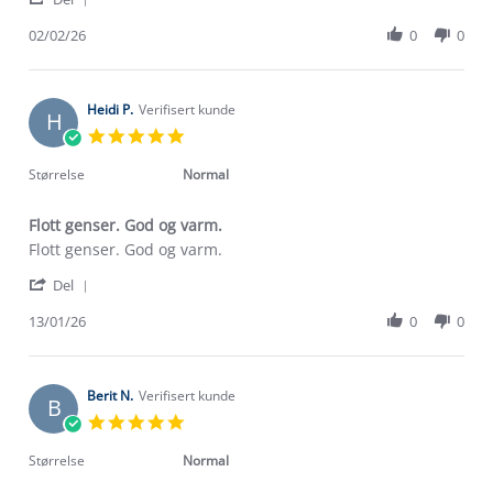
Share
V.
fin
Review
02/02/26
0
0
on
genser
by
2
Torunn
Feb
V.
2026
on
Heidi P.
Verifisert kunde
H
2
5.0
Feb
star
2026
rating
Størrelse
Normal
Flott genser. God og varm.
Review
review
Flott genser. God og varm.
by
stating
'
Heidi
Flott
Del
Share
P.
genser.
Review
13/01/26
0
0
on
God
by
13
og
Heidi
Jan
varm.
P.
2026
on
Berit N.
Verifisert kunde
B
13
5.0
Jan
star
2026
rating
Størrelse
Normal