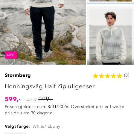
40%
40%
40%
Stormberg
(8)
Honningsvåg Half Zip ullgenser
599,-
999,-
Førpris:
Prisen gjelder t.o.m. 8/31/2026. Overstreket pris er laveste
pris de siste 30 dagene.
Valgt farge:
White/ Ebony