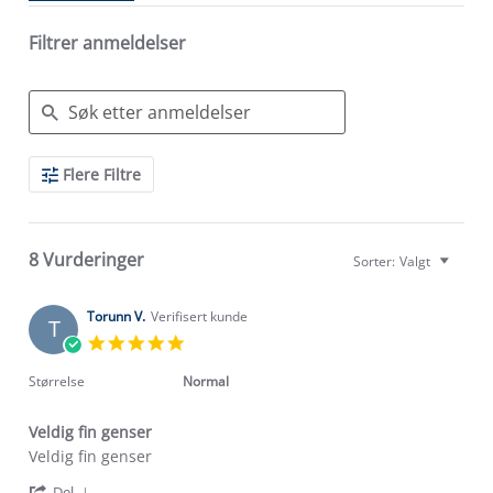
Filtrer anmeldelser
Search
Flere Filtre
Reviews
8 Vurderinger
Sorter:
Valgt
Torunn V.
Verifisert kunde
T
5.0
star
rating
Størrelse
Normal
Veldig fin genser
Review
review
Veldig fin genser
by
stating
'
Torunn
Veldig
Del