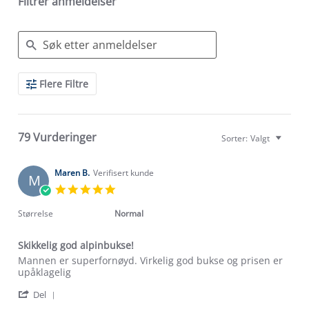
Filtrer anmeldelser
Search
Flere Filtre
Reviews
79 Vurderinger
Sorter:
Valgt
Maren B.
Verifisert kunde
M
5.0
star
rating
Størrelse
Normal
Skikkelig god alpinbukse!
Review
review
Mannen er superfornøyd. Virkelig god bukse og prisen er
by
stating
upåklagelig
Maren
Skikkelig
'
B.
god
Del
Share
on
alpinbukse!