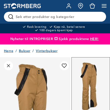
Søk etter produkter og kategorier
Rask levering
Kjøp nå, betal senere
100 dagers åpent kjøp
Nyheter til INTROPRISER 💥 Sjekk produktene
HER!
Herre
Bukser
Vinterbukser
Produktet er lagt i handlekurven
Til kassen