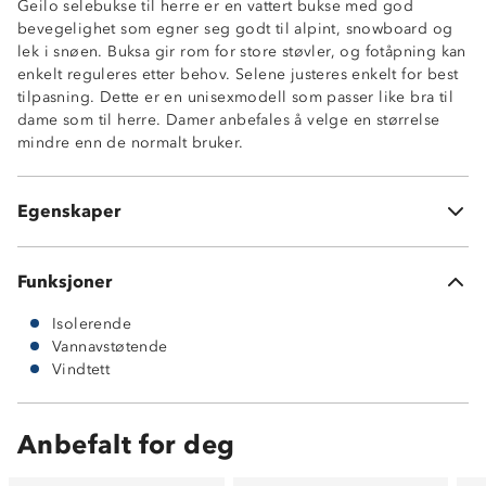
Geilo selebukse til herre er en vattert bukse med god
bevegelighet som egner seg godt til alpint, snowboard og
lek i snøen. Buksa gir rom for store støvler, og fotåpning kan
Varmt helfòr
enkelt reguleres etter behov. Selene justeres enkelt for best
Vindtett
tilpasning. Dette er en unisexmodell som passer like bra til
Kraftig vannavstøtende
dame som til herre. Damer anbefales å velge en størrelse
5-3 membran
mindre enn de normalt bruker.
Justerbare seler
Borrelåsstramming nederst i beinene
Forsterkninger på innsiden av legg
Egenskaper
100% polyester
Funksjoner
Isolerende
Vannavstøtende
Vindtett
Anbefalt for deg