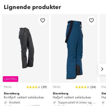
Lignende produkter
LAVPRIS
Herre
Herre
He
(
29
)
(
24
)
Stormberg
Stormberg
St
Kvitfjell vattert selebukse
Hafjell vattert selebukse
Ha
Vindtett
Toppmodell til vinter og alpint