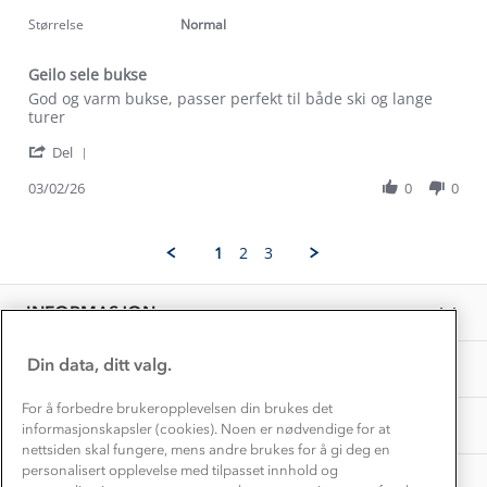
Klima og miljø
star
Trelagsprinsippet barn
2026
rating
Størrelse
Normal
Kundeservice
Etisk handel
Alt du trenger til Norgesferien
Geilo sele bukse
Kontakt oss
Dyreetikk
Review
review
God og varm bukse, passer perfekt til både ski og lange
Dette trenger du til barnehagen
by
stating
turer
Konkurransevinnere
1% til samfunnet
Martin
Geilo
Gravidklær
'
S.
sele
Del
Kundeklubb
Share
on
bukse
Inkludering
Review
Hvordan velge riktig turtøy?
03/02/26
0
0
3
Norgesferie 🇳🇴
Våre butikker
by
Feb
Materialer
Martin
2026
Vask og vedlikehold
S.
Få turinspirasjon og tips her⛰
Bedrift, barnehage og SFO
1
2
3
on
Personvern
EL-retur
3
Overnatte utendørs⛺
Presse
Feb
Samarbeide med oss?
INFORMASJON
2026
Store størrelser
Storms turtips🐿️
Jobbe hos oss?
Turmat oppskrifter
Din data, ditt valg.
OM OSS
Leirskole 🥾
Beredskap
For å forbedre brukeropplevelsen din brukes det
Barnehageansatt
TIPS OG RÅD
informasjonskapsler (cookies). Noen er nødvendige for at
nettsiden skal fungere, mens andre brukes for å gi deg en
Tips til hyttetur
personalisert opplevelse med tilpasset innhold og
AKTIVITETER