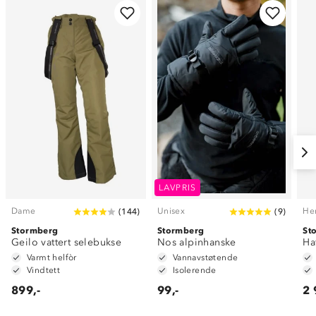
LAVPRIS
Dame
Unisex
He
(
144
)
(
9
)
Stormberg
Stormberg
St
Geilo vattert selebukse
Nos alpinhanske
Ha
Varmt helfòr
Vannavstøtende
Vindtett
Isolerende
899,-
99,-
2 