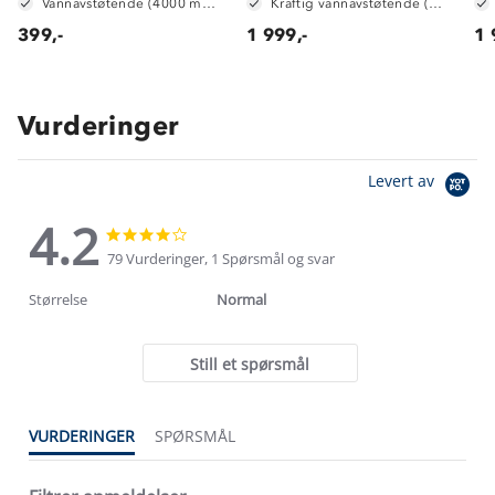
Vannavstøtende (4000 mm vannsøyle)
Kraftig vannavstøtende (6 000mm vannsøyle)
399,-
1 999,-
1 
Vurderinger
Levert av
4.2
4.2
4.2
star
star
79 Vurderinger, 1 Spørsmål og svar
rating
rating
Størrelse
Normal
Still et spørsmål
VURDERINGER
SPØRSMÅL