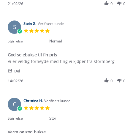
Review
21/02/26
0
0
21
by
Feb
Maren
2026
B.
on
Stein G.
Verifisert kunde
S
21
5.0
Feb
star
2026
rating
Størrelse
Normal
God selebukse til fin pris
Review
review
Vi er veldig fornøyde med ting vi kjøper fra stormberg
by
stating
'
Stein
God
Del
Share
G.
selebukse
Review
14/02/26
0
0
on
til
by
14
fin
Stein
Feb
pris
G.
2026
on
Christina H.
Verifisert kunde
C
14
5.0
Feb
star
2026
rating
Størrelse
Stor
Varm og god bukse