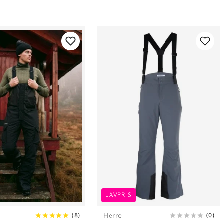
LAVPRIS
Herre
(
8
)
(
0
)