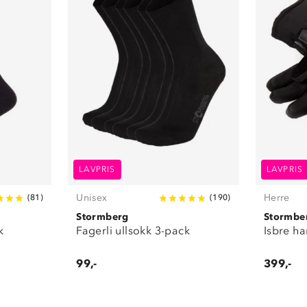
LAVPRIS
LAVPRIS
Unisex
Herre
(
81
)
(
190
)
Stormberg
Stormbe
k
Fagerli ullsokk 3-pack
Isbre ha
99,-
399,-