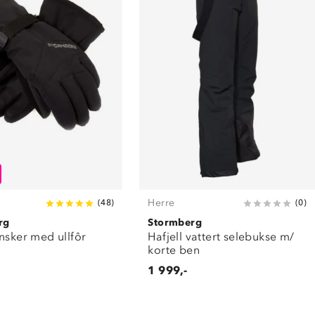
Herre
(
48
)
(
0
)
rg
Stormberg
nsker med ullfôr
Hafjell vattert selebukse m/
korte ben
1 999,-