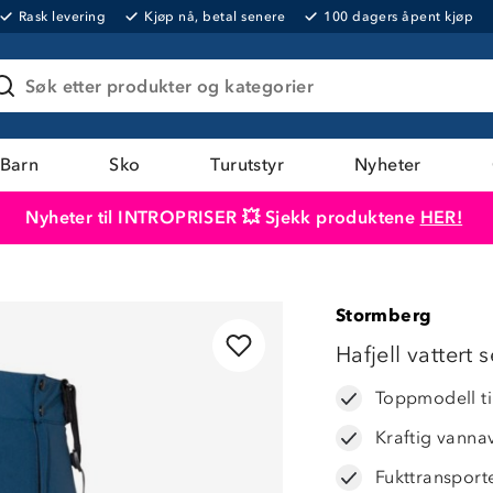
Rask levering
Kjøp nå, betal senere
100 dagers åpent kjøp
Søk etter produkter og kategorier
Barn
Sko
Turutstyr
Nyheter
Nyheter til INTROPRISER 💥 Sjekk produktene
HER!
Produktet er lagt i handlekurven
Til kassen
Stormberg
Hafjell vattert
Toppmodell til
Kraftig vanna
Fukttransport