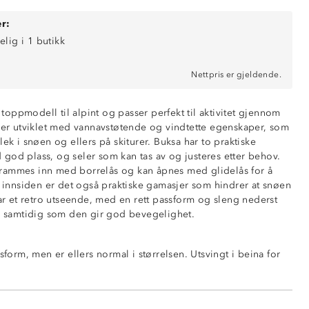
r:
elig i 1 butikk
Nettpris er gjeldende.
n toppmodell til alpint og passer perfekt til aktivitet gjennom
a er utviklet med vannavstøtende og vindtette egenskaper, som
inter og alpint
lek i snøen og ellers på skiturer. Buksa har to praktiske
tøtende (6 000mm vannsøyle)
god plass, og seler som kan tas av og justeres etter behov.
ende (4 000 g/m2/24t)
rammes inn med borrelås og kan åpnes med glidelås for å
å innsiden er det også praktiske gamasjer som hindrer at snøen
har et retro utseende, med en rett passform og sleng nederst
t, samtidig som den gir god bevegelighet.
lerbare seler
med glidelås
ssform, men er ellers normal i størrelsen. Utsvingt i beina for
 front med borrelås
på innsiden av beina
asjer
ng nederst i beina