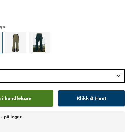
rgo
 i handlekurv
Klikk & Hent
-
på lager