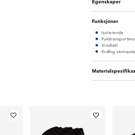
Egenskaper
Glidelåsåpning n
Funksjoner
Isolerende
Fukttransporter
Vindtett
Kraftig vannavs
Materialspesifika
100 % polyester