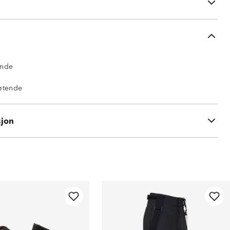
ederst i beina for skoskift
ende
tøtende
sjon