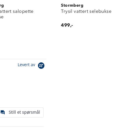
rg
Stormberg
vattert salopette
Trysil vattert selebukse
se
499,-
Levert av
Still et spørsmål