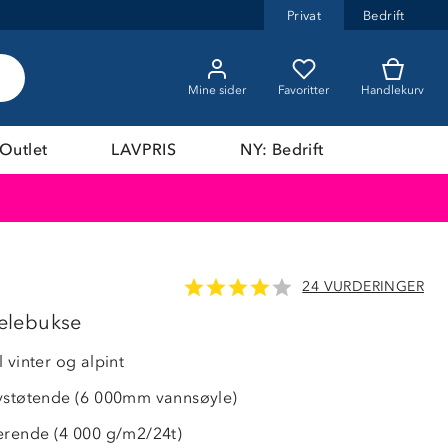
Privat
Bedrift
Mine sider
Favoritter
Handlekurv
Outlet
LAVPRIS
NY: Bedrift
24 VURDERINGER
 selebukse
 vinter og alpint
vstøtende (6 000mm vannsøyle)
erende (4 000 g/m2/24t)