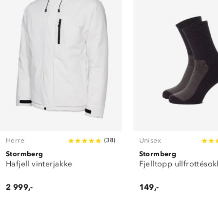
Herre
Unisex
(
38
)
Stormberg
Stormberg
Hafjell vinterjakke
Fjelltopp ullfrottésok
2 999,-
149,-