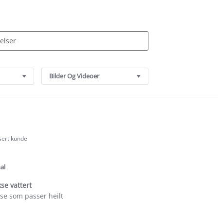
Bilder Og Videoer
isert kunde
.0
tar
ating
al
kse vattert
se som passer heilt