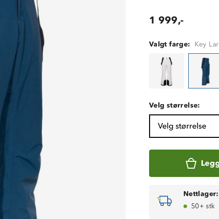
1 999,-
Valgt farge:
Key La
Velg størrelse:
Velg størrelse
Legg
Nettlager:
50+ stk