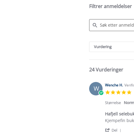
Filtrer anmeldelser
Search
Reviews
Vurdering
24 Vurderinger
Wenche H.
Verif
W
5
s
r
Størrelse
Norm
Hafjell selebu
Review
review
Kjempefin buk
by
stating
'
Wenche
Hafjell
Del