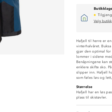
Butikklage
Tilgjeng
Velg butikk
Hafjell til herre er e
vinterhalvåret. Buks
Toppmodell til v
gjør den optimal for 
Kraftig vannavs
lommer i sidene med 
Fukttransporter
Benåpningene kan st
Vindtett
enklere skifte sko. P
Isolerende
slipper inn. Hafjell 
YKK-glidelåser
som føles løs og let
Avtagbare, regu
Størrelse
To sidelommer 
Hafjell har en løs pa
To trykknapper i
plass til skistøvler.
Forsterkninger 
Innvendige gam
Borrelåsstrammi