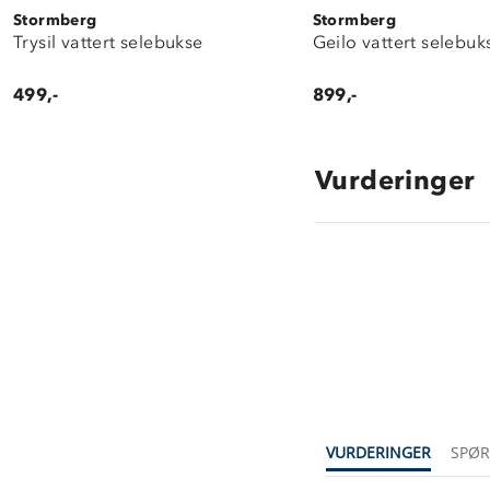
Stormberg
Stormberg
Trysil vattert selebukse
Geilo vattert selebuk
499,-
899,-
Vurderinger
4.3
star
rating
VURDERINGER
SPØ