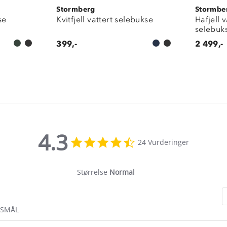
Stormberg
Stormbe
se
Kvitfjell vattert selebukse
Hafjell 
selebuk
399,-
2 499,-
4.3
4.3
24 Vurderinger
star
rating
Størrelse
Normal
RSMÅL