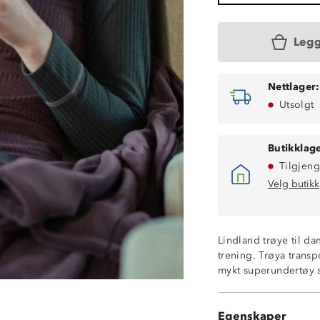
Legg
Nettlager:
Utsolgt
Butikklage
Tilgjeng
Velg butikk
Lindland trøye til da
trening. Trøya transp
mykt superundertøy s
Fukttransporter
Hurtigtørkende
Egenskaper
100% polyester