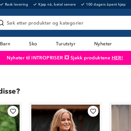
Rask levering
Kjøp nå, betal senere
100 dagers åpent kjøp
Søk etter produkter og kategorier
Barn
Sko
Turutstyr
Nyheter
Nyheter til INTROPRISER 💥 Sjekk produktene
HER!
Produktet er lagt i handlekurven
Til kassen
disse?