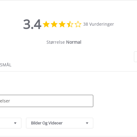
3.4
3.4
38 Vurderinger
star
rating
Størrelse
Normal
RSMÅL
Bilder Og Videoer