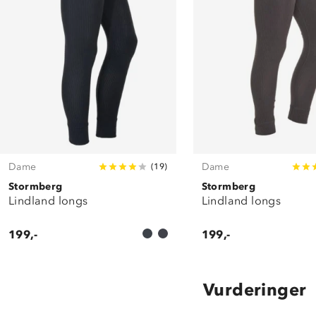
Dame
Dame
(
19
)
Stormberg
Stormberg
Lindland longs
Lindland longs
199,-
199,-
Vurderinger