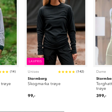
LAVPRIS
Unisex
Dame
(
14
)
(
142
)
Stormberg
Stormbe
 trøye
Skogmarka trøye
Torghat
trøye
99,-
399,-