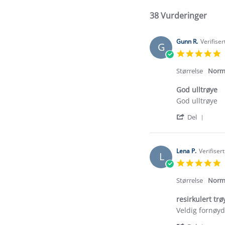
38 Vurderinger
Gunn R.
Verifise
G
5
s
r
Størrelse
Norm
God ulltrøye
Review
review
God ulltrøye
by
stating
'
Gunn
God
Del
Shar
R.
ulltrøye
Revi
on
by
10
Gunn
Feb
Lena P.
Verifiser
L
R.
2025
5
on
s
10
r
Størrelse
Norm
Feb
2025
resirkulert trø
Review
review
Veldig fornøyd
by
stating