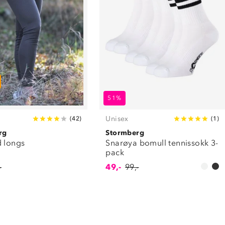
51%
Unisex
(
42
)
(
1
)
rg
Stormberg
d longs
Snarøya bomull tennissokk 3-
pack
-
49,-
99,-