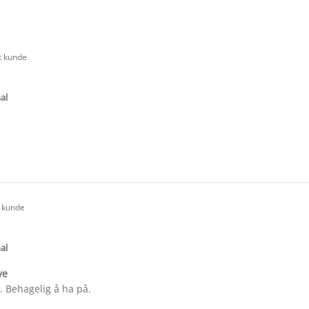
rt kunde
.0
tar
ating
al
e
ew
t kunde
.0
tar
ating
al
ye
. Behagelig å ha på.