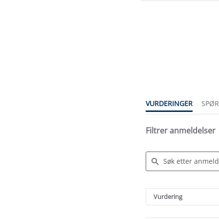
3.4
star
rating
VURDERINGER
SPØ
Filtrer anmeldelser
Search
Reviews
Vurdering