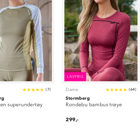
LAVPRIS
Dame
(
7
)
(
64
)
rg
Stormberg
ten superundertøy
Rondebu bambus trøye
299,-