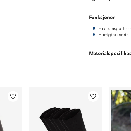
Funksjoner
Fukttransporter
Hurtigtørkende
Materialspesifika
100 % resirkuler