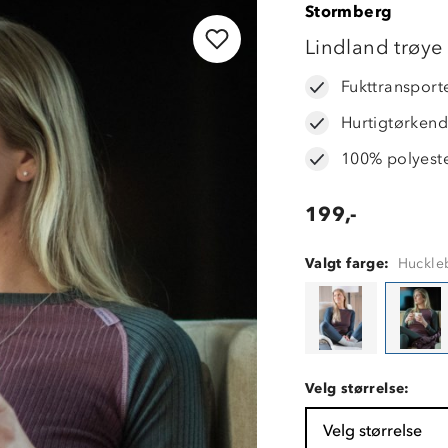
Stormberg
LAVPRIS
Lindland trøye
Fukttransport
Hurtigtørken
100% polyest
199,-
Valgt farge:
Huckle
Velg størrelse:
Velg størrelse