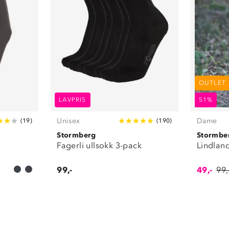
OUTLET
LAVPRIS
51%
Unisex
Dame
(
19
)
(
190
)
Stormberg
Stormbe
Fagerli ullsokk 3-pack
Lindlan
99,-
49,-
99,