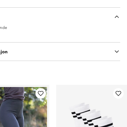
ende
sjon
t polyester