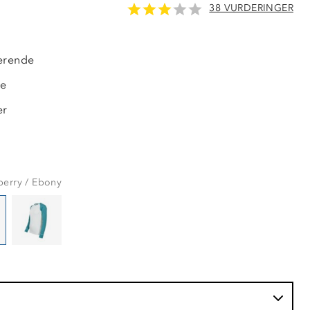
38 VURDERINGER
LAVPRIS
erende
de
er
berry / Ebony