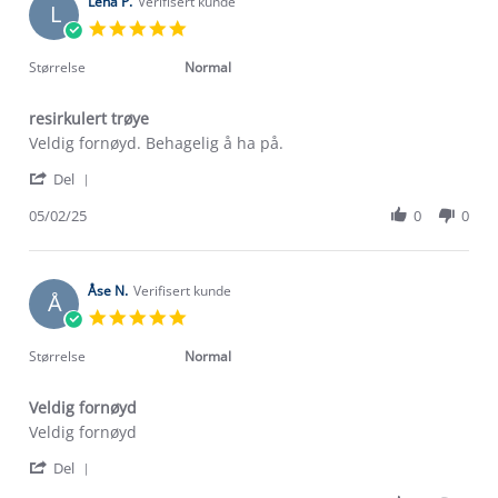
on
Lena P.
Verifisert kunde
L
10
5.0
Feb
star
2025
rating
Størrelse
Normal
resirkulert trøye
Review
review
Veldig fornøyd. Behagelig å ha på.
by
stating
'
Lena
resirkulert
Del
Share
P.
trøye
Review
05/02/25
0
0
on
by
5
Lena
Feb
P.
2025
on
Åse N.
Verifisert kunde
Å
5
5.0
Feb
star
2025
rating
Størrelse
Normal
Veldig fornøyd
Review
review
Veldig fornøyd
by
stating
'
Åse
Veldig
Del
Share
N.
fornøyd