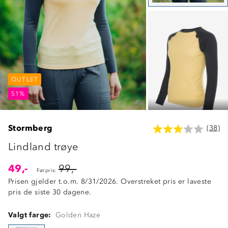
OUTLET
OUTLET
OUTLET
51%
51%
51%
Stormberg
(38)
Lindland trøye
49,-
99,-
Førpris:
Prisen gjelder t.o.m. 8/31/2026. Overstreket pris er laveste
pris de siste 30 dagene.
Valgt farge:
Golden Haze