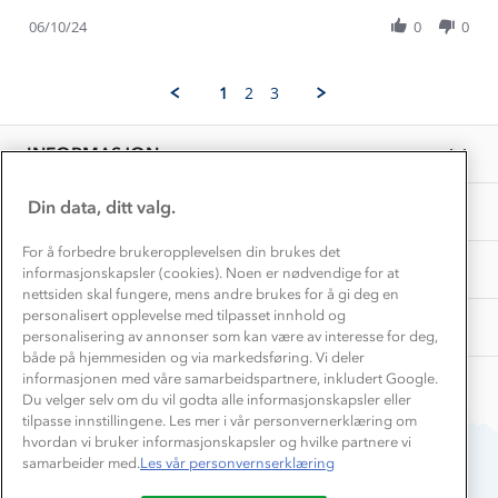
Share
S.
resirkulert
Inkludering
Review
Hvordan velge riktig turtøy?
06/10/24
0
0
on
trøye
Norgesferie 🇳🇴
Våre butikker
by
6
Materialer
Elna
Oct
Vask og vedlikehold
S.
Få turinspirasjon og tips her⛰
2024
Bedrift, barnehage og SFO
1
2
3
on
Personvern
EL-retur
6
Overnatte utendørs⛺
Presse
Oct
Samarbeide med oss?
INFORMASJON
2024
Store størrelser
Storms turtips🐿️
Jobbe hos oss?
Turmat oppskrifter
Din data, ditt valg.
OM OSS
Leirskole 🥾
Beredskap
For å forbedre brukeropplevelsen din brukes det
Barnehageansatt
TIPS OG RÅD
informasjonskapsler (cookies). Noen er nødvendige for at
nettsiden skal fungere, mens andre brukes for å gi deg en
Tips til hyttetur
personalisert opplevelse med tilpasset innhold og
AKTIVITETER
personalisering av annonser som kan være av interesse for deg,
både på hjemmesiden og via markedsføring. Vi deler
informasjonen med våre samarbeidspartnere, inkludert Google.
Du velger selv om du vil godta alle informasjonskapsler eller
tilpasse innstillingene. Les mer i vår personvernerklæring om
hvordan vi bruker informasjonskapsler og hvilke partnere vi
samarbeider med.
Les vår personvernserklæring