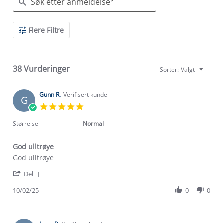
Search
Flere Filtre
Reviews
38 Vurderinger
Sorter:
Valgt
Gunn R.
Verifisert kunde
G
5.0
star
rating
Størrelse
Normal
God ulltrøye
Review
review
God ulltrøye
by
stating
'
Gunn
God
Del
Share
R.
ulltrøye
Review
10/02/25
0
0
on
by
10
Gunn
Feb
R.
2025