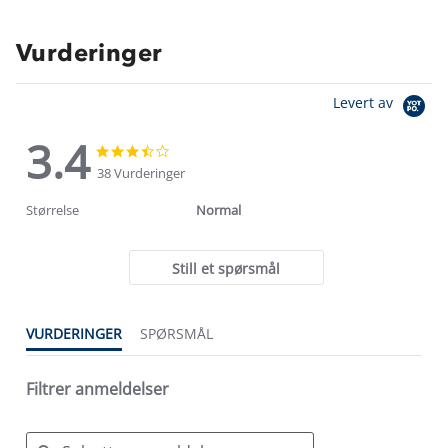
Vurderinger
Levert av
3.4
3.4
3.4
star
star
38 Vurderinger
rating
rating
Størrelse
Normal
Still et spørsmål
VURDERINGER
SPØRSMÅL
Filtrer anmeldelser