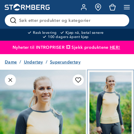
Søk etter produkter og kategorier
Rask levering
Kjøp nå, betal senere
100 dagers åpent kjøp
Nyheter til INTROPRISER 💥 Sjekk produktene
HER!
Dame
Undertøy
Superundertøy
Produktet er lagt i handlekurven
Til kassen