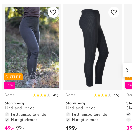
OUTLET
O
51%
7
Dame
Dame
Da
(
42
)
(
19
)
Stormberg
Stormberg
St
Lindland longs
Lindland longs
Sk
Fukttransporterende
Fukttransporterende
Hurtigtørkende
Hurtigtørkende
49,-
99,-
199,-
39