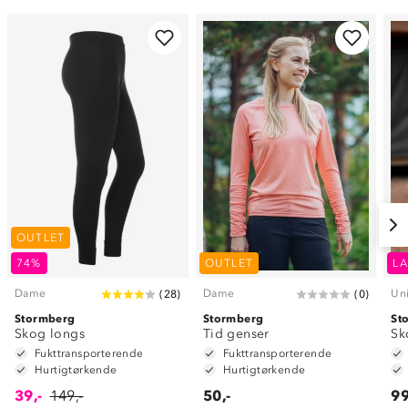
OUTLET
74%
OUTLET
LA
Dame
Dame
Un
(
28
)
(
0
)
Stormberg
Stormberg
St
Skog longs
Tid genser
Sk
Fukttransporterende
Fukttransporterende
Hurtigtørkende
Hurtigtørkende
39,-
149,-
50,-
99