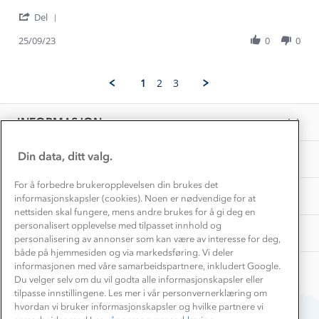
1% til samfunnet
Gordana
Stormberg
Gravidklær
'
I.
er
Del
Kundeklubb
Share
on
min
Inkludering
Review
Hvordan velge riktig turtøy?
25/09/23
0
0
25
favoritt
Norgesferie 🇳🇴
Våre butikker
by
Sep
med
Materialer
Gordana
2023
Vask og vedlikehold
I.
Få turinspirasjon og tips her⛰
Bedrift, barnehage og SFO
1
2
3
on
Personvern
EL-retur
25
Overnatte utendørs⛺
Presse
Sep
Samarbeide med oss?
INFORMASJON
2023
Store størrelser
Storms turtips🐿️
Jobbe hos oss?
Turmat oppskrifter
Din data, ditt valg.
OM OSS
Leirskole 🥾
Beredskap
For å forbedre brukeropplevelsen din brukes det
Barnehageansatt
TIPS OG RÅD
informasjonskapsler (cookies). Noen er nødvendige for at
nettsiden skal fungere, mens andre brukes for å gi deg en
Tips til hyttetur
personalisert opplevelse med tilpasset innhold og
AKTIVITETER
personalisering av annonser som kan være av interesse for deg,
både på hjemmesiden og via markedsføring. Vi deler
informasjonen med våre samarbeidspartnere, inkludert Google.
Du velger selv om du vil godta alle informasjonskapsler eller
tilpasse innstillingene. Les mer i vår personvernerklæring om
hvordan vi bruker informasjonskapsler og hvilke partnere vi