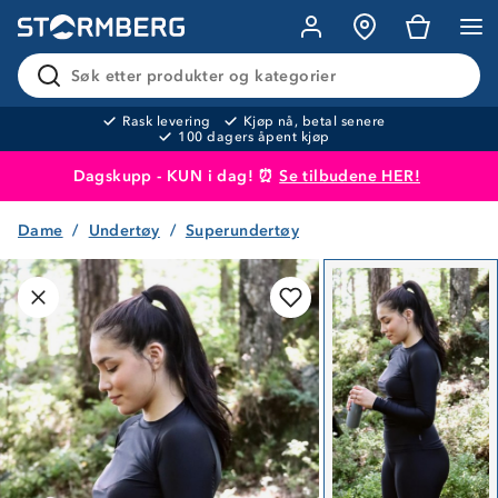
Søk etter produkter og kategorier
Rask levering
Kjøp nå, betal senere
100 dagers åpent kjøp
Dagskupp - KUN i dag! ⏰
Se tilbudene HER!
Dame
Undertøy
Superundertøy
Produktet er lagt i handlekurven
Til kassen