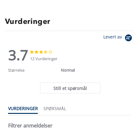
Vurderinger
Levert av
3.7
3.7
3.7
star
star
12 Vurderinger
rating
rating
Størrelse
Normal
Still et spørsmål
VURDERINGER
SPØRSMÅL
Filtrer anmeldelser