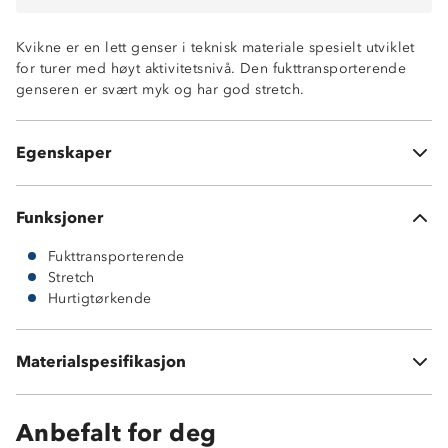
Kvikne er en lett genser i teknisk materiale spesielt utviklet
for turer med høyt aktivitetsnivå. Den fukttransporterende
genseren er svært myk og har god stretch.
Lett
Fuktransporterende
Hurtigtørkende
Egenskaper
God stretch
Funksjoner
Fukttransporterende
Stretch
Hurtigtørkende
Nylon 82%
Materialspesifikasjon
Spandex 18%
Anbefalt for deg