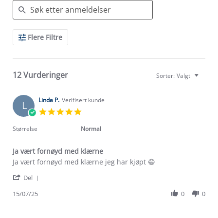
Search
Flere Filtre
Reviews
12 Vurderinger
Sorter:
Valgt
Linda P.
Verifisert kunde
L
5.0
star
rating
Størrelse
Normal
Ja vært fornøyd med klærne
Review
review
Ja vært fornøyd med klærne jeg har kjøpt 😄
by
stating
'
Linda
Ja
Del
Share
P.
vært
Review
15/07/25
0
0
on
fornøyd
by
15
med
Linda
Jul
klærne