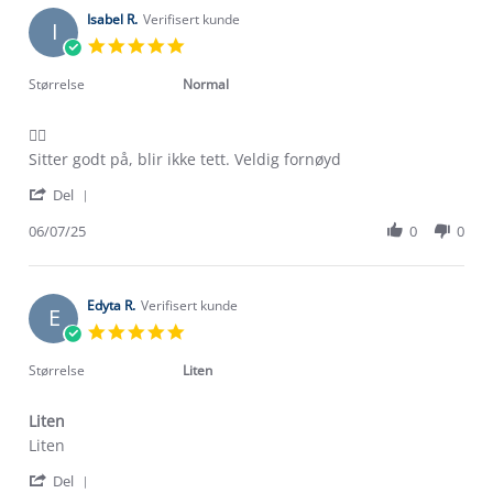
P.
2025
on
Isabel R.
Verifisert kunde
I
15
5.0
Jul
star
2025
rating
Størrelse
Normal
👍🏼
Review
review
Sitter godt på, blir ikke tett. Veldig fornøyd
by
stating
'
Isabel
👍🏼
Del
Share
R.
Review
06/07/25
0
0
on
by
6
Isabel
Jul
R.
2025
on
Edyta R.
Verifisert kunde
E
6
5.0
Jul
star
2025
rating
Størrelse
Liten
Liten
Review
review
Liten
by
stating
'
Edyta
Liten
Del