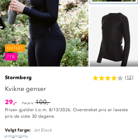
OUTLET
OUTLET
OUTLET
71%
71%
71%
Stormberg
(12)
Kvikne genser
29,-
100,-
Førpris:
Prisen gjelder t.o.m. 8/13/2026. Overstreket pris er laveste
pris de siste 30 dagene.
Valgt farge:
Jet Black