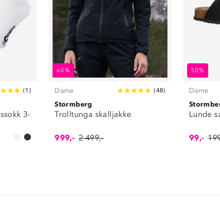
60%
50%
Dame
Dame
(
1
)
(
48
)
Stormberg
Stormbe
ssokk 3-
Trolltunga skalljakke
Lunde s
999,-
2 499,-
99,-
199