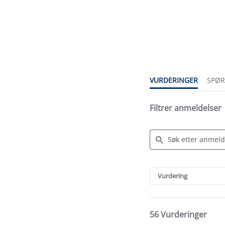
4.5
star
rating
VURDERINGER
SPØ
Filtrer anmeldelser
Search
Reviews
Vurdering
56 Vurderinger