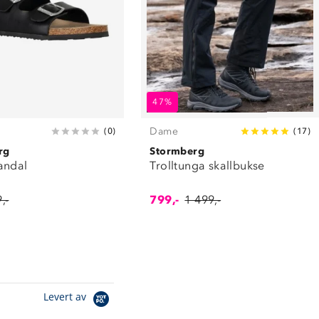
47%
Dame
(
0
)
(
17
)
rg
Stormberg
andal
Trolltunga skallbukse
,-
799,-
1 499,-
Levert av