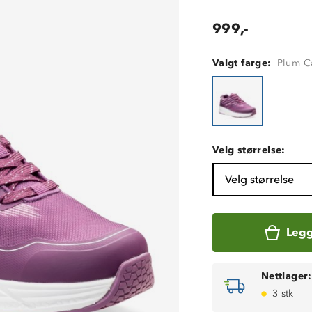
999,-
Valgt farge:
Plum C
Velg størrelse:
Velg størrelse
Legg
Nettlager:
3 stk