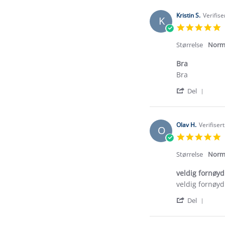
Kristin S.
Verifise
K
5
s
r
Størrelse
Norm
Bra
Review
review
Bra
by
stating
'
Kristin
Bra
Del
Shar
S.
Revi
on
by
3
Krist
Oct
Olav H.
Verifiser
O
S.
2023
5
on
s
3
r
Størrelse
Norm
Oct
2023
veldig fornøyd
Review
review
veldig fornøyd
by
stating
'
Olav
veldig
Del
Shar
H.
fornøyd.
Revi
on