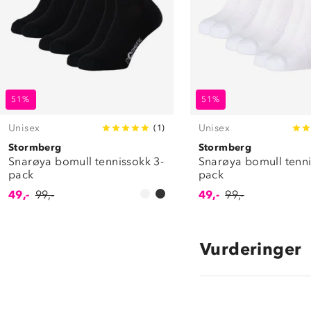
51%
51%
Unisex
Unisex
(
1
)
Stormberg
Stormberg
Snarøya bomull tennissokk 3-
Snarøya bomull tenni
pack
pack
49,-
99,-
49,-
99,-
Vurderinger