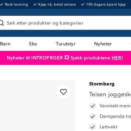
Rask levering
Kjøp nå, betal senere
100 dagers åpent kjøp
Søk etter produkter og kategorier
Barn
Sko
Turutstyr
Nyheter
Nyheter til INTROPRISER 💥 Sjekk produktene
HER!
Produktet er lagt i handlekurven
Til kassen
Stormberg
Teisen joggesk
Vanntett mem
Dempende tre
Lettvekt