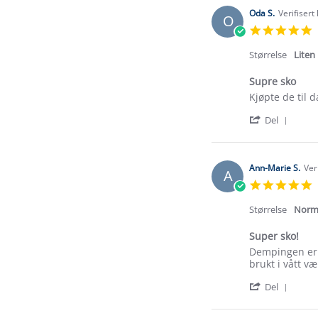
by
24
Olav
Sep
Oda S.
Verifisert
O
H.
2023
5
on
s
24
r
Størrelse
Liten
Sep
2023
Supre sko
Review
review
Kjøpte de til
by
stating
'
Oda
Supre
Del
Shar
S.
sko
Revi
on
by
9
Oda
Sep
Ann-Marie S.
Ver
A
S.
2023
5
on
s
9
r
Størrelse
Norm
Sep
2023
Super sko!
Review
review
Dempingen er g
by
stating
brukt i vått v
Ann-
Super
'
Marie
sko!
Del
Shar
S.
Revi
on