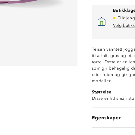
Butikklage
Tilgjeng
Velg butikk
Teisen vanntett jogg
til asfalt, grus og e
tørre. Dette er en le
som gir behagelig d
etter foten og gir g
modeller.
Størrelse
Disse er litt små i s
Vanntett membr
Dempende trendy
Lettvekt
Egenskaper
Uttakbar Memor