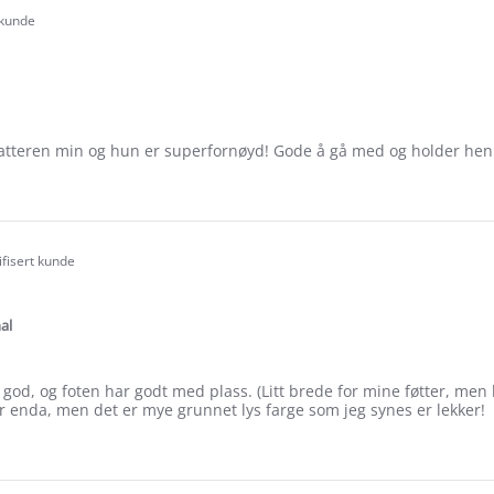
 kunde
.0
tar
ating
 datteren min og hun er superfornøyd! Gode å gå med og holder hen
e
ew
ifisert kunde
.0
tar
ating
al
od, og foten har godt med plass. (Litt brede for mine føtter, men h
ær enda, men det er mye grunnet lys farge som jeg synes er lekker!
e
ew