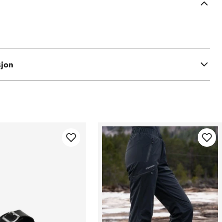
y Foam-innersåle
r rengjøres og impregneres etter behov
sjon
nvask