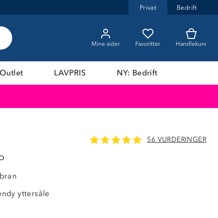
Privat
Bedrift
Mine sider
Favoritter
Handlekurv
Outlet
LAVPRIS
NY: Bedrift
56 VURDERINGER
o
bran
ndy yttersåle