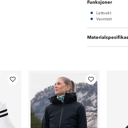
Funksjoner
Lettvekt
Vanntett
Uttakbar Memor
Vedlikehold: bø
Materialspesifika
Tåler ikke maski