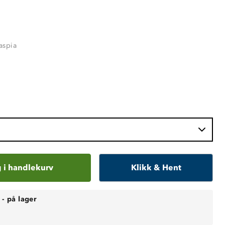
aspia
 i handlekurv
Klikk & Hent
-
på lager