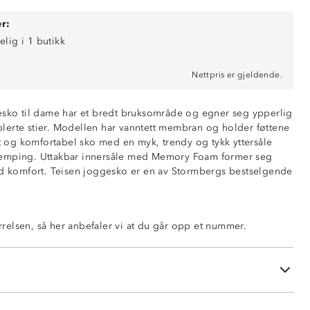
r:
elig i 1 butikk
Nettpris er gjeldende.
esko til dame har et bredt bruksområde og egner seg ypperlig
tablerte stier. Modellen har vanntett membran og holder føttene
tt og komfortabel sko med en myk, trendy og tykk yttersåle
emping. Uttakbar innersåle med Memory Foam former seg
od komfort. Teisen joggesko er en av Stormbergs bestselgende
tørrelsen, så her anbefaler vi at du går opp et nummer.
an
 yttersåle
y Foam-innersåle