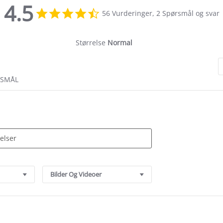
4.5
4.5
56 Vurderinger, 2 Spørsmål og svar
star
rating
Størrelse
Normal
RSMÅL
Bilder Og Videoer