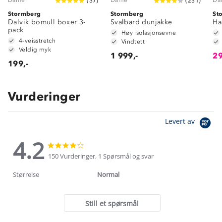
(
37
)
(
251
)
Stormberg
Stormberg
St
Dalvik bomull boxer 3-
Svalbard dunjakke
Ha
pack
Høy isolasjonsevne
4-veisstretch
Vindtett
Veldig myk
1 999,-
29
199,-
Vurderinger
Levert av
4.2
4.2
4.2
star
star
150 Vurderinger, 1 Spørsmål og svar
rating
rating
Størrelse
Normal
Still et spørsmål