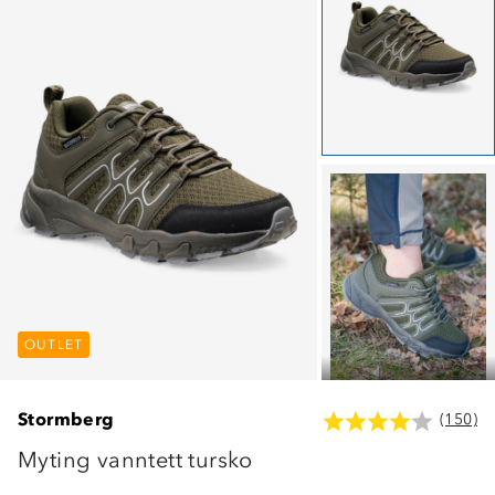
OUTLET
OUTLET
OUTLET
Stormberg
(150)
Myting vanntett tursko