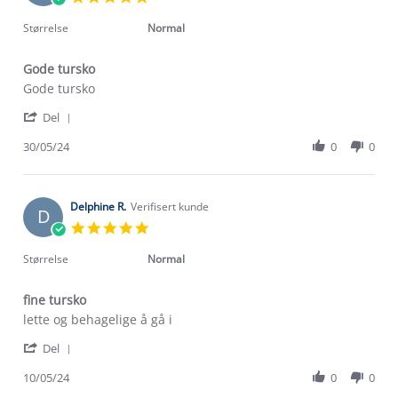
May
star
2025
rating
Størrelse
Normal
Gode tursko
Review
review
Gode tursko
by
stating
'
Annette
Gode
Del
Share
L.
tursko
Review
30/05/24
0
0
on
by
30
Annette
May
L.
2024
on
Delphine R.
Verifisert kunde
D
30
5.0
May
star
2024
rating
Størrelse
Normal
fine tursko
Review
review
lette og behagelige å gå i
by
stating
'
Delphine
fine
Del
Share
R.
tursko
Review
10/05/24
0
0
on
Om Stormberg
by
10