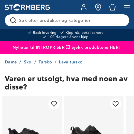
Søk etter produkter og kategorier
Rask levering
Kjøp nå, betal senere
100 dagers åpent kjøp
Nyheter til INTROPRISER 💥 Sjekk produktene
HER!
Dame
Sko
Tursko
Lave tursko
Produktet er lagt i handlekurven
Til kassen
Varen er utsolgt, hva med noen av
disse?