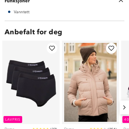
Funksjoner
Vanntett
Anbefalt for deg
LAVPRIS
4
Dame
Dame
Da