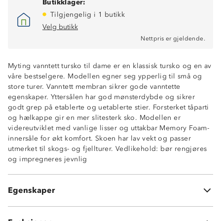
Butikklager:
Tilgjengelig i 1 butikk
Velg butikk
Nettpris er gjeldende.
Myting vanntett tursko til dame er en klassisk tursko og en av
våre bestselgere. Modellen egner seg ypperlig til små og
store turer. Vanntett membran sikrer gode vanntette
egenskaper. Yttersålen har god mønsterdybde og sikrer
godt grep på etablerte og uetablerte stier. Forsterket tåparti
og hælkappe gir en mer slitesterk sko. Modellen er
videreutviklet med vanlige lisser og uttakbar Memory Foam-
innersåle for økt komfort. Skoen har lav vekt og passer
Vanntett membran
utmerket til skogs- og fjellturer. Vedlikehold: bør rengjøres
Forsterket tå- og hælparti
og impregneres jevnlig
Uttakbar Memory Foam-innersåle
Materialer: tekstil
Myk og komfortabel sko
Egenskaper
Uttakbar, tynn innersåle