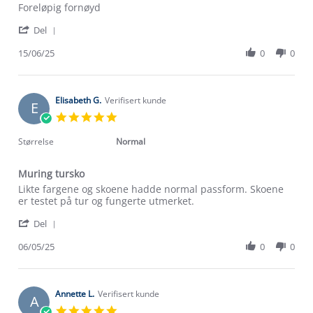
Review
review
Foreløpig fornøyd
by
stating
'
Guri
Foreløpig
Del
Share
S.
fornøyd
Review
15/06/25
0
0
on
by
15
Guri
Jun
S.
2025
on
Elisabeth G.
Verifisert kunde
E
15
5.0
Jun
star
2025
rating
Størrelse
Normal
Muring tursko
Review
review
Likte fargene og skoene hadde normal passform. Skoene
by
stating
er testet på tur og fungerte utmerket.
Elisabeth
Muring
'
G.
tursko
Del
Share
on
Review
06/05/25
0
0
6
by
May
Elisabeth
2025
G.
on
Annette L.
Verifisert kunde
A
6
5.0