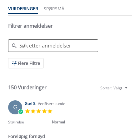
VURDERINGER
SPØRSMÅL
Filtrer anmeldelser
Search
Flere Filtre
Reviews
150 Vurderinger
Sorter:
Valgt
Guri S.
Verifisert kunde
G
5.0
star
rating
Størrelse
Normal
Foreløpig fornøyd