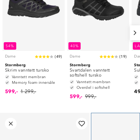
54%
40%
LA
Dame
Dame
Da
(
49
)
(
19
)
Stormberg
Stormberg
St
Skrim vanntett tursko
Svartdalen vanntett
Su
softshell tursko
Vanntett membran
Vanntett membran
Memory foam-innersåle
Overdel i softshell
599,-
1 299,-
49
599,-
999,-