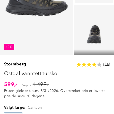
60%
60%
60%
Stormberg
(14)
Østdal vanntett tursko
599,-
1 499,-
Førpris:
Prisen gjelder t.o.m. 8/31/2026. Overstreket pris er laveste
pris de siste 30 dagene.
Valgt farge:
Canteen