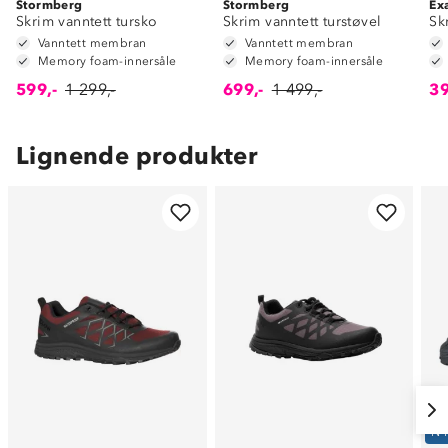
Stormberg
Stormberg
Ex
Skrim vanntett tursko
Skrim vanntett turstøvel
Sk
Vanntett membran
Vanntett membran
Memory foam-innersåle
Memory foam-innersåle
599,-
1 299,-
699,-
1 499,-
39
Lignende produkter
N