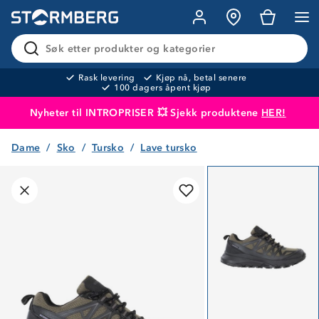
Søk etter produkter og kategorier
Rask levering
Kjøp nå, betal senere
100 dagers åpent kjøp
Nyheter til INTROPRISER 💥 Sjekk produktene
HER!
Dame
Sko
Tursko
Lave tursko
Produktet er lagt i handlekurven
Til kassen