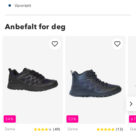
Vanntett
Anbefalt for deg
54%
53%
6
Dame
Dame
Da
(
49
)
(
13
)