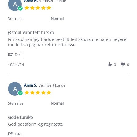
on
Anne H.
Verifisert kunde
A
7
5.0
May
star
2025
rating
Størrelse
Normal
Østdal vanntett tursko
Review
review
Fin sko,men jeg hadde bestillt feil sko,skulle ha en høyere
by
stating
modell,så jeg har returnert disse
Anne
Østdal
'
H.
vanntett
Del
Share
on
tursko
Review
10/11/24
0
0
10
by
Nov
Anne
2024
H.
on
Anna S.
Verifisert kunde
A
10
5.0
Nov
star
2024
rating
Størrelse
Normal
Gode tursko
Review
review
God passform og regntette
by
stating
'
Anna
Gode
Del