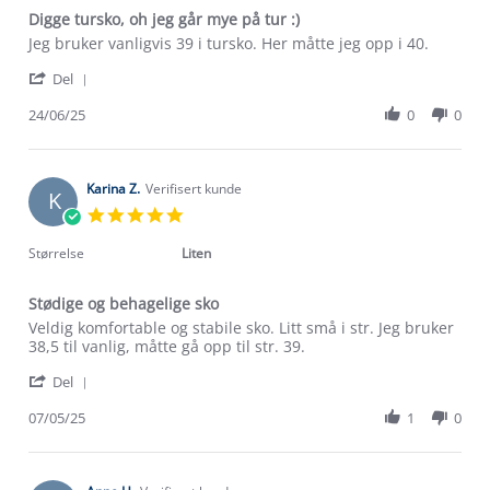
Digge tursko, oh jeg går mye på tur :)
Review
review
Jeg bruker vanligvis 39 i tursko. Her måtte jeg opp i 40.
by
stating
'
Line
Digge
Del
Share
B.
tursko,
Review
24/06/25
0
0
on
oh
by
24
jeg
Line
Jun
går
B.
2025
mye
on
Karina Z.
Verifisert kunde
på
K
24
tur
5.0
Jun
:)
star
2025
rating
Størrelse
Liten
Stødige og behagelige sko
Review
review
Veldig komfortable og stabile sko. Litt små i str. Jeg bruker
by
stating
38,5 til vanlig, måtte gå opp til str. 39.
Karina
Stødige
'
Z.
og
Del
Share
on
behagelige
Review
07/05/25
1
0
7
sko
by
May
Karina
2025
Z.