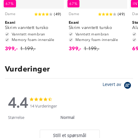
67%
67%
IN
Dame
Dame
Da
(
49
)
(
49
)
Exani
Exani
St
Skrim vanntett tursko
Skrim vanntett tursko
Al
Vanntett membran
Vanntett membran
Memory foam-innersåle
Memory foam-innersåle
399,-
1 199,-
399,-
1 199,-
69
Vurderinger
Levert av
4.4
4.4
4.4
star
star
14 Vurderinger
rating
rating
Størrelse
Normal
Still et spørsmål