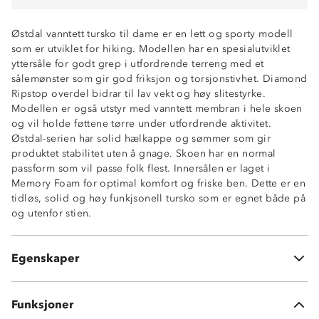
Østdal vanntett tursko til dame er en lett og sporty modell
som er utviklet for hiking. Modellen har en spesialutviklet
yttersåle for godt grep i utfordrende terreng med et
sålemønster som gir god friksjon og torsjonstivhet. Diamond
Ripstop overdel bidrar til lav vekt og høy slitestyrke.
Modellen er også utstyr med vanntett membran i hele skoen
og vil holde føttene tørre under utfordrende aktivitet.
Østdal-serien har solid hælkappe og sømmer som gir
produktet stabilitet uten å gnage. Skoen har en normal
passform som vil passe folk flest. Innersålen er laget i
Memory Foam for optimal komfort og friske ben. Dette er en
Vanntett membran
tidløs, solid og høy funkjsonell tursko som er egnet både på
Ripstop overdel
og utenfor stien.
Meget solid gripsåle
Solid hælkappe for økt stabilitet
Normal passform
Egenskaper
Memory Foam-innersåle
Funksjoner