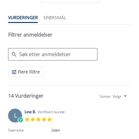
VURDERINGER
SPØRSMÅL
Filtrer anmeldelser
Search
Flere Filtre
Reviews
14 Vurderinger
Sorter:
Valgt
Line B.
Verifisert kunde
L
5.0
star
rating
Størrelse
Liten