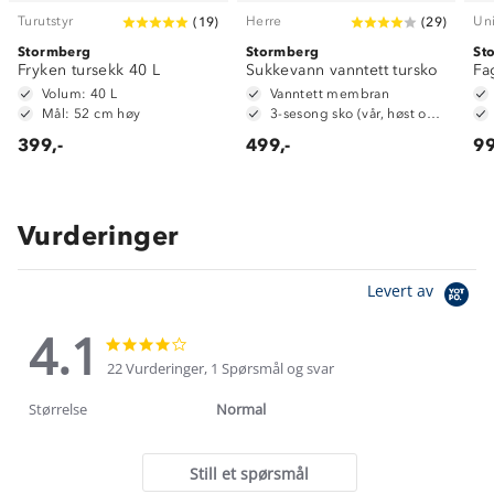
Turutstyr
Herre
Un
(
19
)
(
29
)
Stormberg
Stormberg
St
Fryken tursekk 40 L
Sukkevann vanntett tursko
Fa
Volum: 40 L
Vanntett membran
Mål: 52 cm høy
3-sesong sko (vår, høst og vinter)
399,-
499,-
99
Vurderinger
Levert av
4.1
4.1
4.1
star
star
22 Vurderinger, 1 Spørsmål og svar
rating
rating
Størrelse
Normal
Still et spørsmål