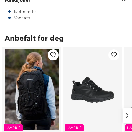
Funksjoner
Isolerende
Vanntett
Anbefalt for deg
LAVPRIS
LAVPRIS
LA