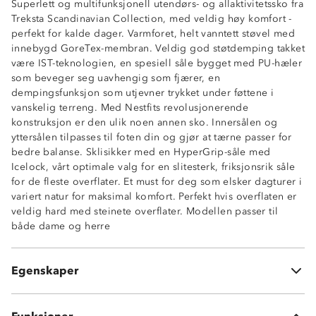
Superlett og multifunksjonell utendørs- og allaktivitetssko fra
Treksta Scandinavian Collection, med veldig høy komfort -
perfekt for kalde dager. Varmforet, helt vanntett støvel med
innebygd GoreTex-membran. Veldig god støtdemping takket
være IST-teknologien, en spesiell såle bygget med PU-hæler
som beveger seg uavhengig som fjærer, en
dempingsfunksjon som utjevner trykket under føttene i
vanskelig terreng. Med Nestfits revolusjonerende
konstruksjon er den ulik noen annen sko. Innersålen og
yttersålen tilpasses til foten din og gjør at tærne passer for
bedre balanse. Sklisikker med en HyperGrip-såle med
Icelock, vårt optimale valg for en slitesterk, friksjonsrik såle
for de fleste overflater. Et must for deg som elsker dagturer i
variert natur for maksimal komfort. Perfekt hvis overflaten er
veldig hard med steinete overflater. Modellen passer til
Gore-Tex-membran
både dame og herre
NestFit: bred passform
Varmeforet
HyperGrip-såle
Egenskaper
Icelock