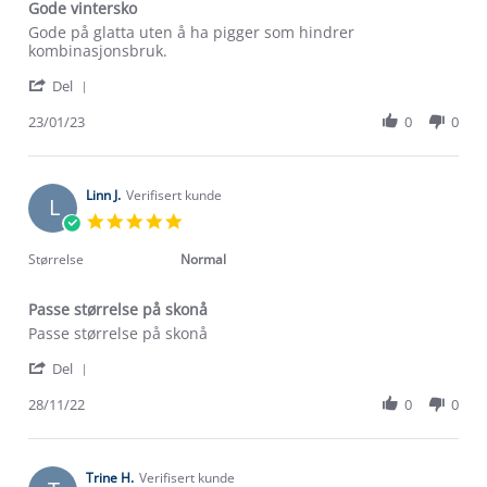
Gode vintersko
Review
review
Gode på glatta uten å ha pigger som hindrer
by
stating
kombinasjonsbruk.
Wenche
Gode
'
W.
vintersko
Del
Share
on
Review
23/01/23
0
0
23
by
Jan
Wenche
2023
W.
on
Linn J.
Verifisert kunde
L
23
5.0
Jan
star
2023
rating
Størrelse
Normal
Passe størrelse på skonå
Review
review
Passe størrelse på skonå
by
stating
'
Linn
Passe
Del
Share
J.
størrelse
Review
28/11/22
0
0
on
på
by
28
skonå
Linn
Nov
J.
2022
on
Trine H.
Verifisert kunde