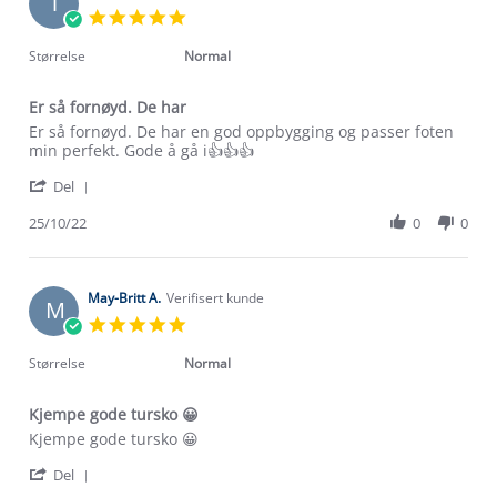
T
28
5.0
Nov
star
2022
rating
Størrelse
Normal
Er så fornøyd. De har
Review
review
Er så fornøyd. De har en god oppbygging og passer foten
by
stating
min perfekt. Gode å gå i👍👍👍
Trine
Er
'
H.
så
Del
Share
on
fornøyd.
Review
25/10/22
0
0
25
De
by
Oct
har
Trine
2022
H.
on
May-Britt A.
Verifisert kunde
M
25
5.0
Oct
star
2022
rating
Størrelse
Normal
Kjempe gode tursko 😀
Review
review
Kjempe gode tursko 😀
by
stating
'
May-
Kjempe
Del
Share
Britt
gode