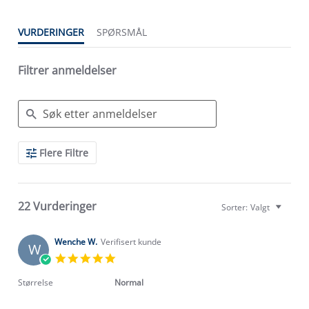
VURDERINGER
SPØRSMÅL
Filtrer anmeldelser
Search
Flere Filtre
Reviews
22 Vurderinger
Sorter:
Valgt
Wenche W.
Verifisert kunde
W
5.0
star
rating
Størrelse
Normal