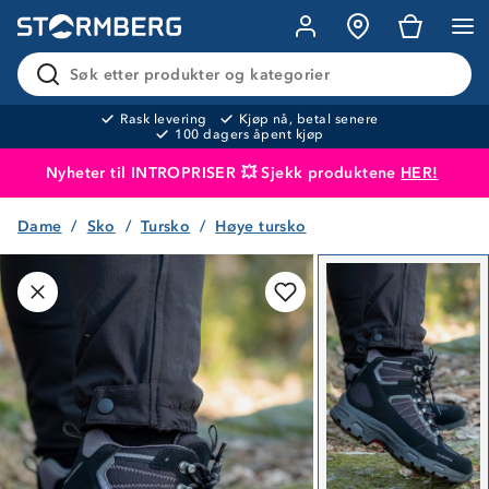
Søk etter produkter og kategorier
Rask levering
Kjøp nå, betal senere
100 dagers åpent kjøp
Nyheter til INTROPRISER 💥 Sjekk produktene
HER!
Dame
Sko
Tursko
Høye tursko
Produktet er lagt i handlekurven
Til kassen