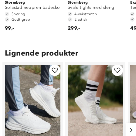
Stormberg
Stormberg
Ex
Solastad neopren badesko
Svale tights med sleng
Te
Snøring
4-veisstretch
Godt grep
Elastisk
99,-
299,-
49
Lignende produkter