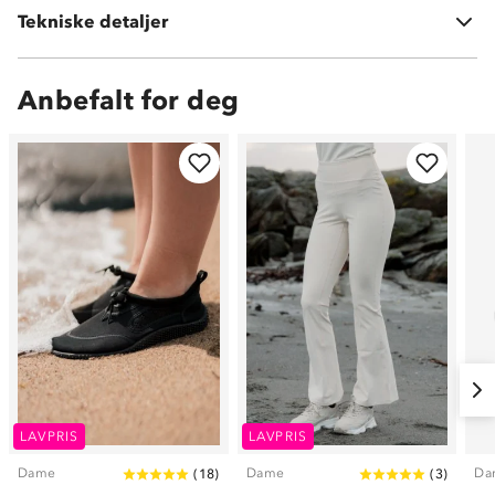
Tekniske detaljer
Vekt:
340 gram i str 38
Anbefalt for deg
LAVPRIS
LAVPRIS
Dame
Dame
Da
(
18
)
(
3
)