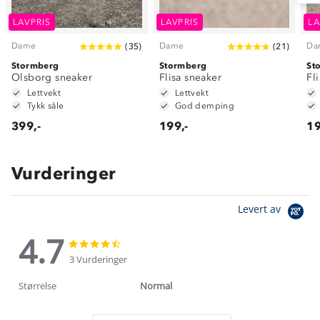
LAVPRIS
LAVPRIS
LA
Dame
Dame
Da
(
35
)
(
21
)
Stormberg
Stormberg
St
Olsborg sneaker
Flisa sneaker
Fl
Lettvekt
Lettvekt
Tykk såle
God demping
399,-
199,-
19
Vurderinger
Levert av
4.7
4.7
4.7
star
star
3 Vurderinger
rating
rating
Størrelse
Normal