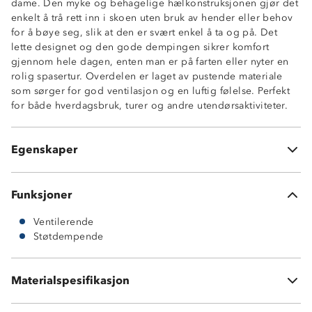
dame. Den myke og behagelige hælkonstruksjonen gjør det
enkelt å trå rett inn i skoen uten bruk av hender eller behov
for å bøye seg, slik at den er svært enkel å ta og på. Det
lette designet og den gode dempingen sikrer komfort
gjennom hele dagen, enten man er på farten eller nyter en
rolig spasertur. Overdelen er laget av pustende materiale
Step-In funksjon
som sørger for god ventilasjon og en luftig følelse. Perfekt
Lettvekt
for både hverdagsbruk, turer og andre utendørsaktiviteter.
God demping
Pustende overdel
Uttakbar innersåle
Egenskaper
Forsterkning i tåparti
Funksjoner
Ventilerende
Overdel: FlyKnit, neopren og tekstil
Støtdempende
Yttersåle: EVA
Vedlikehold: Tørk forsiktig av skoen med en fuktig klut
jevnlig for å holde den ren og i god stand. La tørke naturlig
Materialspesifikasjon
i romtemperatur.