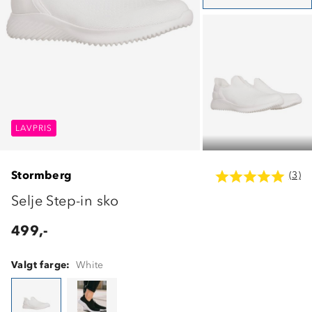
LAVPRIS
LAVPRIS
LAVPRIS
Stormberg
(3)
Selje Step-in sko
499,-
Valgt farge:
White