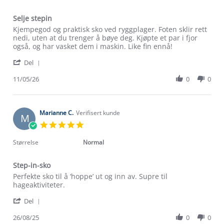
Selje stepin
Review
review
Kjempegod og praktisk sko ved ryggplager. Foten sklir rett
by
stating
nedi, uten at du trenger å bøye deg. Kjøpte et par i fjor
Elisabeth
Selje
også, og har vasket dem i maskin. Like fin ennå!
S.
stepin
'
on
Del
Share
11
Review
11/05/26
0
0
May
by
2026
Elisabeth
S.
on
Marianne C.
Verifisert kunde
M
11
5.0
May
star
2026
rating
Størrelse
Normal
Step-in-sko
Review
review
Perfekte sko til å ‘hoppe’ ut og inn av. Supre til
by
stating
hageaktiviteter.
Marianne
Step-
Om Stormberg
'
C.
in-
Del
Share
on
sko
Verdigrunnlag
Review
26/08/25
0
0
26