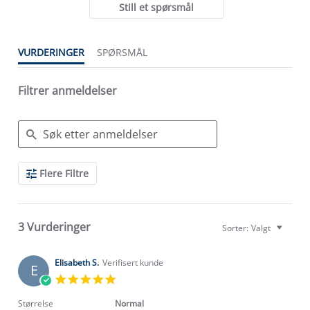
Still et spørsmål
VURDERINGER
SPØRSMÅL
Filtrer anmeldelser
Search
Flere Filtre
Reviews
3 Vurderinger
Sorter:
Valgt
Elisabeth S.
Verifisert kunde
E
5.0
star
rating
Størrelse
Normal