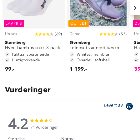
LAVPRIS
OUTLET
2
Unisex
Dame
Un
(
69
)
(
53
)
Stormberg
Stormberg
St
Hyen bambus sokk 3-pack
Telneset vanntett tursko
Ha
Fukttransporterende
Vanntett membran
Hurtigtørkende
Overdel i softshell
99,-
1 199,-
39
Vurderinger
Levert av
4.2
4.2
4.2
star
star
74 Vurderinger
rating
rating
Størrelse
Normal