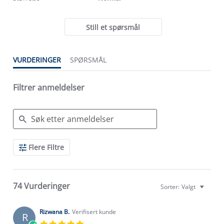
Still et spørsmål
VURDERINGER
SPØRSMÅL
Filtrer anmeldelser
Search
Flere Filtre
Reviews
74 Vurderinger
Sorter:
Valgt
Rizwana B.
Verifisert kunde
R
5.0