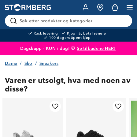
Søk etter produkter og kategorier
Rask levering
Kjøp nå, betal senere
100 dagers åpent kjøp
Dagskupp - KUN i dag! ⏰
Se tilbudene HER!
Dame
Sko
Sneakers
Produktet er lagt i handlekurven
Til kassen
Varen er utsolgt, hva med noen av
disse?