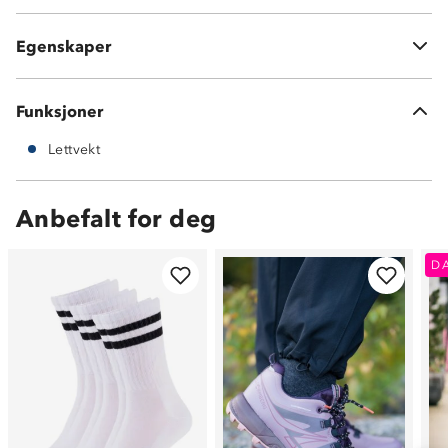
Lettvekt
Tekstil
Egenskaper
Former seg behagelig til foten
Funksjoner
Lettvekt
Anbefalt for deg
D