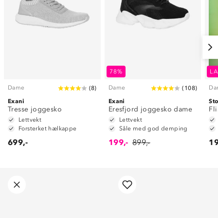
78%
LA
Dame
Dame
Da
(
8
)
(
108
)
Exani
Exani
St
Tresse joggesko
Eresfjord joggesko dame
Fl
Lettvekt
Lettvekt
Forsterket hælkappe
Såle med god demping
699,-
199,-
899,-
19