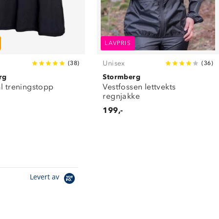
LAVPRIS
Unisex
(
38
)
(
36
)
rg
Stormberg
l treningstopp
Vestfossen lettvekts
regnjakke
199,-
Levert av