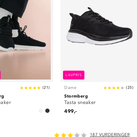
LAVPRIS
Dame
(
21
)
(
25
)
rg
Stormberg
eaker
Tasta sneaker
499,-
187 VURDERINGER