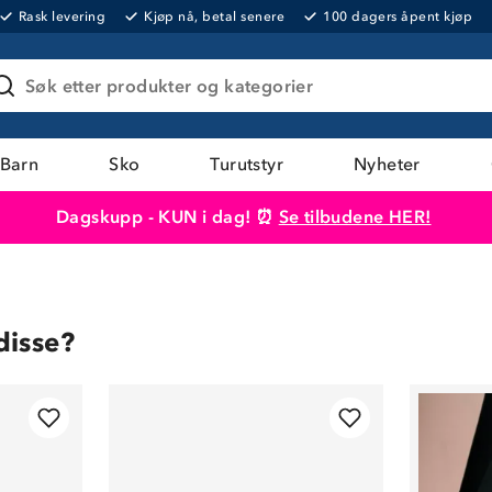
Rask levering
Kjøp nå, betal senere
100 dagers åpent kjøp
Søk etter produkter og kategorier
Barn
Sko
Turutstyr
Nyheter
Dagskupp - KUN i dag! ⏰
Se tilbudene HER!
Produktet er lagt i handlekurven
Til kassen
disse?