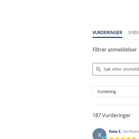
star
rating
VURDERINGER
SPØ
Filtrer anmeldelser
Search
Reviews
Vurdering
187 Vurderinger
Katia E.
Verifiser
K
5