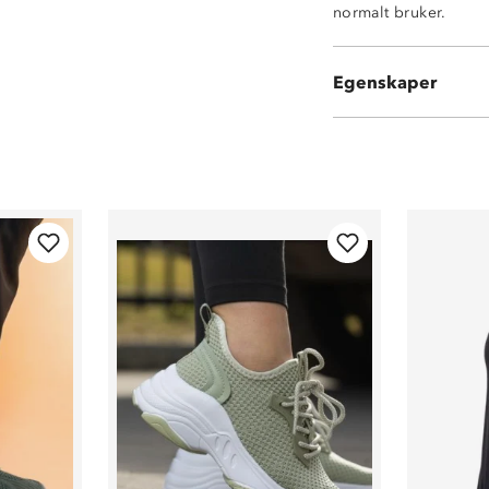
normalt bruker.
Myk
Luftig
Tekstil
Egenskaper
Vanlig høyde på 