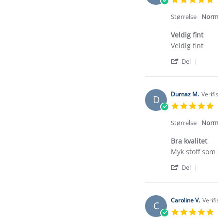
s
r
Størrelse
Norm
Veldig fint
Review
review
Veldig fint
by
stating
'
Katia
Veldig
Del
Shar
E.
fint
Revi
on
by
5
Katia
May
Durnaz M.
Verifi
D
E.
2026
5
on
s
5
r
Størrelse
Norm
May
2026
Bra kvalitet
Review
review
Myk stoff som 
by
stating
'
Durnaz
Bra
Del
Shar
M.
kvalitet
Revi
on
by
28
Durn
Sep
Caroline V.
Verif
C
M.
2025
5
on