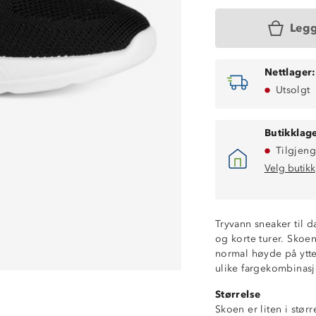
Legg
Nettlager:
Utsolgt
Butikklage
Tilgjeng
Velg butikk
Tryvann sneaker til d
og korte turer. Skoen
normal høyde på ytte
ulike fargekombinasj
Størrelse
Skoen er liten i stør
Lettvekt