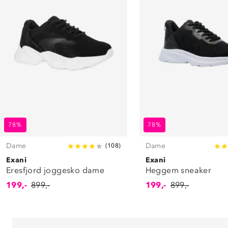
78%
78%
Dame
Dame
(
108
)
Exani
Exani
Eresfjord joggesko dame
Heggem sneaker
199,-
899,-
199,-
899,-