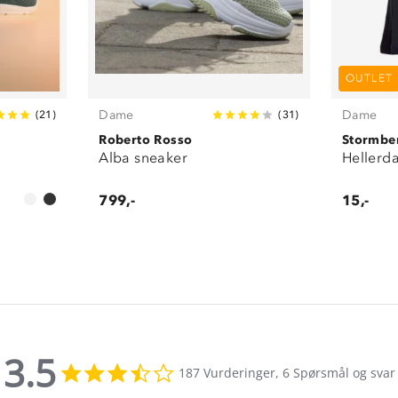
OUTLET
Dame
Dame
(
21
)
(
31
)
Roberto Rosso
Stormbe
Alba sneaker
Hellerda
799,-
15,-
3.5
3.5
187 Vurderinger, 6 Spørsmål og svar
star
rating