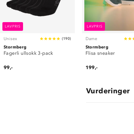
LAVPRIS
LAVPRIS
Unisex
Dame
(
190
)
Stormberg
Stormberg
Fagerli ullsokk 3-pack
Flisa sneaker
99,-
199,-
Vurderinger
3.5