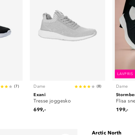
LAVPRIS
Dame
Dame
(
7
)
(
8
)
Exani
Stormbe
Tresse joggesko
Flisa sn
699,-
199,-
Arctic North