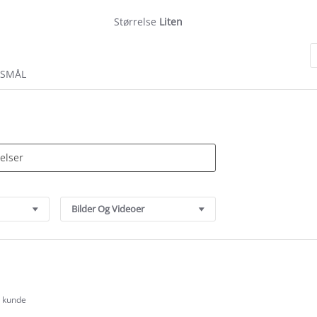
Størrelse
Liten
RSMÅL
Bilder Og Videoer
t kunde
.0