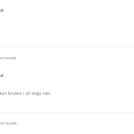
tar
ating
al
e
ew
sert kunde
.0
tar
ating
al
kan brukes i all slags vær.
e
ew
az
isert kunde
.0