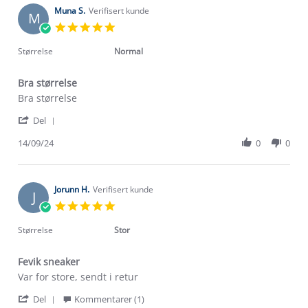
on
Muna S.
Verifisert kunde
M
27
5.0
Jan
star
2026
rating
Størrelse
Normal
Bra størrelse
Review
review
Bra størrelse
by
stating
'
Muna
Bra
Del
Share
S.
størrelse
Review
14/09/24
0
0
on
by
14
Muna
Sep
S.
2024
on
Jorunn H.
Verifisert kunde
J
14
5.0
Sep
star
2024
rating
Størrelse
Stor
Fevik sneaker
Review
review
Var for store, sendt i retur
by
stating
'
Jorunn
Fevik
Del
Kommentarer (1)