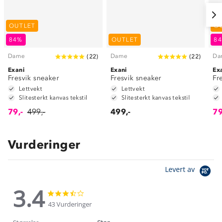
OUTLET
O
84%
OUTLET
8
Dame
Dame
Da
(
22
)
(
22
)
Exani
Exani
Ex
Fresvik sneaker
Fresvik sneaker
Fr
Lettvekt
Lettvekt
Slitesterkt kanvas tekstil
Slitesterkt kanvas tekstil
79,-
499,-
499,-
79
Vurderinger
Levert av
3.4
3.4
3.4
star
star
43 Vurderinger
rating
rating