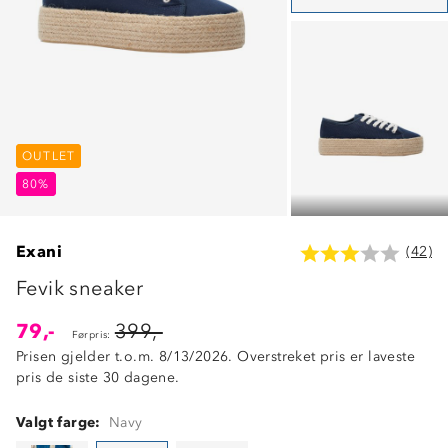
OUTLET
OUTLET
OUTLET
80%
80%
80%
Exani
(42)
Fevik sneaker
79,-
399,-
Førpris:
Prisen gjelder t.o.m. 8/13/2026. Overstreket pris er laveste
pris de siste 30 dagene.
Valgt farge:
Navy