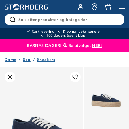
Søk etter produkter og kategorier
Rask levering
Kjøp nå, betal senere
100 dagers åpent kjøp
BARNAS DAGER! 💦 Se utvalget
HER!
Dame
Sko
Sneakers
Produktet er lagt i handlekurven
Til kassen