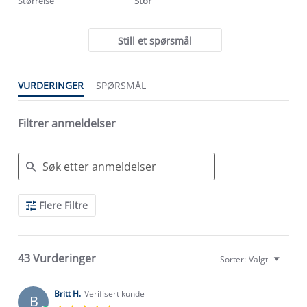
Størrelse
Stor
Still et spørsmål
VURDERINGER
SPØRSMÅL
Filtrer anmeldelser
Search
Flere Filtre
Reviews
43 Vurderinger
Sorter:
Valgt
Britt H.
Verifisert kunde
B