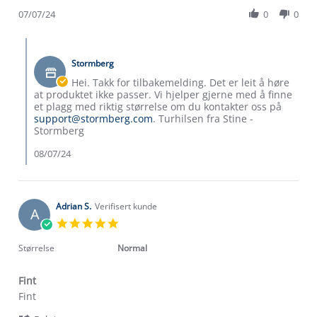
Share
H.
sneaker
Review
07/07/24
0
0
on
by
7
Jorunn
Jul
Comments
H.
2024
by
on
Stormberg
Butikkeier
7
on
Hei. Takk for tilbakemelding. Det er leit å høre
Jul
Review
at produktet ikke passer. Vi hjelper gjerne med å finne
2024
by
et plagg med riktig størrelse om du kontakter oss på
Jorunn
support@stormberg.com
. Turhilsen fra Stine -
H.
Stormberg
on
7
08/07/24
Jul
Om Stormberg
2024
Verdigrunnlag
Adrian S.
Verifisert kunde
A
Klima og miljø
5.0
Trelagsprinsippet barn
star
Kundeservice
rating
Størrelse
Normal
Etisk handel
Alt du trenger til Norgesferien
Kontakt oss
Dyreetikk
Fint
Dette trenger du til barnehagen
Review
review
Fint
Konkurransevinnere
1% til samfunnet
by
stating
Gravidklær