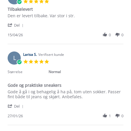
5.0
star
Tilbakelevert
rating
Review
review
Den er levert tilbake. Var stor i str.
by
stating
'
Britt
Tilbakelevert
Del
Share
H.
Review
15/04/26
0
0
on
by
15
Britt
Apr
H.
2026
on
Larisa S.
Verifisert kunde
L
15
5.0
Apr
star
2026
rating
Størrelse
Normal
Gode og praktiske sneakers
Review
review
Gode å gå i og behagelig å ha på, tom uten sokker. Passer
by
stating
fint både til jeans og skjørt. Anbefales.
Larisa
Gode
'
S.
og
Del
Share
on
praktiske
Review
27/01/26
1
0
27
sneakers
by
Jan
Larisa
2026
S.