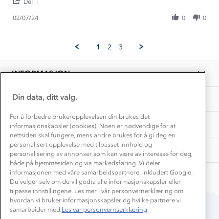
'
Adrian
Fint
Del
Kundeklubb
Share
S.
Inkludering
Review
Hvordan velge riktig turtøy?
02/07/24
0
0
on
Norgesferie 🇳🇴
Våre butikker
by
2
Materialer
Adrian
Jul
Vask og vedlikehold
S.
Få turinspirasjon og tips her⛰
2024
Bedrift, barnehage og SFO
1
2
3
on
Personvern
EL-retur
2
Overnatte utendørs⛺
Presse
Jul
Samarbeide med oss?
INFORMASJON
2024
Store størrelser
Storms turtips🐿️
Jobbe hos oss?
Turmat oppskrifter
Din data, ditt valg.
OM OSS
Leirskole 🥾
Beredskap
For å forbedre brukeropplevelsen din brukes det
Barnehageansatt
TIPS OG RÅD
informasjonskapsler (cookies). Noen er nødvendige for at
nettsiden skal fungere, mens andre brukes for å gi deg en
Tips til hyttetur
personalisert opplevelse med tilpasset innhold og
AKTIVITETER
personalisering av annonser som kan være av interesse for deg,
både på hjemmesiden og via markedsføring. Vi deler
informasjonen med våre samarbeidspartnere, inkludert Google.
Du velger selv om du vil godta alle informasjonskapsler eller
tilpasse innstillingene. Les mer i vår personvernerklæring om
hvordan vi bruker informasjonskapsler og hvilke partnere vi
samarbeider med.
Les vår personvernserklæring