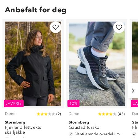
Anbefalt for deg
LAVPRIS
62%
LA
Dame
Dame
Da
(
2
)
(
45
)
Stormberg
Stormberg
St
Fjørland lettvekts
Gaustad tursko
Fl
skalljakke
Ventilerende overdel i mesh