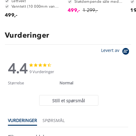
Lettvekt
Støtdempende såle med gel
Vanntett (10 000mm vannsøyle)
499,-
1 299,-
19
499,-
Vurderinger
Levert av
4.4
4.4
4.4
star
star
9 Vurderinger
rating
rating
Størrelse
Normal
Still et spørsmål
VURDERINGER
SPØRSMÅL