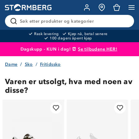
Søk etter produkter og kategorier
Rask levering
Kjøp nå, betal senere
100 dagers åpent kjøp
Dagskupp - KUN i dag! ⏰
Se tilbudene HER!
Dame
Sko
Fritidssko
Produktet er lagt i handlekurven
Til kassen
Varen er utsolgt, hva med noen av
disse?