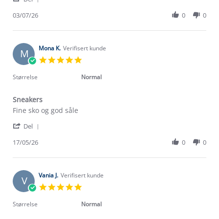
Share
3
Review
03/07/26
0
0
Jul
by
2026
Anne
K.
on
Mona K.
Verifisert kunde
M
3
5.0
Jul
star
2026
rating
Størrelse
Normal
Sneakers
Review
review
Fine sko og god såle
by
stating
'
Mona
Sneakers
Del
Share
K.
Review
17/05/26
0
0
on
by
17
Mona
May
K.
2026
on
Vania J.
Verifisert kunde
V
17
5.0
May
star
2026
rating
Størrelse
Normal