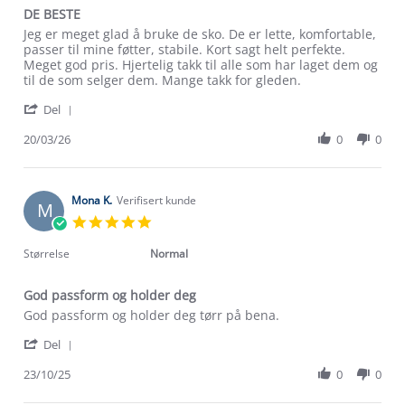
DE BESTE
Review
review
Jeg er meget glad å bruke de sko. De er lette, komfortable,
by
stating
passer til mine føtter, stabile. Kort sagt helt perfekte.
Vania
DE
Meget god pris. Hjertelig takk til alle som har laget dem og
J.
BESTE
til de som selger dem. Mange takk for gleden.
on
'
20
Del
Share
Mar
Review
20/03/26
0
0
2026
by
Vania
J.
on
Mona K.
Verifisert kunde
M
20
5.0
Mar
star
2026
rating
Størrelse
Normal
God passform og holder deg
Review
review
God passform og holder deg tørr på bena.
by
stating
'
Mona
God
Del
Share
K.
passform
Review
23/10/25
0
0
on
og
Om Stormberg
by
23
holder
Mona