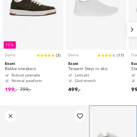
75%
Dame
Dame
Da
(
3
)
(
17
)
Exani
Exani
Ex
Rakke sneakers
Tessem Step-in sko
St
Robust yttersåle
Lettvekt
Normal passform
God stretch
199,-
799,-
499,-
99