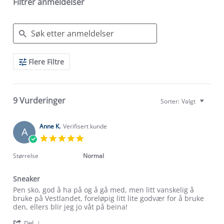
Filtrer anmeldelser
Search
Flere Filtre
Reviews
9 Vurderinger
Sorter:
Valgt
Anne K.
Verifisert kunde
A
5.0
star
rating
Størrelse
Normal
Sneaker
Review
review
Pen sko, god å ha på og å gå med, men litt vanskelig å
by
stating
bruke på Vestlandet, foreløpig litt lite godvær for å bruke
Anne
Sneaker
den, ellers blir jeg jo våt på beina!
K.
'
on
Del