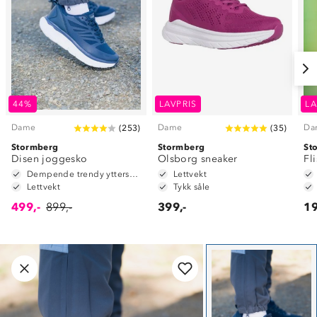
44%
LAVPRIS
LA
Dame
Dame
Da
(
253
)
(
35
)
Stormberg
Stormberg
St
Disen joggesko
Olsborg sneaker
Fl
Dempende trendy yttersåle
Lettvekt
Lettvekt
Tykk såle
499,-
899,-
399,-
19