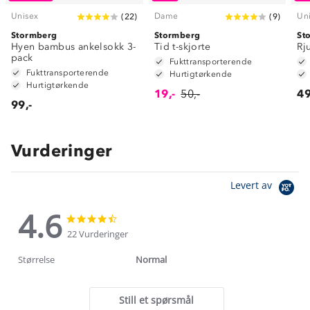
Unisex
Dame
Un
(
22
)
(
9
)
Stormberg
Stormberg
St
Hyen bambus ankelsokk 3-
Tid t-skjorte
Rj
pack
Fukttransporterende
Fukttransporterende
Hurtigtørkende
Hurtigtørkende
19,-
50,-
49
99,-
Vurderinger
Levert av
4.6
4.6
4.6
star
star
22 Vurderinger
rating
rating
Størrelse
Normal
Still et spørsmål