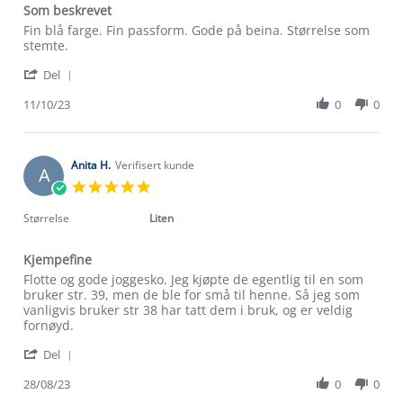
Som beskrevet
Review
review
Fin blå farge. Fin passform. Gode på beina. Størrelse som
by
stating
stemte.
Bina
Som
'
C.
beskrevet
Del
Share
on
Review
11/10/23
0
0
11
by
Oct
Bina
2023
C.
on
Anita H.
Verifisert kunde
A
11
5.0
Oct
star
2023
rating
Størrelse
Liten
Kjempefine
Review
review
Flotte og gode joggesko. Jeg kjøpte de egentlig til en som
by
stating
bruker str. 39, men de ble for små til henne. Så jeg som
Anita
Kjempefine
vanligvis bruker str 38 har tatt dem i bruk, og er veldig
H.
fornøyd.
on
'
28
Del
Share
Aug
Review
28/08/23
0
0
2023
by