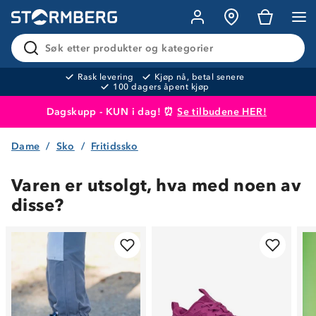
Søk etter produkter og kategorier
Rask levering
Kjøp nå, betal senere
100 dagers åpent kjøp
Dagskupp - KUN i dag! ⏰
Se tilbudene HER!
Dame
Sko
Fritidssko
Produktet er lagt i handlekurven
Til kassen
Varen er utsolgt, hva med noen av
disse?