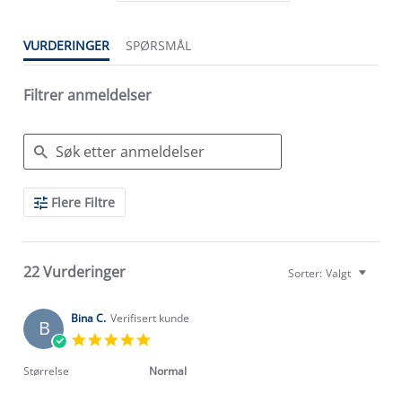
VURDERINGER
SPØRSMÅL
Filtrer anmeldelser
Search
Flere Filtre
Reviews
22 Vurderinger
Sorter:
Valgt
Bina C.
Verifisert kunde
B
5.0
star
rating
Størrelse
Normal