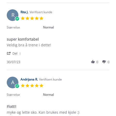
Anita
H.
on
Rita J.
Verifisert kunde
R
28
5.0
Aug
star
2023
rating
Størrelse
Normal
super komfortabel
Review
review
Veldig bra å trene i dette!
by
stating
'
Rita
super
Del
Share
J.
komfortabel
Review
30/07/23
0
0
on
by
30
Rita
Jul
J.
2023
on
Andrijana R.
Verifisert kunde
A
30
5.0
Jul
star
2023
rating
Størrelse
Normal
Flott!!
Review
review
myke og lette sko. Kan brukes med kjole :)