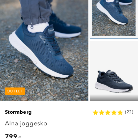
OUTLET
OUTLET
OUTLET
Stormberg
(22)
Alna joggesko
799,-