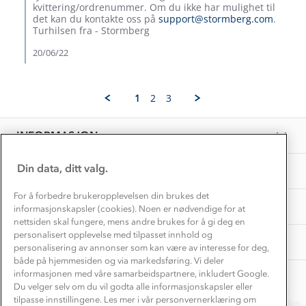
Dette trenger du til barnehagen
Siv
kvittering/ordrenummer. Om du ikke har mulighet til
Konkurransevinnere
N.
det kan du kontakte oss på
support@stormberg.com
.
1% til samfunnet
on
Gravidklær
Turhilsen fra - Stormberg
16
Kundeklubb
Inkludering
Jun
20/06/22
Hvordan velge riktig turtøy?
2022
Norgesferie 🇳🇴
Våre butikker
Materialer
Vask og vedlikehold
Få turinspirasjon og tips her⛰
Bedrift, barnehage og SFO
1
2
3
Personvern
EL-retur
Overnatte utendørs⛺
Presse
Samarbeide med oss?
INFORMASJON
Store størrelser
Storms turtips🐿️
Jobbe hos oss?
Turmat oppskrifter
Din data, ditt valg.
OM OSS
Leirskole 🥾
Beredskap
For å forbedre brukeropplevelsen din brukes det
Barnehageansatt
TIPS OG RÅD
informasjonskapsler (cookies). Noen er nødvendige for at
nettsiden skal fungere, mens andre brukes for å gi deg en
Tips til hyttetur
personalisert opplevelse med tilpasset innhold og
AKTIVITETER
personalisering av annonser som kan være av interesse for deg,
både på hjemmesiden og via markedsføring. Vi deler
informasjonen med våre samarbeidspartnere, inkludert Google.
Du velger selv om du vil godta alle informasjonskapsler eller
tilpasse innstillingene. Les mer i vår personvernerklæring om