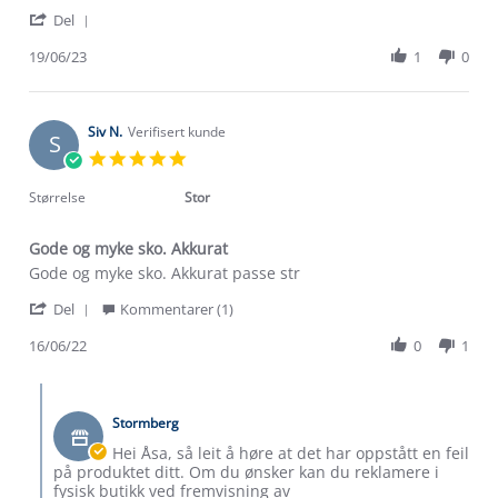
by
stating
'
Andrijana
Flott!!
Del
Share
R.
Review
19/06/23
1
0
on
by
19
Andrijana
Jun
R.
2023
on
Siv N.
Verifisert kunde
S
19
5.0
Jun
star
2023
rating
Størrelse
Stor
Gode og myke sko. Akkurat
Review
review
Gode og myke sko. Akkurat passe str
by
stating
'
Siv
Gode
Del
Kommentarer (1)
Om Stormberg
Share
N.
og
Review
16/06/22
0
1
on
myke
Verdigrunnlag
by
16
sko.
Siv
Jun
Akkurat
Comments
Klima og miljø
N.
2022
by
Trelagsprinsippet barn
on
Stormberg
Butikkeier
Kundeservice
16
Etisk handel
on
Hei Åsa, så leit å høre at det har oppstått en feil
Alt du trenger til Norgesferien
Jun
Review
på produktet ditt. Om du ønsker kan du reklamere i
Kontakt oss
2022
by
Dyreetikk
fysisk butikk ved fremvisning av