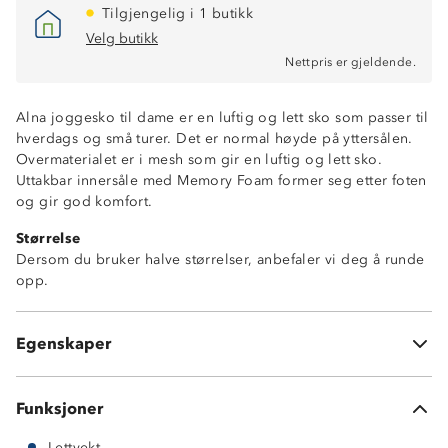
Tilgjengelig i 1 butikk
Velg butikk
Nettpris er gjeldende.
Alna joggesko til dame er en luftig og lett sko som passer til
hverdags og små turer. Det er normal høyde på yttersålen.
Overmaterialet er i mesh som gir en luftig og lett sko.
Uttakbar innersåle med Memory Foam former seg etter foten
og gir god komfort.
Størrelse
Dersom du bruker halve størrelser, anbefaler vi deg å runde
opp.
Luftig sko i mesh
Lettvekt
Egenskaper
Uttakbar Memory Foam-innersåle
Funksjoner
Lettvekt