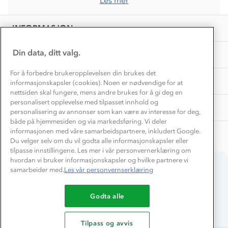
Les mer
Personvern
EL-retur
Overnatte utendørs⛺
Presse
Samarbeide med oss?
INFORMASJON
Store størrelser
Storms turtips🐿️
Jobbe hos oss?
Turmat oppskrifter
Din data, ditt valg.
OM OSS
Leirskole 🥾
Beredskap
For å forbedre brukeropplevelsen din brukes det
Barnehageansatt
TIPS OG RÅD
informasjonskapsler (cookies). Noen er nødvendige for at
nettsiden skal fungere, mens andre brukes for å gi deg en
Tips til hyttetur
personalisert opplevelse med tilpasset innhold og
AKTIVITETER
personalisering av annonser som kan være av interesse for deg,
både på hjemmesiden og via markedsføring. Vi deler
informasjonen med våre samarbeidspartnere, inkludert Google.
Du velger selv om du vil godta alle informasjonskapsler eller
tilpasse innstillingene. Les mer i vår personvernerklæring om
hvordan vi bruker informasjonskapsler og hvilke partnere vi
samarbeider med.
Les vår personvernserklæring
Du betaler enkelt med
Godta alle
Tilpass og avvis