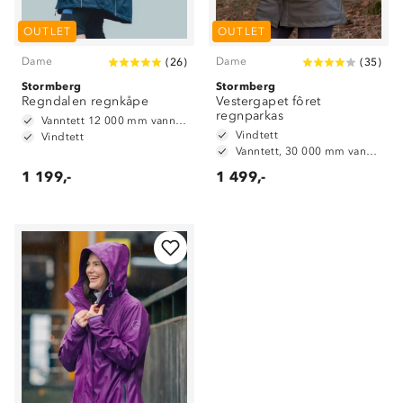
OUTLET
OUTLET
Dame
Dame
(
26
)
(
35
)
Stormberg
Stormberg
Regndalen regnkåpe
Vestergapet fôret
regnparkas
Vanntett 12 000 mm vannsøyle
Vindtett
Vindtett
Vanntett, 30 000 mm vannsøyle
1 199,-
1 499,-