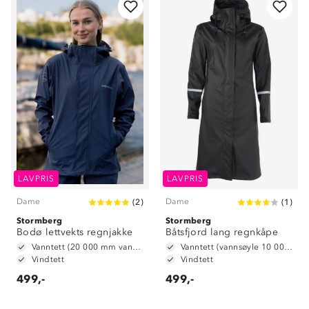
LAVPRIS
LAVPRIS
Dame
Dame
(
2
)
(
1
)
Stormberg
Stormberg
Bodø lettvekts regnjakke
Båtsfjord lang regnkåpe
Vanntett (20 000 mm vannsøyle)
Vanntett (vannsøyle 10 000 mm)
Vindtett
Vindtett
499,-
499,-