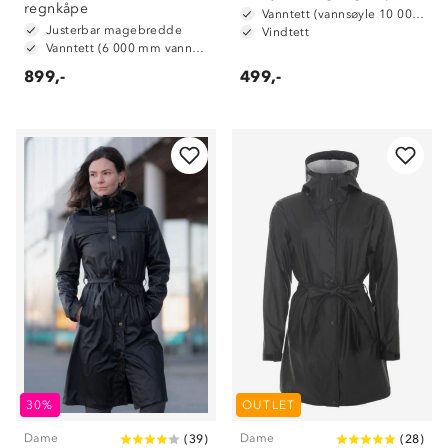
regnkåpe
Vanntett (vannsøyle 10 000 mm)
Justerbar magebredde
Vindtett
Vanntett (6 000 mm vannsøyle)
899,-
499,-
30%
OUTLET
Dame
Dame
(
39
)
(
28
)