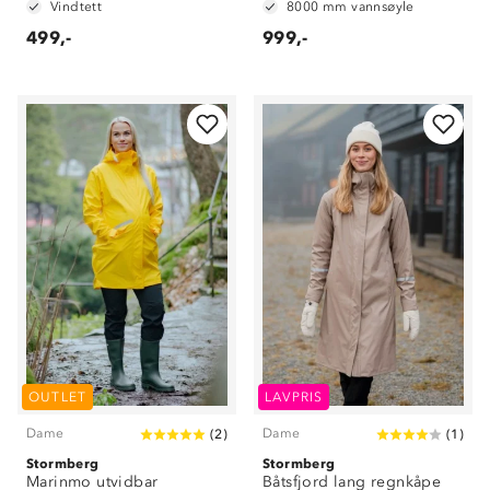
Vindtett
8000 mm vannsøyle
499,-
999,-
OUTLET
LAVPRIS
Dame
Dame
(
2
)
(
1
)
Stormberg
Stormberg
Marinmo utvidbar
Båtsfjord lang regnkåpe