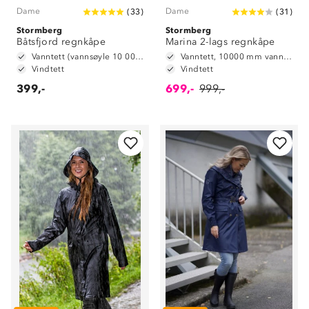
Dame
Dame
(
33
)
(
31
)
Stormberg
Stormberg
Båtsfjord regnkåpe
Marina 2-lags regnkåpe
Vanntett (vannsøyle 10 000 mm)
Vanntett, 10000 mm vannsøyle
Vindtett
Vindtett
399,-
699,-
999,-