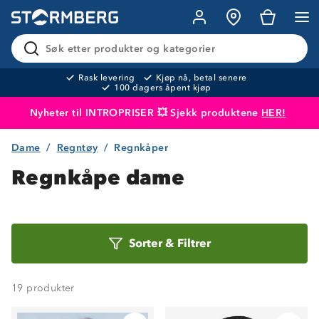
Søk etter produkter og kategorier
Rask levering
Kjøp nå, betal senere
100 dagers åpent kjøp
Nyheter til INTROPRISER 💥 Sjekk produktene
HER!
Dame
Regntøy
Regnkåper
Produktet er lagt i handlekurven
Til kassen
Regnkåpe dame
Sorter
Sorter
&
Filtrer
etter
19
produkter