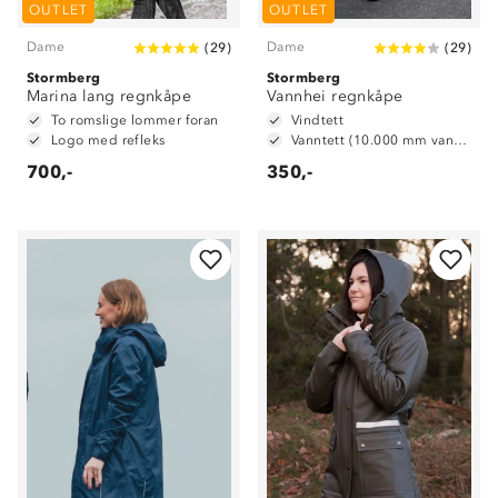
OUTLET
OUTLET
Dame
Dame
(
29
)
(
29
)
Stormberg
Stormberg
Marina lang regnkåpe
Vannhei regnkåpe
To romslige lommer foran
Vindtett
Logo med refleks
Vanntett (10.000 mm vannsøyle)
700,-
350,-