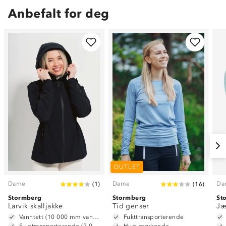
Anbefalt for deg
OUTLET
Dame
Dame
Da
(
1
)
(
16
)
Stormberg
Stormberg
St
Larvik skalljakke
Tid genser
Jæ
Vanntett (10 000 mm vannsøyle)
Fukttransporterende
Fukttransporterende (2 000g/m2/24t)
Hurtigtørkende