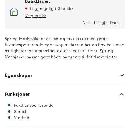
Butikklager:
Tilgjengelig i 0 butikk
Velg butikk
Nettpris er gjeldende.
Fukttransporterende
Spring Meshjakke er en lett og myk jakke med gode
Jakken er vindtett foran
fukttransporterende egenskaper. Jakken har en høy hals med
To glidelåslommer i side sømmene
muligheter for stramming, og er vindtett i front. Spring
Stormklaff på baksiden av glidelås
Meshjakke passer godt både på tur og til fritidsaktiviteter.
Luftig og transporterende mesh kvalitet langs ermer
To utvendige lommer
100 % polyester
Egenskaper
SquareTech Light™
Funksjoner
Fukttransporterende
Stretch
Vindtett