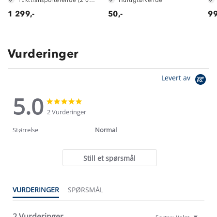
1 299,-
50,-
99
Vurderinger
Levert av
5.0
5.0
5.0
star
star
2 Vurderinger
rating
rating
Størrelse
Normal
Still et spørsmål
VURDERINGER
SPØRSMÅL
2 Vurderinger