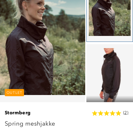
OUTLET
OUTLET
OUTLET
Stormberg
(2)
Spring meshjakke