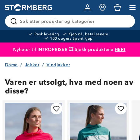
Søk etter produkter og kategorier
Rask levering
Kjøp nå, betal senere
100 dagers åpent kjøp
Nyheter til INTROPRISER 💥 Sjekk produktene
HER!
Dame
Jakker
Vindjakker
Produktet er lagt i handlekurven
Til kassen
Varen er utsolgt, hva med noen av
disse?