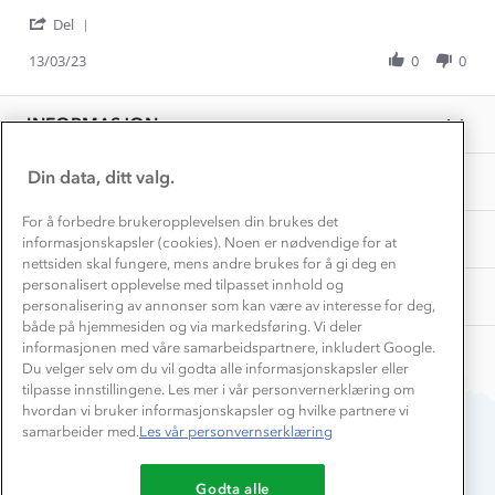
by
stating
Norgesferie 🇳🇴
Våre butikker
'
Hege
Kjempefin
Del
Materialer
Share
Vask og vedlikehold
V.
Få turinspirasjon og tips her⛰
Bedrift, barnehage og SFO
Review
13/03/23
0
0
on
Personvern
by
13
EL-retur
Hege
Overnatte utendørs⛺
Mar
Presse
V.
Samarbeide med oss?
2023
INFORMASJON
Store størrelser
on
Storms turtips🐿️
13
Jobbe hos oss?
Mar
Turmat oppskrifter
Din data, ditt valg.
OM OSS
Leirskole 🥾
2023
Beredskap
For å forbedre brukeropplevelsen din brukes det
Barnehageansatt
TIPS OG RÅD
informasjonskapsler (cookies). Noen er nødvendige for at
nettsiden skal fungere, mens andre brukes for å gi deg en
Tips til hyttetur
personalisert opplevelse med tilpasset innhold og
AKTIVITETER
personalisering av annonser som kan være av interesse for deg,
både på hjemmesiden og via markedsføring. Vi deler
informasjonen med våre samarbeidspartnere, inkludert Google.
Du velger selv om du vil godta alle informasjonskapsler eller
tilpasse innstillingene. Les mer i vår personvernerklæring om
hvordan vi bruker informasjonskapsler og hvilke partnere vi
samarbeider med.
Les vår personvernserklæring
Du betaler enkelt med
Godta alle