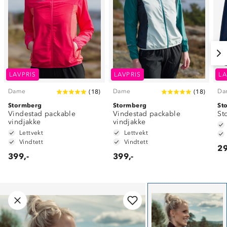
LAVPRIS
LAVPRIS
LA
Dame
Dame
Da
(
18
)
(
18
)
Stormberg
Stormberg
St
Vindestad packable
Vindestad packable
St
vindjakke
vindjakke
Lettvekt
Lettvekt
Vindtett
Vindtett
29
399,-
399,-