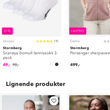
51%
LAVPRIS
Unisex
Dame
(
1
)
Stormberg
Stormberg
Snarøya bomull tennissokk 3-
Porsanger sherpaves
pack
49,-
99,-
499,-
Lignende produkter