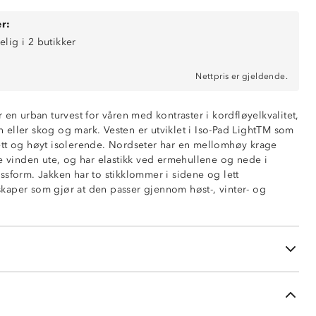
r:
elig i 2 butikker
Nettpris er gjeldende.
 en urban turvest for våren med kontraster i kordfløyelkvalitet,
yen eller skog og mark. Vesten er utviklet i Iso-Pad LightTM som
nde
tt og høyt isolerende. Nordseter har en mellomhøy krage
de vinden ute, og har elastikk ved ermehullene og nede i
ssform. Jakken har to stikklommer i sidene og lett
i sidene
aper som gjør at den passer gjennom høst-, vinter- og
 og nederst i sidene
e
å glidelås
tervattering