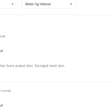
Bilder Og Videoer
unde
.0
tar
ating
al
 Har bare prøvd den. Fornøyd med den.
e
ew
rt kunde
.0
tar
ating
al