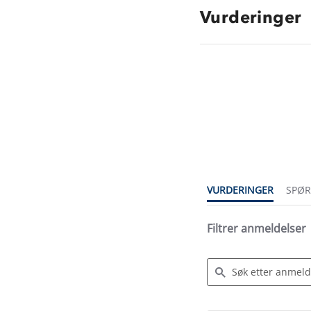
Vurderinger
4.7
star
rating
VURDERINGER
SPØ
Filtrer anmeldelser
Search