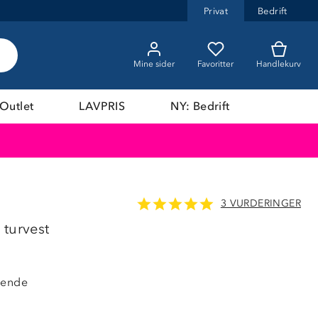
Privat
Bedrift
Mine sider
Favoritter
Handlekurv
Outlet
LAVPRIS
NY: Bedrift
3 VURDERINGER
 turvest
sende