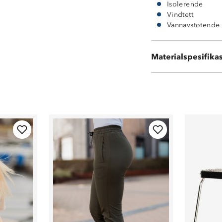
Isolerende
Vindtett
Vannavstøtende
Hovedstoff 100 
Kontrastfelt i 1
Materialspesifika
140grams polyes