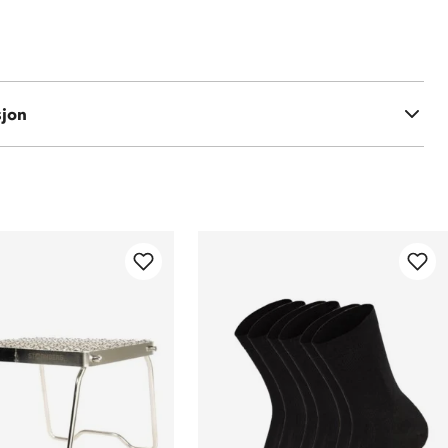
% nylon
00 % polyester
sjon
tervattering