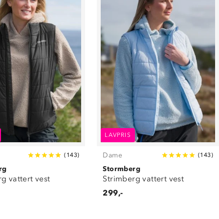
LAVPRIS
Dame
(
143
)
(
143
)
rg
Stormberg
g vattert vest
Strimberg vattert vest
299,-