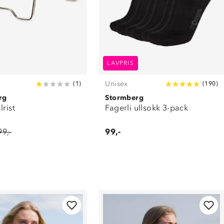
LAVPRIS
Unisex
(
1
)
(
190
)
rg
Stormberg
lrist
Fagerli ullsokk 3-pack
99,-
99,-