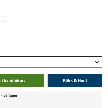
ine
 i handlekurv
Klikk & Hent
-
på lager