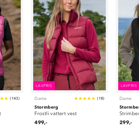
LAVPRIS
LAVPRIS
Dame
Dame
(
143
)
(
18
)
Stormberg
Stormbe
t
Frostli vattert vest
Strimber
499,-
299,-