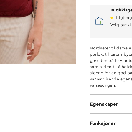
Butikklage
Tilgjeng
Velg butikk
Nordseter til dame er
Vindtett
perfekt til turer i b
Lett vannavvise
gjør den både vindte
Isolerende
som bidrar til å hol
Kordkontraster
sidene for en god pa
To stikklommer 
vannavvisende egensk
Elastikk i ermer
vårsesongen.
Mellomhøy krag
Hakebeskytter p
IsoPad LightTM
Egenskaper
140grams polyes
Funksjoner