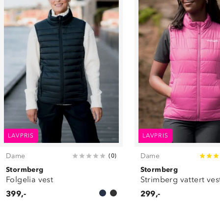
LAVPRIS
LAVPRIS
Dame
Dame
(
0
)
Stormberg
Stormberg
Folgelia vest
Strimberg vattert ves
399,-
299,-