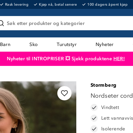
Rask levering
Kjøp nå, betal senere
100 dagers åpent kjøp
Søk etter produkter og kategorier
Barn
Sko
Turutstyr
Nyheter
Nyheter til INTROPRISER 💥 Sjekk produktene
HER!
Produktet er lagt i handlekurven
Til kassen
Stormberg
Nordseter cord
Vindtett
Lett vannavvi
Isolerende