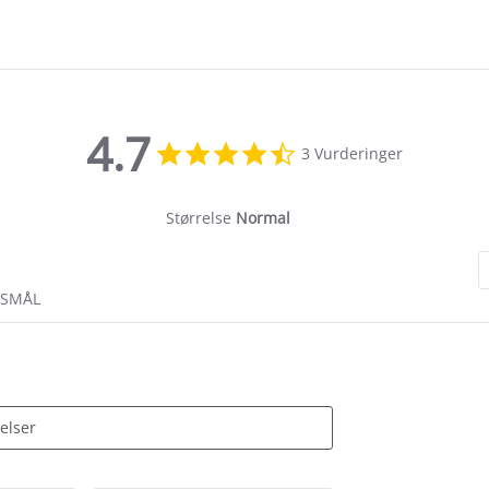
4.7
4.7
3 Vurderinger
star
rating
Størrelse
Normal
RSMÅL