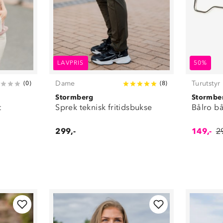
LAVPRIS
50%
Dame
Turutstyr
(
0
)
(
8
)
Stormberg
Stormbe
t
Sprek teknisk fritidsbukse
Bålro bå
299,-
149,-
2