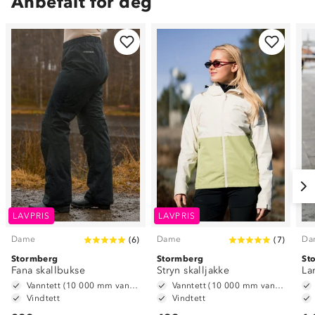
Anbefalt for deg
LAVPRIS
LAVPRIS
Dame
Dame
Da
(
6
)
(
7
)
Stormberg
Stormberg
St
Fana skallbukse
Stryn skalljakke
La
Vanntett (10 000 mm vannsøyle)
Vanntett (10 000 mm vannsøyle)
Vindtett
Vindtett