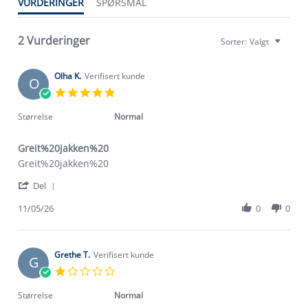
VURDERINGER
SPØRSMÅL
2 Vurderinger
Sorter:
Valgt
Olha K.
Verifisert kunde
O
5.0
star
rating
Størrelse
Normal
Greit%20jakken%20
Review
review
Greit%20jakken%20
by
stating
'
Olha
Greit%20jakken%20
Del
Share
K.
Review
11/05/26
0
0
on
by
11
Olha
May
K.
2026
on
Grethe T.
Verifisert kunde
G
11
1.0
May
star
2026
rating
Størrelse
Normal