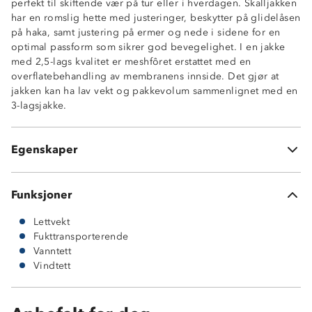
perfekt til skiftende vær på tur eller i hverdagen. Skalljakken
Vindtett
har en romslig hette med justeringer, beskytter på glidelåsen
Tapede sømmer
på haka, samt justering på ermer og nede i sidene for en
2,5 lags skallkvalitet
optimal passform som sikrer god bevegelighet. I en jakke
ProreTex®-membran
med 2,5-lags kvalitet er meshfôret erstattet med en
Glatt innside
overflatebehandling av membranens innside. Det gjør at
2 sidelommer med flapp
jakken kan ha lav vekt og pakkevolum sammenlignet med en
Fastmontert hette med 2-punktsjustering
3-lagsjakke.
Borrelåsjustering på ermer
Strikkjusterng nede i sidene
Hakebeskytter på glidelås
Egenskaper
Knagghempe i nakken
Funksjoner
Lettvekt
Fukttransporterende
Vanntett
Vindtett