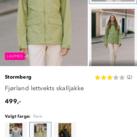
LAVPRIS
LAVPRIS
LAVPRIS
Stormberg
(2)
Fjørland lettvekts skalljakke
499,-
Valgt farge:
Fern