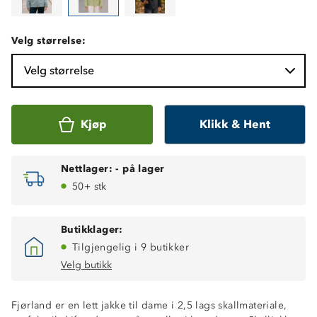
Velg størrelse:
Velg størrelse
Kjøp
Klikk & Hent
Nettlager:
-
på lager
50+ stk
Butikklager:
Tilgjengelig i 9 butikker
Velg butikk
Lettvekt
Fjørland er en lett jakke til dame i 2,5 lags skallmateriale,
Vanntett (10 000mm vannsøyle)