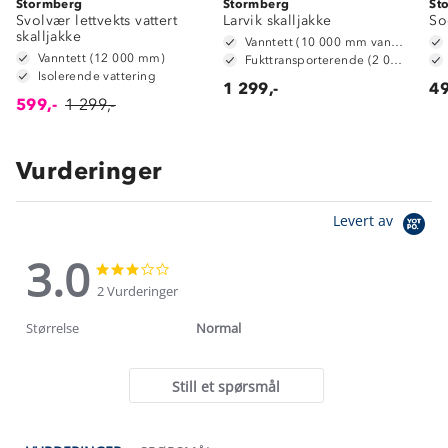
Stormberg
Stormberg
St
Svolvær lettvekts vattert
Larvik skalljakke
So
skalljakke
Vanntett (10 000 mm vannsøyle)
Vanntett (12 000 mm)
Fukttransporterende (2 000g/m2/24t)
Isolerende vattering
1 299,-
49
599,-
1 299,-
Vurderinger
Levert av
3.0
3.0
3.0
star
star
2 Vurderinger
rating
rating
Størrelse
Normal
Still et spørsmål