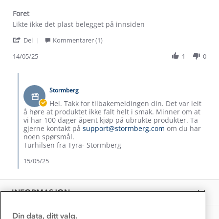
Om Stormberg
Foret
Review
review
Likte ikke det plast belegget på innsiden
by
stating
Verdigrunnlag
'
Grethe
Foret
Del
Kommentarer (1)
Share
T.
Klima og miljø
Review
14/05/25
1
0
on
Trelagsprinsippet barn
by
14
Kundeservice
Etisk handel
Grethe
May
Comments
Alt du trenger til Norgesferien
T.
2025
by
Kontakt oss
on
Stormberg
Dyreetikk
Butikkeier
Dette trenger du til barnehagen
14
on
Hei. Takk for tilbakemeldingen din. Det var leit
Konkurransevinnere
May
Review
1% til samfunnet
å høre at produktet ikke falt helt i smak. Minner om at
2025
Gravidklær
by
vi har 100 dager åpent kjøp på ubrukte produkter. Ta
Kundeklubb
Grethe
gjerne kontakt på
support@stormberg.com
om du har
Inkludering
T.
Hvordan velge riktig turtøy?
noen spørsmål.
Norgesferie 🇳🇴
on
Våre butikker
Turhilsen fra Tyra- Stormberg
Materialer
14
Vask og vedlikehold
May
15/05/25
Få turinspirasjon og tips her⛰
Bedrift, barnehage og SFO
2025
Personvern
EL-retur
Overnatte utendørs⛺
Presse
Samarbeide med oss?
INFORMASJON
Store størrelser
Storms turtips🐿️
Jobbe hos oss?
Turmat oppskrifter
Din data, ditt valg.
OM OSS