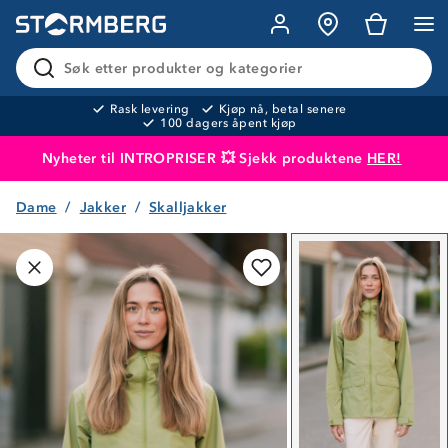
Søk etter produkter og kategorier
Rask levering
Kjøp nå, betal senere
100 dagers åpent kjøp
Nyheter til INTROPRISER 💥 Sjekk produktene
HER!
Dame
Jakker
Skalljakker
Produktet er lagt i handlekurven
Til kassen