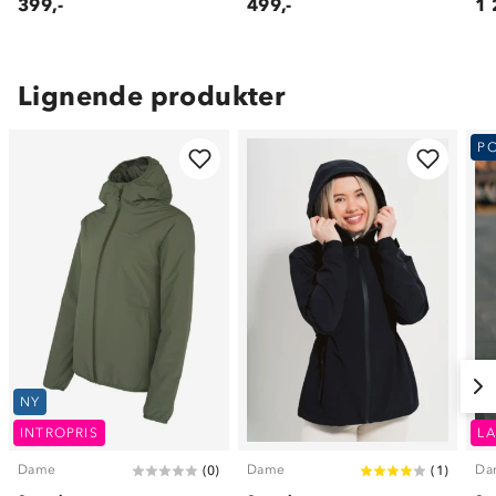
399,-
499,-
1 
Lignende produkter
P
NY
INTROPRIS
LA
Dame
Dame
Da
(
0
)
(
1
)