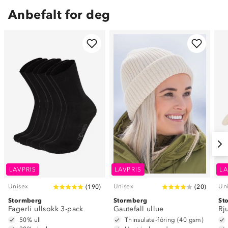
Anbefalt for deg
LAVPRIS
LAVPRIS
LA
Unisex
Unisex
Un
(
190
)
(
20
)
Stormberg
Stormberg
St
Fagerli ullsokk 3-pack
Gautefall ullue
Rj
50% ull
Thinsulate-fôring (40 gsm)