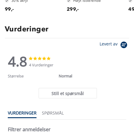
30% akryl
Høyt isolerende
99,-
299,-
49
Vurderinger
Levert av
4.8
4.8
4.8
star
star
4 Vurderinger
rating
rating
Størrelse
Normal
Still et spørsmål
VURDERINGER
SPØRSMÅL
Filtrer anmeldelser