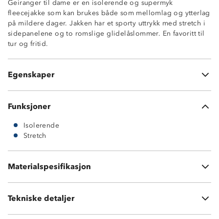
Geiranger til dame er en isolerende og supermyk
fleecejakke som kan brukes både som mellomlag og ytterlag
på mildere dager. Jakken har et sporty uttrykk med stretch i
sidepanelene og to romslige glidelåslommer. En favoritt til
tur og fritid.
To glidelåslommer i sidene
Sidepaneler med stretch
Egenskaper
Mykt hovedmateriale
Funksjoner
Isolerende
Stretch
100 % polyester i hovedmateriale, hvorav 60 % er
resirkulert materiale.
Materialspesifikasjon
95 % polyester og 5 % spandex på kontrastfelt
Tekniske detaljer
Vekt:
350 gram i str XS