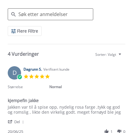
Search
Flere Filtre
Reviews
4 Vurderinger
Sorter:
Valgt
Dagrunn S.
Verifisert kunde
D
5.0
star
rating
Størrelse
Normal
kjempefin jakke
Review
review
Jakken var til å spise opp, nydelig rosa farge ,tykk og god
by
stating
og romslig , likte den virkelig godt. meget fornøyd ble jeg
Dagrunn
kjempefin
'
S.
jakke
Del
Share
on
Review
20/06/25
1
0
20