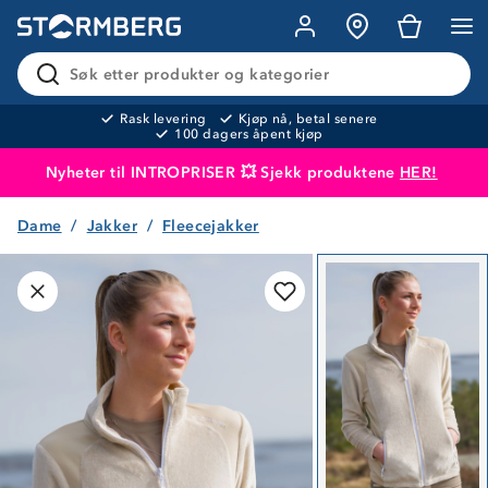
Søk etter produkter og kategorier
Rask levering
Kjøp nå, betal senere
100 dagers åpent kjøp
Nyheter til INTROPRISER 💥 Sjekk produktene
HER!
Dame
Jakker
Fleecejakker
Produktet er lagt i handlekurven
Til kassen