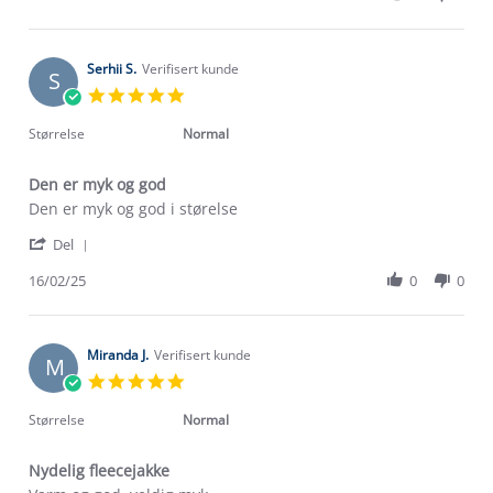
by
Jun
Dagrunn
2025
S.
on
Serhii S.
Verifisert kunde
S
20
5.0
Jun
star
2025
rating
Størrelse
Normal
Den er myk og god
Review
review
Den er myk og god i størelse
by
stating
'
Serhii
Den
Del
Share
S.
er
Review
16/02/25
0
0
on
myk
by
16
og
Serhii
Feb
god
S.
2025
on
Miranda J.
Verifisert kunde
M
16
5.0
Feb
star
2025
rating
Størrelse
Normal
Nydelig fleecejakke