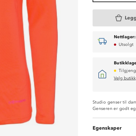
Legg
Nettlager:
Utsolgt
Butikklage
Tilgjeng
Velg butikk
Hurtigtørkende
Fukttransporter
Studio genser til da
Glidelåsåpning 
Genseren er godt egn
God stretch
90% polyester
10% spandex
Egenskaper
Active SoftStrec