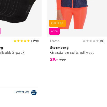
OUTLET
61%
Dame
(
190
)
(
0
)
rg
Stormberg
ullsokk 3-pack
Grasdalen softshell vest
29,-
75,-
Levert av