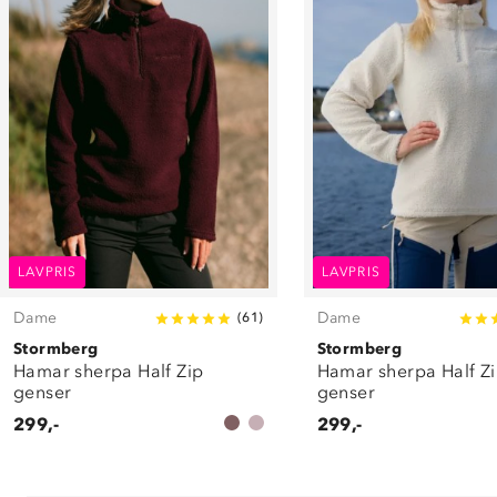
LAVPRIS
LAVPRIS
Dame
Dame
(
61
)
Stormberg
Stormberg
Hamar sherpa Half Zip
Hamar sherpa Half Z
genser
genser
299,-
299,-