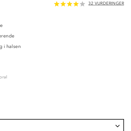
32 VURDERINGER
de
erende
g i halsen
oral