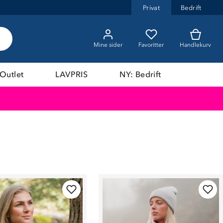
Privat
Bedrift
Mine sider
Favoritter
Handlekurv
Outlet
LAVPRIS
NY: Bedrift