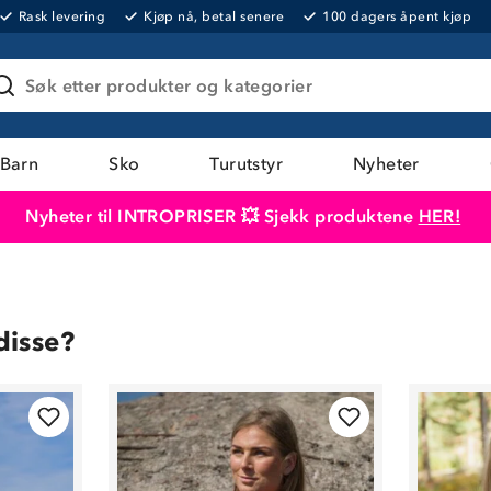
Rask levering
Kjøp nå, betal senere
100 dagers åpent kjøp
Søk etter produkter og kategorier
Barn
Sko
Turutstyr
Nyheter
Nyheter til INTROPRISER 💥 Sjekk produktene
HER!
Produktet er lagt i handlekurven
Til kassen
disse?