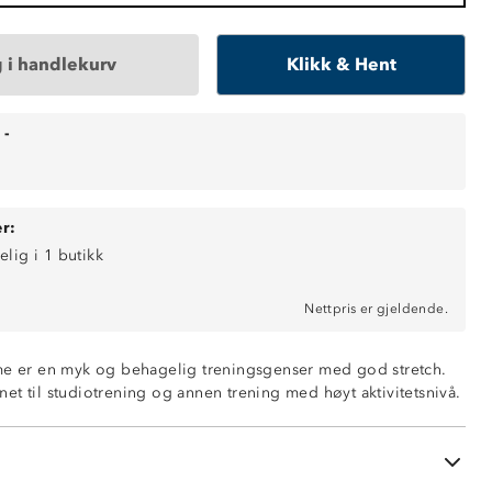
 i handlekurv
Klikk & Hent
-
r:
elig i 1 butikk
Nettpris er gjeldende.
ende
me er en myk og behagelig treningsgenser med god stretch.
i halsen
et til studiotrening og annen trening med høyt aktivitetsnivå.
h