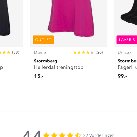
OUTLET
LAVPRIS
Dame
Unisex
(
38
)
(
20
)
Stormberg
Stormbe
pp
Hellerdal treningstop
Fagerli 
15,-
99,-
4.4
4.4
32 Vurderinger