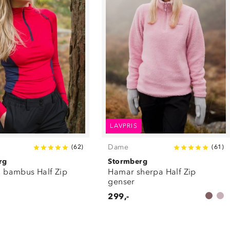
LAVPRIS
Dame
(
62
)
(
61
)
rg
Stormberg
ll bambus Half Zip
Hamar sherpa Half Zip
genser
299,-