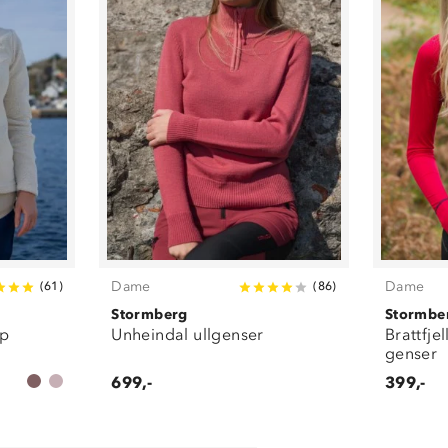
Dame
Dame
(
61
)
(
86
)
Stormberg
Stormbe
ip
Unheindal ullgenser
Brattfje
genser
699,-
399,-