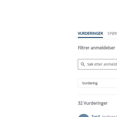
4.4
star
rating
VURDERINGER
SPØ
Filtrer anmeldelser
Search
Reviews
Vurdering
32 Vurderinger
Turi S.
Verifisert