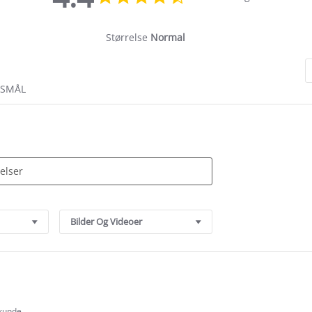
star
rating
Størrelse
Normal
RSMÅL
Bilder Og Videoer
 kunde