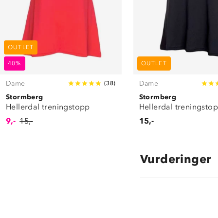
OUTLET
40%
OUTLET
Dame
Dame
(
38
)
Stormberg
Stormberg
Hellerdal treningstopp
Hellerdal treningsto
9,-
15,-
15,-
Vurderinger