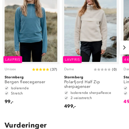
LAVPRIS
LAVPRIS
4
Unisex
Dame
Da
(
37
)
(
0
)
Stormberg
Stormberg
St
Bergen fleecegenser
Polarfjord Half Zip
Li
sherpagenser
Isolerende
Isolerende sherpafleece
Stretch
2-veisstretch
99,-
49
499,-
Vurderinger