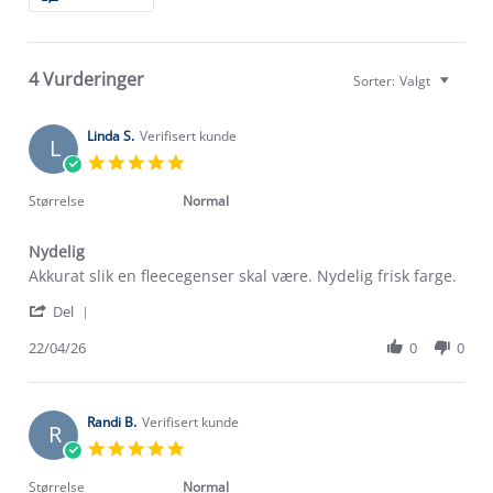
Reviews
4 Vurderinger
Sorter:
Valgt
Linda S.
Verifisert kunde
L
5.0
star
rating
Størrelse
Normal
Nydelig
Review
review
Akkurat slik en fleecegenser skal være. Nydelig frisk farge.
by
stating
'
Linda
Nydelig
Del
Share
S.
Review
22/04/26
0
0
on
by
22
Linda
Apr
S.
2026
on
Randi B.
Verifisert kunde
R
22
5.0
Apr
star
2026
rating
Størrelse
Normal