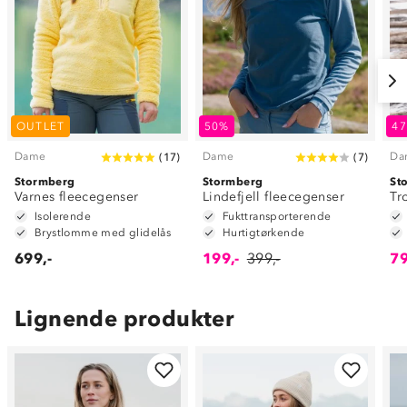
OUTLET
50%
4
Dame
Dame
Da
(
17
)
(
7
)
Stormberg
Stormberg
St
Varnes fleecegenser
Lindefjell fleecegenser
Tr
Isolerende
Fukttransporterende
Brystlomme med glidelås
Hurtigtørkende
699,-
199,-
399,-
79
Lignende produkter