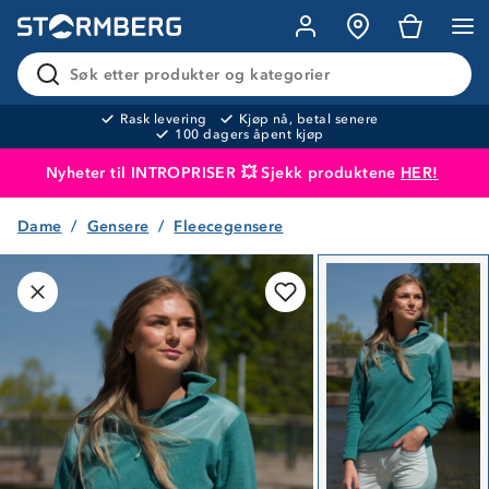
Søk etter produkter og kategorier
Rask levering
Kjøp nå, betal senere
100 dagers åpent kjøp
Nyheter til INTROPRISER 💥 Sjekk produktene
HER!
Dame
Gensere
Fleecegensere
Produktet er lagt i handlekurven
Til kassen