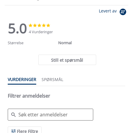
Levert av
5.0
5.0
5.0
star
star
4 Vurderinger
rating
rating
Størrelse
Normal
Still et spørsmål
VURDERINGER
SPØRSMÅL
Filtrer anmeldelser
Search
Flere Filtre