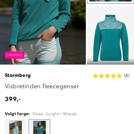
LAVPRIS
LAVPRIS
LAVPRIS
Stormberg
(4)
Visbretinden fleecegenser
399,-
Valgt farge:
Deep Jungle / Wasabi