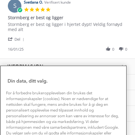
Kontakt oss
on
Svetlana O.
Verifisert kunde
Dyreetikk
S
10
Dette trenger du til barnehagen
5.0
Feb
Konkurransevinnere
star
1% til samfunnet
Stormberg er best og ligger
2025
rating
Gravidklær
Review
review
Stormberg er best og ligger i hjertet dypt! Veldig fornøyd
Kundeklubb
Inkludering
by
stating
med alt
Hvordan velge riktig turtøy?
Svetlana
Stormberg
Norgesferie 🇳🇴
Våre butikker
'
O.
er
Del
Materialer
Share
Vask og vedlikehold
on
best
Få turinspirasjon og tips her⛰
Bedrift, barnehage og SFO
Review
16/01/25
0
0
16
og
Personvern
by
Jan
ligger
EL-retur
Svetlana
Overnatte utendørs⛺
2025
Presse
O.
Samarbeide med oss?
INFORMASJON
Store størrelser
on
Storms turtips🐿️
16
Jobbe hos oss?
Jan
Turmat oppskrifter
Din data, ditt valg.
OM OSS
Leirskole 🥾
2025
Beredskap
For å forbedre brukeropplevelsen din brukes det
Barnehageansatt
TIPS OG RÅD
informasjonskapsler (cookies). Noen er nødvendige for at
nettsiden skal fungere, mens andre brukes for å gi deg en
Tips til hyttetur
personalisert opplevelse med tilpasset innhold og
AKTIVITETER
personalisering av annonser som kan være av interesse for deg,
både på hjemmesiden og via markedsføring. Vi deler
informasjonen med våre samarbeidspartnere, inkludert Google.
Du velger selv om du vil godta alle informasjonskapsler eller