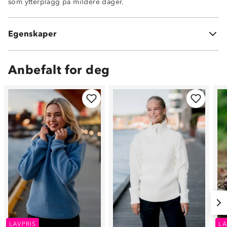
som ytterplagg på mildere dager.
100% polyester
Elastikk
Egenskaper
Høy hals med glidelåsåpning
Anbefalt for deg
LAVPRIS
LA