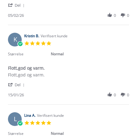
S.
deilig
'
on
genser.
Del
Share
5
Det
Review
05/02/26
0
0
Feb
myke
by
2026
Victoria
S.
on
Kristin B.
Verifisert kunde
K
5
5.0
Feb
star
2026
rating
Størrelse
Normal
Flott,god og varm.
Review
review
Flott,god og varm.
by
stating
'
Kristin
Flott,god
Del
Share
B.
og
Review
15/01/26
0
0
on
varm.
by
15
Kristin
Jan
B.
2026
on
Lina A.
Verifisert kunde
L
15
5.0
Jan
star
2026
rating
Størrelse
Normal