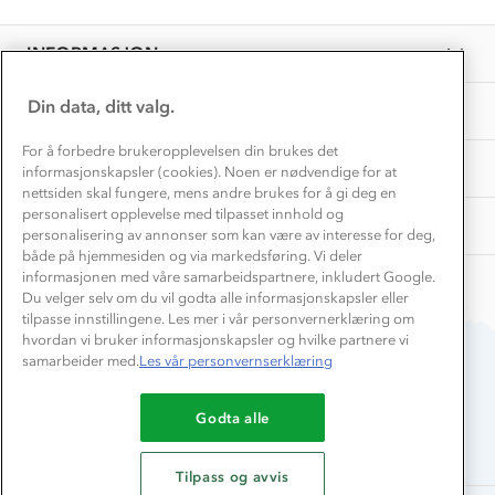
on
Personvern
EL-retur
7
Overnatte utendørs⛺
Presse
Jan
Samarbeide med oss?
INFORMASJON
2026
Store størrelser
Storms turtips🐿️
Jobbe hos oss?
Turmat oppskrifter
Din data, ditt valg.
OM OSS
Leirskole 🥾
Beredskap
For å forbedre brukeropplevelsen din brukes det
Barnehageansatt
TIPS OG RÅD
informasjonskapsler (cookies). Noen er nødvendige for at
nettsiden skal fungere, mens andre brukes for å gi deg en
Tips til hyttetur
personalisert opplevelse med tilpasset innhold og
AKTIVITETER
personalisering av annonser som kan være av interesse for deg,
både på hjemmesiden og via markedsføring. Vi deler
informasjonen med våre samarbeidspartnere, inkludert Google.
Du velger selv om du vil godta alle informasjonskapsler eller
tilpasse innstillingene. Les mer i vår personvernerklæring om
hvordan vi bruker informasjonskapsler og hvilke partnere vi
samarbeider med.
Les vår personvernserklæring
Du betaler enkelt med
Godta alle
Tilpass og avvis