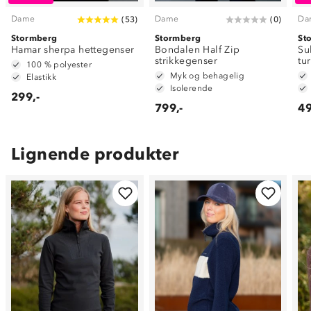
Dame
Dame
Da
(
53
)
(
0
)
Stormberg
Stormberg
St
Hamar sherpa hettegenser
Bondalen Half Zip
Su
strikkegenser
tu
100 % polyester
Myk og behagelig
Elastikk
Isolerende
299,-
799,-
49
Lignende produkter