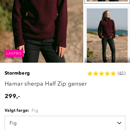
LAVPRIS
LAVPRIS
LAVPRIS
Stormberg
(61)
Hamar sherpa Half Zip genser
299,-
Valgt farge:
Fig
Fig