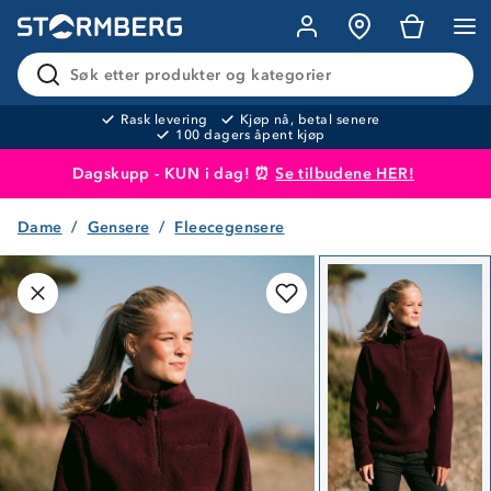
Søk etter produkter og kategorier
Rask levering
Kjøp nå, betal senere
100 dagers åpent kjøp
Dagskupp - KUN i dag! ⏰
Se tilbudene HER!
Dame
Gensere
Fleecegensere
Produktet er lagt i handlekurven
Til kassen