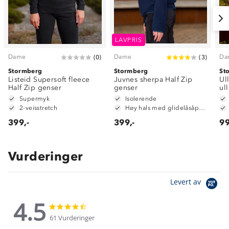
LAVPRIS
Dame
Dame
Da
(
0
)
(
3
)
Stormberg
Stormberg
St
Listeid Supersoft fleece
Juvnes sherpa Half Zip
Ul
Half Zip genser
genser
ul
Supermyk
Isolerende
2-veisstretch
Høy hals med glidelåsåpning
399,-
399,-
99
Vurderinger
Levert av
4.5
4.5
4.5
star
star
61 Vurderinger
rating
rating