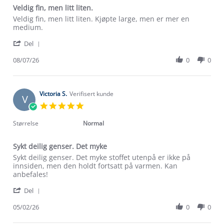
Veldig fin, men litt liten.
Review
review
Veldig fin, men litt liten. Kjøpte large, men er mer en
by
stating
medium.
Linda
Veldig
'
R.
fin,
Del
Share
on
men
Review
08/07/26
0
0
8
litt
by
Jul
liten.
Linda
2026
R.
on
Victoria S.
Verifisert kunde
V
8
5.0
Jul
star
2026
rating
Størrelse
Normal
Sykt deilig genser. Det myke
Review
review
Sykt deilig genser. Det myke stoffet utenpå er ikke på
by
stating
innsiden, men den holdt fortsatt på varmen. Kan
Victoria
Sykt
anbefales!
S.
deilig
'
on
genser.
Del
Share
5
Det
Review
05/02/26
0
0
Feb
myke
by
2026
Victoria