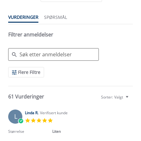
VURDERINGER
SPØRSMÅL
Filtrer anmeldelser
Search
Flere Filtre
Reviews
61 Vurderinger
Sorter:
Valgt
Linda R.
Verifisert kunde
L
5.0
star
rating
Størrelse
Liten