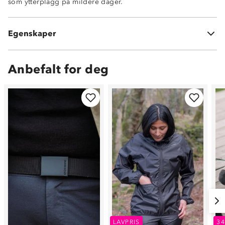
som ytterplagg på mildere dager.
100% polyester
Elastikk
Egenskaper
Høy hals med glidelåsåpning
Anbefalt for deg
LAVPRIS
3