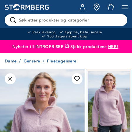
Søk etter produkter og kategorier
Rask levering
Kjøp nå, betal senere
100 dagers åpent kjøp
Nyheter til INTROPRISER 💥 Sjekk produktene
HER!
Dame
Gensere
Fleecegensere
Produktet er lagt i handlekurven
Til kassen