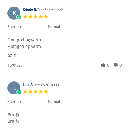
S.
on
Kristin B.
Verifisert kunde
K
5
5.0
Feb
star
2026
rating
Størrelse
Normal
Flott,god og varm.
Review
review
Flott,god og varm.
by
stating
'
Kristin
Flott,god
Del
Share
B.
og
Review
15/01/26
0
0
on
varm.
by
15
Kristin
Jan
B.
2026
on
Lina A.
Verifisert kunde
L
15
5.0
Jan
star
2026
rating
Størrelse
Normal
Bra 👍
Review
review
Bra 👍
by
stating