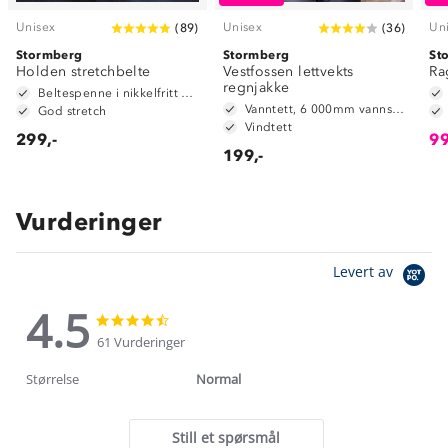
Unisex
Unisex
Un
(
89
)
(
36
)
Stormberg
Stormberg
St
Holden stretchbelte
Vestfossen lettvekts
Ra
regnjakke
Beltespenne i nikkelfritt metall
Vanntett, 6 000mm vannsøyle
God stretch
Vindtett
299,-
99
199,-
Vurderinger
Levert av
4.5
4.5
4.5
star
star
61 Vurderinger
rating
rating
Størrelse
Normal
Still et spørsmål