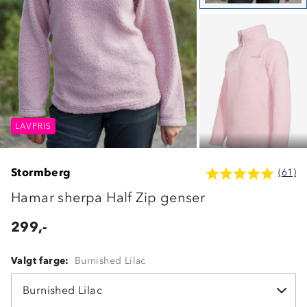
LAVPRIS
LAVPRIS
LAVPRIS
Stormberg
(61)
Hamar sherpa Half Zip genser
299,-
Valgt farge:
Burnished Lilac
Burnished Lilac