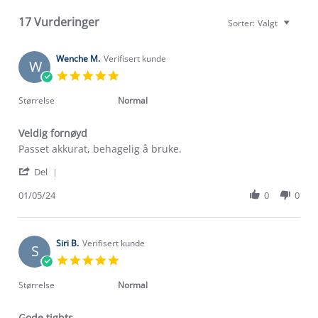
17 Vurderinger
Sorter:
Valgt
Wenche M.
Verifisert kunde
W
5.0
star
rating
Størrelse
Normal
Veldig fornøyd
Review
review
Passet akkurat, behagelig å bruke.
by
stating
'
Wenche
Veldig
Del
Share
M.
fornøyd
Review
01/05/24
0
0
on
by
1
Wenche
May
M.
2024
on
Siri B.
Verifisert kunde
S
1
5.0
May
star
2024
rating
Størrelse
Normal
Gode tights