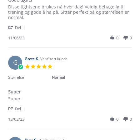
Review
review
Disse tightsene brukes nå hver dag! Veldig behagelig til
by
stating
trening og gode å ha på. Sitter perfekt på og størrelsen er
Siri
Gode
normal.
B.
tights
'
on
Del
Share
11
Review
11/06/23
0
0
Jun
by
2023
Siri
B.
on
Grete K.
Verifisert kunde
G
11
5.0
Jun
star
2023
rating
Størrelse
Normal
Super
Review
review
Super
by
stating
'
Grete
Super
Del
Share
K.
Review
13/03/23
0
0
on
by
13
Grete
Mar
K.
2023