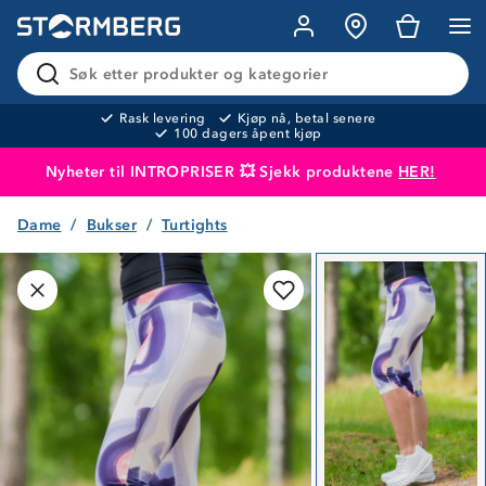
Søk etter produkter og kategorier
Rask levering
Kjøp nå, betal senere
100 dagers åpent kjøp
Nyheter til INTROPRISER 💥 Sjekk produktene
HER!
Dame
Bukser
Turtights
Produktet er lagt i handlekurven
Til kassen