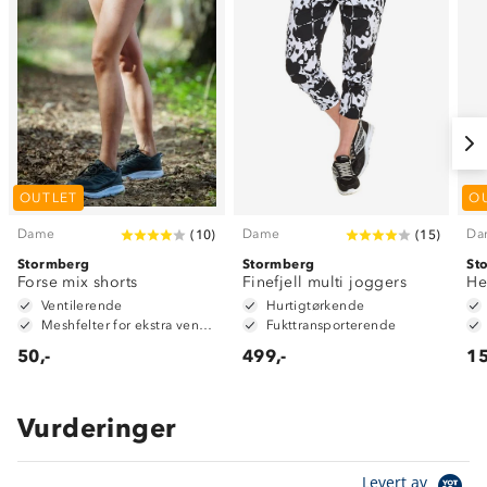
OUTLET
O
Dame
Dame
Da
(
10
)
(
15
)
Stormberg
Stormberg
St
Forse mix shorts
Finefjell multi joggers
He
Ventilerende
Hurtigtørkende
Meshfelter for ekstra ventilasjon
Fukttransporterende
50,-
499,-
15
Vurderinger
Levert av