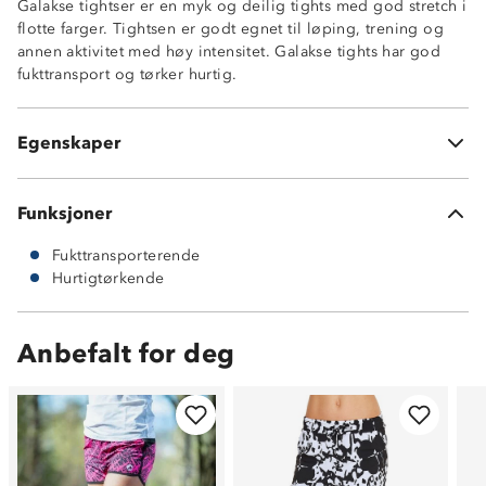
Galakse tightser er en myk og deilig tights med god stretch i
flotte farger. Tightsen er godt egnet til løping, trening og
annen aktivitet med høy intensitet. Galakse tights har god
fukttransport og tørker hurtig.
Fukttransporterende og hurtigtørkende
Nøkkellomme med glidelås bak i linning
88% polyester, 12% spandex
Egenskaper
Active PolyStretch 270
Funksjoner
Fukttransporterende
Hurtigtørkende
Anbefalt for deg