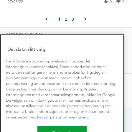
Review
Hvordan velge riktig turtøy?
27/08/22
0
0
on
Norgesferie 🇳🇴
Våre butikker
by
27
Materialer
Gro
Aug
Vask og vedlikehold
A.
Få turinspirasjon og tips her⛰
2022
Bedrift, barnehage og SFO
1
2
3
on
Personvern
EL-retur
27
Overnatte utendørs⛺
Presse
Aug
Samarbeide med oss?
INFORMASJON
2022
Store størrelser
Storms turtips🐿️
Jobbe hos oss?
Turmat oppskrifter
Din data, ditt valg.
OM OSS
Leirskole 🥾
Beredskap
For å forbedre brukeropplevelsen din brukes det
Barnehageansatt
TIPS OG RÅD
informasjonskapsler (cookies). Noen er nødvendige for at
nettsiden skal fungere, mens andre brukes for å gi deg en
Tips til hyttetur
personalisert opplevelse med tilpasset innhold og
AKTIVITETER
personalisering av annonser som kan være av interesse for deg,
både på hjemmesiden og via markedsføring. Vi deler
informasjonen med våre samarbeidspartnere, inkludert Google.
Du velger selv om du vil godta alle informasjonskapsler eller
tilpasse innstillingene. Les mer i vår personvernerklæring om
hvordan vi bruker informasjonskapsler og hvilke partnere vi
samarbeider med.
Les vår personvernserklæring
Du betaler enkelt med