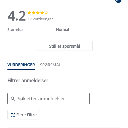
4.2
4.2
4.2
star
star
17 Vurderinger
rating
rating
Størrelse
Normal
Still et spørsmål
VURDERINGER
SPØRSMÅL
Filtrer anmeldelser
Search
Flere Filtre
Reviews