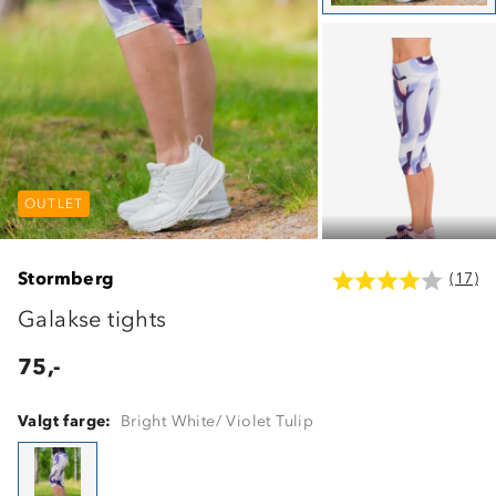
OUTLET
OUTLET
OUTLET
Stormberg
(17)
Galakse tights
75,-
Valgt farge:
Bright White/ Violet Tulip