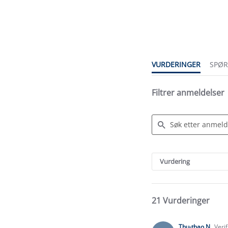
4.5
star
rating
VURDERINGER
SPØ
Filtrer anmeldelser
Search
Reviews
Vurdering
21 Vurderinger
Thu-thao N.
Veri