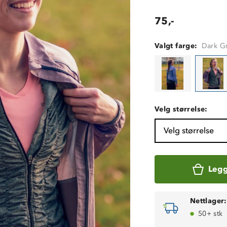
75,-
Valgt farge:
Dark G
Velg størrelse:
Velg størrelse
Legg
Nettlager:
50+ stk