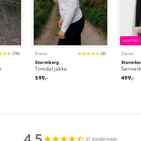
LAVPRIS
Dame
Dame
(
10
)
(
2
)
Stormberg
Stormbe
e
Tinndal jakke
Sørmark
599,-
499,-
4.5
4.5
21 Vurderinger