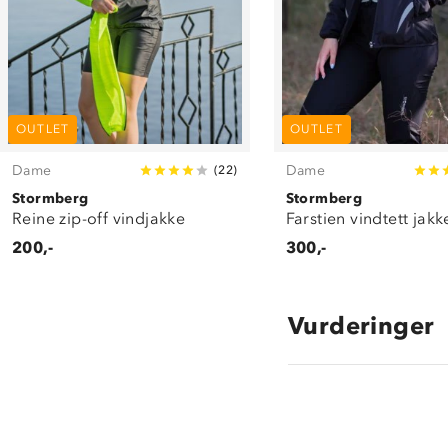
OUTLET
OUTLET
Dame
Dame
(
22
)
Stormberg
Stormberg
Reine zip-off vindjakke
Farstien vindtett jakk
200,-
300,-
Vurderinger