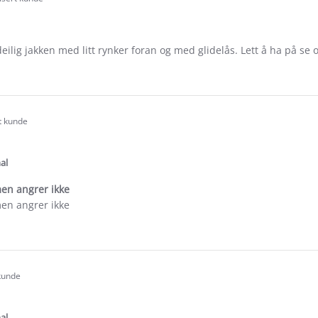
.0
tar
ating
eilig jakken med litt rynker foran og med glidelås. Lett å ha på se og
e
ew
rt kunde
.0
tar
ating
al
men angrer ikke
men angrer ikke
e
ew
 kunde
.0
tar
ating
al