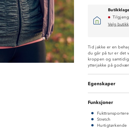
Butikklage
Tilgjeng
Velg butikk
Tid jakke er en behag
du går på tur er det v
kroppen og samtidig 
ytterjakke på godvæ
Fukttransporter
Hurtigtørkende
Egenskaper
92% polyester 
Funksjoner
Fukttransporter
Stretch
Hurtigtørkende