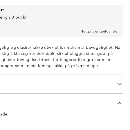
r:
elig i 0 butikk
Nettpris er gjeldende.
elig og elastisk jakke utviklet for maksimal bevegelighet. Når
iktig å kle seg komfortabelt, slik at plagget sitter godt på
gir stor bevegelsesfrihet. Tid fungerer like godt som en
rsdager som en mellomlagsjakke på gråværsdager.
ende
og 8 % spandex
ende