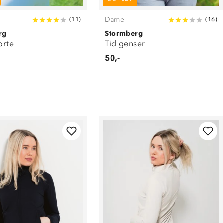
Dame
(
11
)
(
16
)
rg
Stormberg
orte
Tid genser
50,-