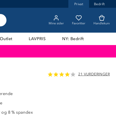
Privat
Bedrift
Mine sider
Favoritter
Handlekurv
Outlet
LAVPRIS
NY: Bedrift
21 VURDERINGER
OUTLET
erende
de
r og 8 % spandex