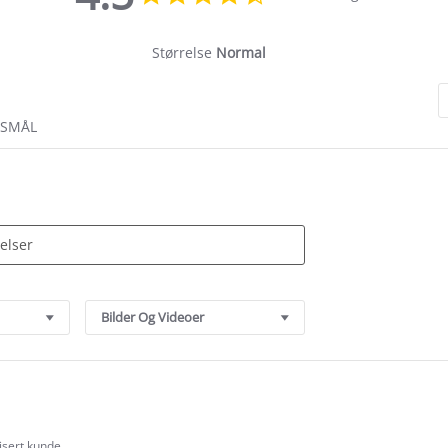
star
rating
Størrelse
Normal
RSMÅL
Bilder Og Videoer
fisert kunde