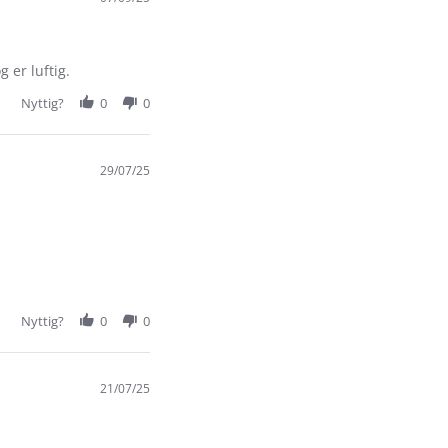
 er luftig.
Nyttig?
0
0
29/07/25
Nyttig?
0
0
21/07/25