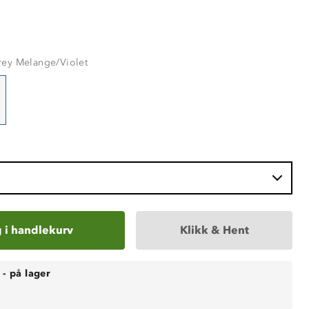
rey Melange/Violet
 i handlekurv
Klikk & Hent
-
på lager