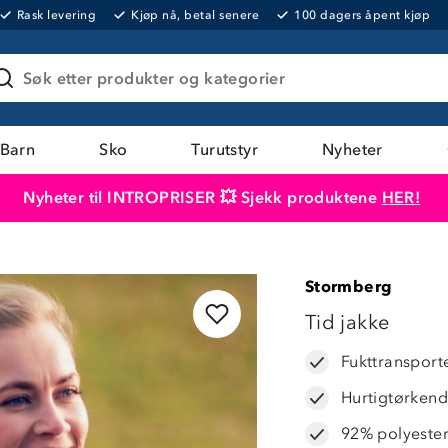
Rask levering
Kjøp nå, betal senere
100 dagers åpent kjøp
Søk etter produkter og kategorier
Barn
Sko
Turutstyr
Nyheter
Nyheter til INTROPRISER 💥 Sjekk produktene
HER!
Produktet er lagt i handlekurven
Til kassen
Stormberg
OUTLET
Tid jakke
Fukttransport
Hurtigtørken
92% polyeste