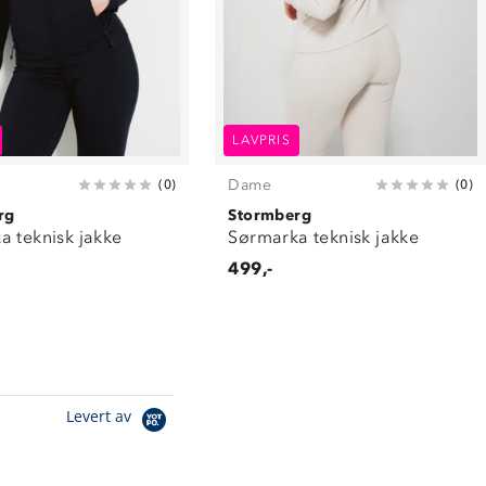
LAVPRIS
Dame
(
0
)
(
0
)
rg
Stormberg
a teknisk jakke
Sørmarka teknisk jakke
499,-
Levert av