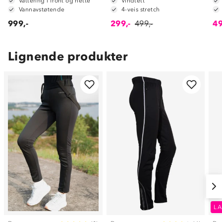
Vattering i front og hette
Vindtett
Vannavstøtende
4-veis stretch
999,-
299,-
499,-
49
Lignende produkter
LA