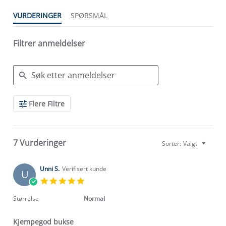
VURDERINGER
SPØRSMÅL
Filtrer anmeldelser
Search
Flere Filtre
Reviews
7 Vurderinger
Sorter:
Valgt
Unni S.
Verifisert kunde
U
5.0
star
rating
Størrelse
Normal
Kjempegod bukse