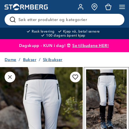
Søk etter produkter og kategorier
Rask levering
Kjøp nå, betal senere
100 dagers åpent kjøp
Dagskupp - KUN i dag! ⏰
Se tilbudene HER!
Dame
Bukser
Skibukser
Produktet er lagt i handlekurven
Til kassen