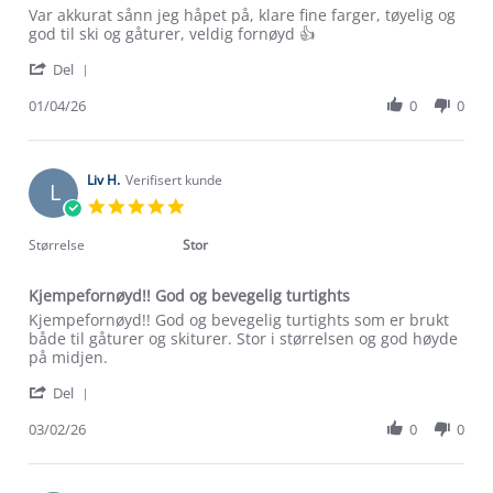
Review
review
Var akkurat sånn jeg håpet på, klare fine farger, tøyelig og
by
stating
god til ski og gåturer, veldig fornøyd 👍
Unni
Kjempegod
'
S.
bukse
Del
Share
on
Review
01/04/26
0
0
1
by
Apr
Unni
2026
S.
on
Liv H.
Verifisert kunde
L
1
5.0
Apr
star
2026
rating
Størrelse
Stor
Kjempefornøyd!! God og bevegelig turtights
Review
review
Kjempefornøyd!! God og bevegelig turtights som er brukt
by
stating
både til gåturer og skiturer. Stor i størrelsen og god høyde
Liv
Kjempefornøyd!!
på midjen.
H.
God
'
on
og
Del
Share
3
bevegelig
Review
03/02/26
0
0
Feb
turtights
by
2026
Liv
H.