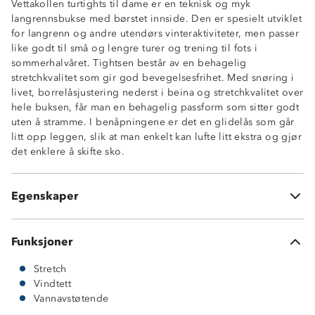
Vettakollen turtights til dame er en teknisk og myk
langrennsbukse med børstet innside. Den er spesielt utviklet
for langrenn og andre utendørs vinteraktiviteter, men passer
like godt til små og lengre turer og trening til fots i
sommerhalvåret. Tightsen består av en behagelig
stretchkvalitet som gir god bevegelsesfrihet. Med snøring i
Stretch
livet, borrelåsjustering nederst i beina og stretchkvalitet over
Lett vannavstøtende
hele buksen, får man en behagelig passform som sitter godt
Vindtett
uten å stramme. I benåpningene er det en glidelås som går
Børstet innside
litt opp leggen, slik at man enkelt kan lufte litt ekstra og gjør
To glidelåslommer
det enklere å skifte sko.
Snøring på innsiden av livet
Elastikk i linningen
Glidelåsåpning på leggene
Egenskaper
Stretchkvalitet på baksiden, 86% polyester, 14% elastan
Funksjoner
Stretch
Vindtett
Vannavstøtende