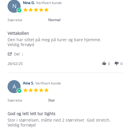
on
Nina G.
Verifisert kunde
N
3
5.0
Feb
star
2026
rating
Størrelse
Normal
Vettakollen
Review
review
Den har sittet på meg på turer og bare hjemme.
by
stating
Veldig firnøyd
Nina
Vettakollen
'
G.
Del
Share
on
Review
28/02/25
0
0
28
by
Feb
Nina
2025
G.
on
Aina S.
Verifisert kunde
A
28
5.0
Feb
star
2025
rating
Størrelse
Stor
God og lett lett tur tights
Review
review
Stor i størrelsen, måtte ned 2 størrelser. God stretch.
by
stating
Veldig fornøyd
Aina
God