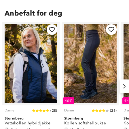
Anbefalt for deg
40%
4
Dame
Dame
Da
(
28
)
(
26
)
Stormberg
Stormberg
St
Vettakollen hybridjakke
Kollen softshellbukse
Ko