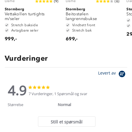
Dame
Dame
Da
(
9
)
(
6
)
Stormberg
Stormberg
St
Vettakollen turtights
Beitostølen
St
m/seler
langrennsbukse
Stretch bakside
Vindtett front
Avtagbare seler
Stretch bak
29
999,-
699,-
Vurderinger
Levert av
4.9
4.9
4.9
star
star
7 Vurderinger, 1 Spørsmål og svar
rating
rating
Størrelse
Normal
Still et spørsmål