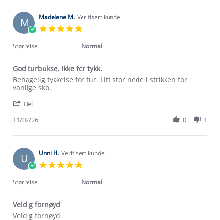
Madelene M.
Verifisert kunde
M
5.0
star
rating
Størrelse
Normal
God turbukse, ikke for tykk.
Review
review
Behagelig tykkelse for tur. Litt stor nede i strikken for
by
stating
vanlige sko.
Madelene
God
'
M.
turbukse,
Del
Share
on
ikke
Review
11/02/26
0
1
11
for
by
Feb
tykk.
Madelene
2026
M.
on
Unni H.
Verifisert kunde
U
11
5.0
Feb
star
2026
rating
Størrelse
Normal
Veldig fornøyd
Review
review
Veldig fornøyd