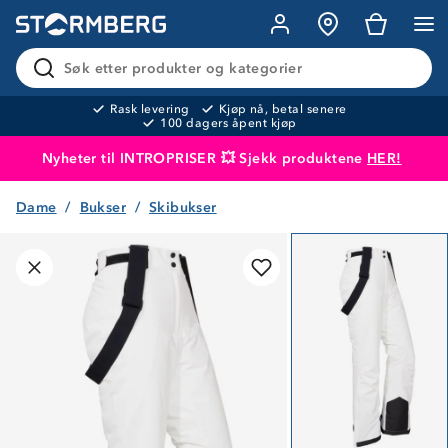
Søk etter produkter og kategorier
Rask levering
Kjøp nå, betal senere
100 dagers åpent kjøp
Nyheter til INTROPRISER 💥 Sjekk produktene
HER!
Dame
Bukser
Skibukser
Produktet er lagt i handlekurven
Til kassen