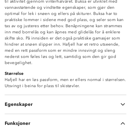
til aktivitet gjennom vinterhalvåret. Buksa er utviklet med
vannavstøtende og vindtette egenskaper, som gjør den
optimal for lek i snøen og ellers på skiturer. Buksa har to
praktiske lommer i sidene med god plass, og seler som kan
tas av og justeres etter behov. Benåpningene kan strammes
Toppmodell til vinter og alpint
inn med borrelås og kan åpnes med glidelås for å enklere
Kraftig vannavstøtende (6 000mm vannsøyle)
skifte sko. På innsiden er det også praktiske gamasjer som
Fukttransporterende (4 000 g/m2/24t)
hindrer at snøen slipper inn. Hafjell har et retro utseende,
Vindtett
med en rett passform som er mindre innsvingt og sleng
Isolerende
nederst som føles løs og lett, samtidig som den gir god
YKK-glidelåser
bevegelighet.
Avtagbare, regulerbare seler
Størrelse
To sidelommer med glidelås
Hafjell har en løs passform, men er ellers normal i størrelsen.
To trykknapper i front med borrelås
Utsvingt i beina for plass til skistøvler.
Forsterkninger på innsiden av beina
Innvendige gamasjer
Borrelåsstramming nederst i beina
Egenskaper
Glidelåsåpning nederst i beina for skoskift
Funksjoner