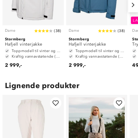
LA
Dame
Dame
Da
(
38
)
(
38
)
Stormberg
Stormberg
St
Hafjell vinterjakke
Hafjell vinterjakke
Tr
Toppmodell til vinter og alpint
Toppmodell til vinter og alpint
Kraftig vannavstøtende (6 000mm vannsøyle)
Kraftig vannavstøtende (6 000mm vannsøyle)
2 999,-
2 999,-
49
Lignende produkter