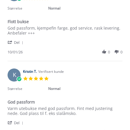
Jan
star
2026
rating
Størrelse
Normal
Flott bukse
Review
review
God passform, kjempefin farge, god service, rask levering.
by
stating
Anbefaler +++
Tanja
Flott
'
B.
bukse
Del
Share
on
Review
10/01/26
0
0
10
by
Jan
Om Stormberg
Tanja
2026
B.
Verdigrunnlag
on
Kristin T.
Verifisert kunde
K
10
5.0
Jan
Klima og miljø
star
Trelagsprinsippet barn
2026
rating
Størrelse
Normal
Kundeservice
Etisk handel
Alt du trenger til Norgesferien
God passform
Kontakt oss
Dyreetikk
Review
review
Varm utebukse med god passform. Fint med justering
Dette trenger du til barnehagen
by
stating
nede. God plass til f. eks slalåmsko.
Konkurransevinnere
1% til samfunnet
Kristin
God
Gravidklær
'
T.
passform
Del
Kundeklubb
Share
on
Inkludering