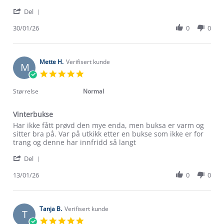
by
stating
'
Unni
Veldig
Del
Share
H.
fornøyd
Review
30/01/26
0
0
on
by
30
Unni
Jan
H.
2026
on
Mette H.
Verifisert kunde
M
30
5.0
Jan
star
2026
rating
Størrelse
Normal
Vinterbukse
Review
review
Har ikke fått prøvd den mye enda, men buksa er varm og
by
stating
sitter bra på. Var på utkikk etter en bukse som ikke er for
Mette
Vinterbukse
trang og denne har innfridd så langt
H.
'
on
Del
Share
13
Review
13/01/26
0
0
Jan
by
2026
Mette
H.
on
Tanja B.
Verifisert kunde
T
13
5.0