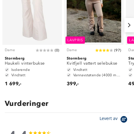
LAVPRIS
LA
Dame
Dame
Da
(
0
)
(
97
)
Stormberg
Stormberg
St
Haukeli vinterbukse
Kvitfjell vattert selebukse
Tr
Isolerende
Vindtett
Vindtett
Vannavstøtende (4000 mm vannsøyle)
1 699,-
399,-
49
Vurderinger
Levert av
4.4
4.4