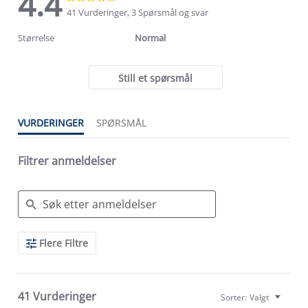
4.4
star
star
41 Vurderinger, 3 Spørsmål og svar
rating
rating
Størrelse
Normal
Still et spørsmål
VURDERINGER
SPØRSMÅL
Filtrer anmeldelser
Search
Flere Filtre
Reviews
41 Vurderinger
Sorter:
Valgt