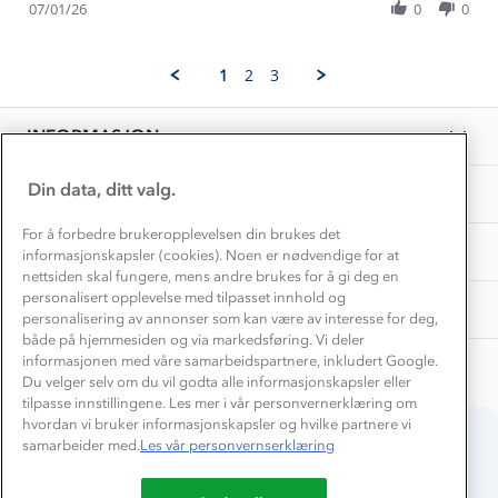
Review
Hvordan velge riktig turtøy?
07/01/26
0
0
7
Norgesferie 🇳🇴
Våre butikker
by
Jan
Materialer
Kristin
2026
Vask og vedlikehold
T.
Få turinspirasjon og tips her⛰
Bedrift, barnehage og SFO
1
2
3
on
Personvern
EL-retur
7
Overnatte utendørs⛺
Presse
Jan
Samarbeide med oss?
INFORMASJON
2026
Store størrelser
Storms turtips🐿️
Jobbe hos oss?
Turmat oppskrifter
Din data, ditt valg.
OM OSS
Leirskole 🥾
Beredskap
For å forbedre brukeropplevelsen din brukes det
Barnehageansatt
TIPS OG RÅD
informasjonskapsler (cookies). Noen er nødvendige for at
nettsiden skal fungere, mens andre brukes for å gi deg en
Tips til hyttetur
personalisert opplevelse med tilpasset innhold og
AKTIVITETER
personalisering av annonser som kan være av interesse for deg,
både på hjemmesiden og via markedsføring. Vi deler
informasjonen med våre samarbeidspartnere, inkludert Google.
Du velger selv om du vil godta alle informasjonskapsler eller
tilpasse innstillingene. Les mer i vår personvernerklæring om
hvordan vi bruker informasjonskapsler og hvilke partnere vi
samarbeider med.
Les vår personvernserklæring
Du betaler enkelt med