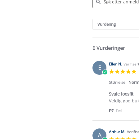
Search
Reviews
Vurdering
6 Vurderinger
Ellen N.
Verifiser
E
5
s
r
Størrelse
Norm
Svale loosfit
Review
review
Veldig god bu
by
stating
'
Ellen
Svale
Del
Shar
N.
loosfit
Revi
on
by
25
Ellen
Jun
Arthur M.
Verifis
A
N.
2026
5