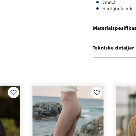
Stretch
Hurtigtørkende
78 % polyester
Materialspesifika
22 % elastan
Tekniske detaljer
Vekt:
250 gram i st