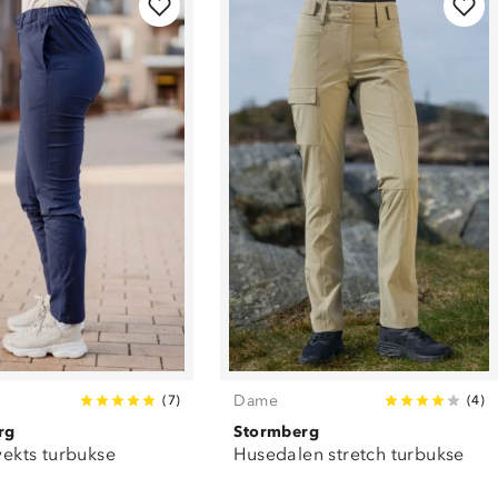
Dame
(
7
)
(
4
)
rg
Stormberg
tvekts turbukse
Husedalen stretch turbukse