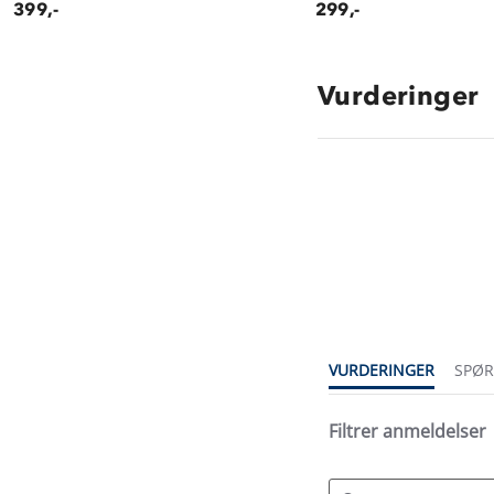
399,-
299,-
Vurderinger
4.8
star
rating
VURDERINGER
SPØ
Filtrer anmeldelser