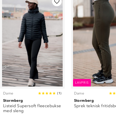
LAVPRIS
Dame
Dame
(
1
)
Stormberg
Stormberg
Listeid Supersoft fleecebukse
Sprek teknisk fritids
med sleng