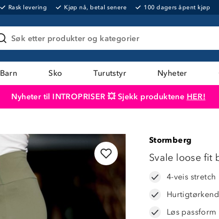
Rask levering
Kjøp nå, betal senere
100 dagers åpent kjøp
Søk etter produkter og kategorier
Barn
Sko
Turutstyr
Nyheter
Nyheter til INTROPRISER 💥 Sjekk produktene
HER!
Produktet er lagt i handlekurven
Til kassen
Stormberg
LAVPRIS
Svale loose fit
4-veis stretch
Hurtigtørken
Løs passform