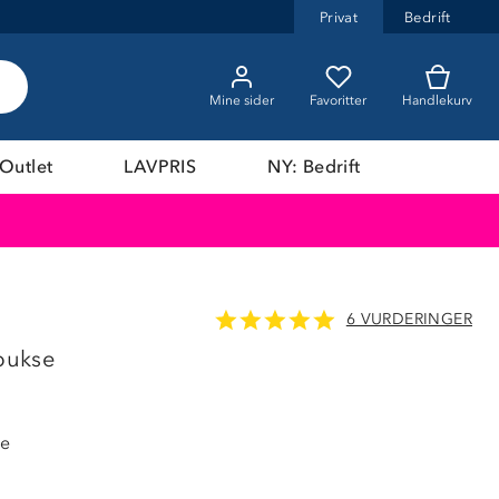
Privat
Bedrift
Mine sider
Favoritter
Handlekurv
Outlet
LAVPRIS
NY: Bedrift
6 VURDERINGER
LAVPRIS
 bukse
de