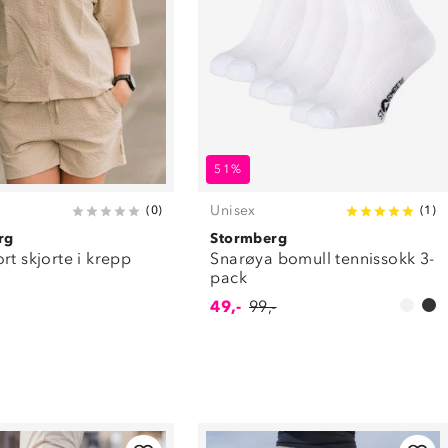
51%
Unisex
(
0
)
(
1
)
rg
Stormberg
rt skjorte i krepp
Snarøya bomull tennissokk 3-
pack
49,-
99,-