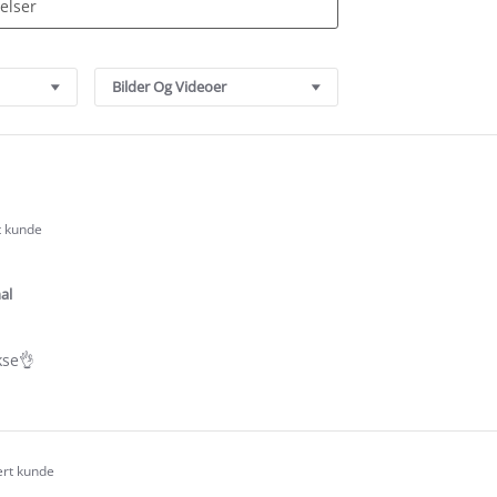
Bilder Og Videoer
t kunde
.0
tar
ating
al
kse👌
e
ew
ert kunde
.0