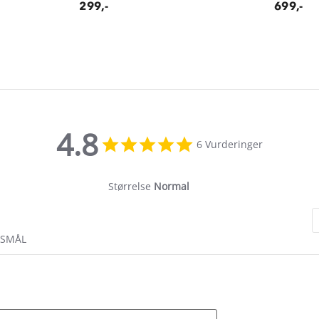
299,-
699,-
4.8
4.8
6 Vurderinger
star
rating
Størrelse
Normal
RSMÅL