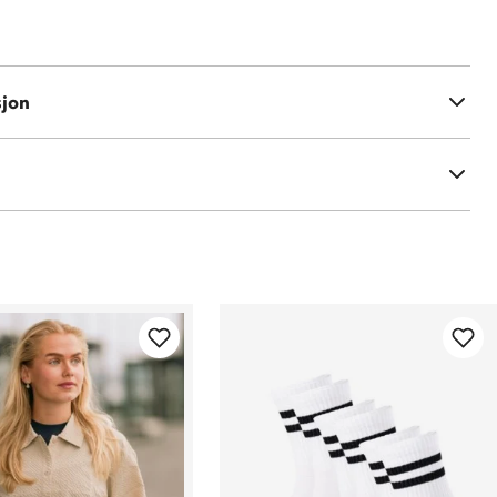
sjon
r S