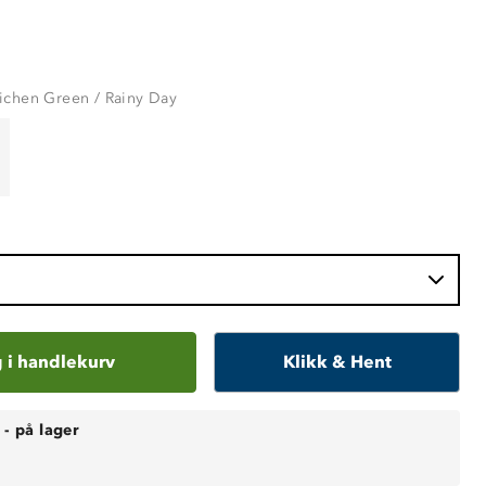
ichen Green / Rainy Day
 i handlekurv
Klikk & Hent
-
på lager