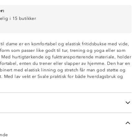
r:
elig i 15 butikker
 til dame er en komfortabel og elastisk fritidsbukse med vide,
form som passer like godt til tur, trening og yoga eller som
Med hurtigtørkende og fukttransporterende materiale, holder
ortabel, enten du trener eller slapper av hjemme. Den har en
inert med elastisk linning og stretch får man god støtte og
. Med lav vekt er Svale praktisk for både hverdagsbruk og
ende
stramming
ende