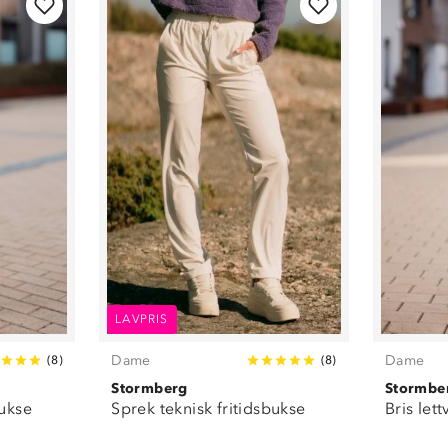
LAVPRIS
Dame
Dame
(
8
)
(
8
)
Stormberg
Stormbe
bukse
Sprek teknisk fritidsbukse
Bris let