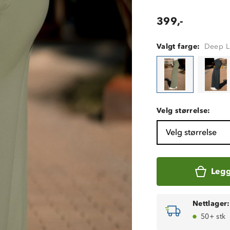
399,-
Valgt farge:
Deep L
Velg størrelse:
Velg størrelse
Legg
Nettlager:
50+ stk