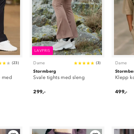
LAVPRIS
Dame
Dame
(
23
)
(
3
)
Stormberg
Stormbe
se med
Svale tights med sleng
Klepp ko
299,-
499,-