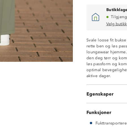
Butikklage
Tilgjeng
Velg butikk
Svale loose fit bukse
rette ben og løs pass
4-veis stretch
loungewear hjemme. 
Hurtigtørkende
den deg tørr og komf
Løs passform
løs passform og komb
Wide leg
optimal bevegelighet
Fukttransporter
aktive dager.
2 sidelommer
Høyt liv
Elastisk linning
Egenskaper
Rette ben uten 
Funksjoner
Fukttransporter