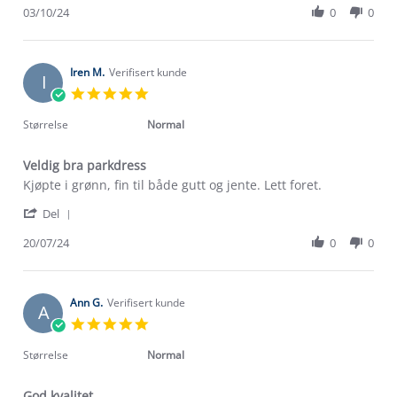
Review
03/10/24
0
0
on
by
3
Dorota
Oct
J.
2024
on
Iren M.
Verifisert kunde
I
3
5.0
Oct
star
2024
rating
Størrelse
Normal
Veldig bra parkdress
Review
review
Kjøpte i grønn, fin til både gutt og jente. Lett foret.
by
stating
'
Iren
Veldig
Del
Share
M.
bra
Review
20/07/24
0
0
on
parkdress
by
20
Iren
Jul
M.
2024
on
Ann G.
Verifisert kunde
A
20
5.0
Jul
star
2024
rating
Størrelse
Normal
God kvalitet