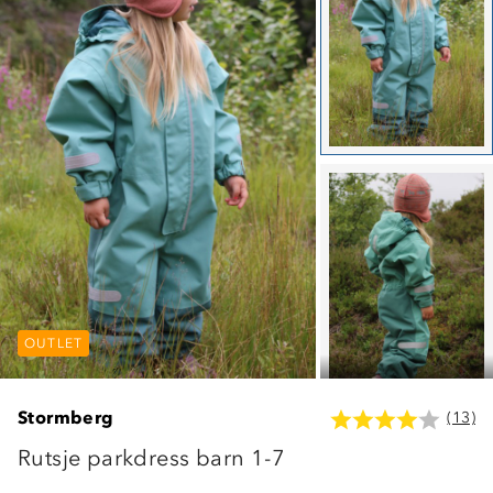
OUTLET
OUTLET
OUTLET
Stormberg
(13)
Rutsje parkdress barn 1-7