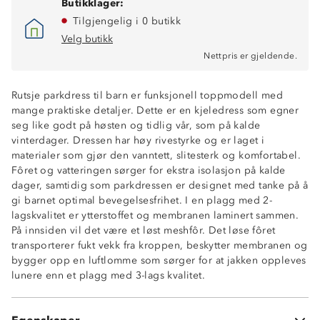
Butikklager:
Tilgjengelig i 0 butikk
Velg butikk
Nettpris er gjeldende.
Toppmodell til høst, vinter og vår
Vindtett
Rutsje parkdress til barn er funksjonell toppmodell med
Vanntett, 20 000 mm hovedstoff
mange praktiske detaljer. Dette er en kjeledress som egner
Fukttransporterende, 8000 g/m2/ 24t
seg like godt på høsten og tidlig vår, som på kalde
Tapede sømmer
vinterdager. Dressen har høy rivestyrke og er laget i
Fôret med 80g polyestervattering
materialer som gjør den vanntett, slitesterk og komfortabel.
Stormklaff foran glidelås
Fôret og vatteringen sørger for ekstra isolasjon på kalde
Refleksdetaljer
dager, samtidig som parkdressen er designet med tanke på å
Avtakbare fotstropper
gi barnet optimal bevegelsesfrihet. I en plagg med 2-
Avtakbar hette
lagskvalitet er ytterstoffet og membranen laminert sammen.
Innvendig strikkjustering i livet
På innsiden vil det være et løst meshfôr. Det løse fôret
Innerlomme ved glidelås
transporterer fukt vekk fra kroppen, beskytter membranen og
Forsterkningsfelter: 15 000 mm vannsøyle, 12 000
bygger opp en luftlomme som sørger for at jakken oppleves
g/m2/24t fukttransport
lunere enn et plagg med 3-lags kvalitet.
PolyPower 500™
100% nylon
ProreTex 15-8 membran