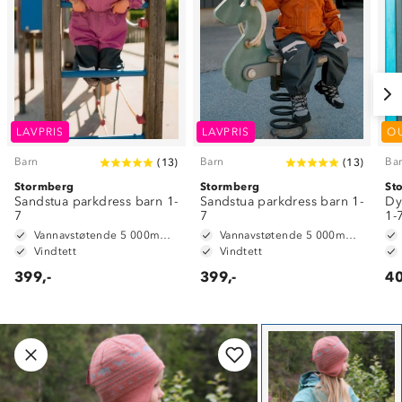
LAVPRIS
LAVPRIS
O
Barn
Barn
Ba
(
13
)
(
13
)
Stormberg
Stormberg
St
Sandstua parkdress barn 1-
Sandstua parkdress barn 1-
Dy
7
7
1-
Vannavstøtende 5 000mm vannsøyle
Vannavstøtende 5 000mm vannsøyle
Vindtett
Vindtett
399,-
399,-
40