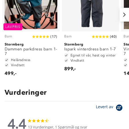
LAVPRIS
Barn
Barn
Ba
(
17
)
(
40
)
Stormberg
Stormberg
St
Dammen parkdress barn 1-
Ispark vinterdress barn 1-7
Vi
7
7
Egnet til vår, høst og vinter
Helårsdress
Vindtett
Vindtett
899,-
499,-
14
Vurderinger
Levert av
4.4
4.4
4.4
star
star
13 Vurderinger, 1 Spørsmål og svar