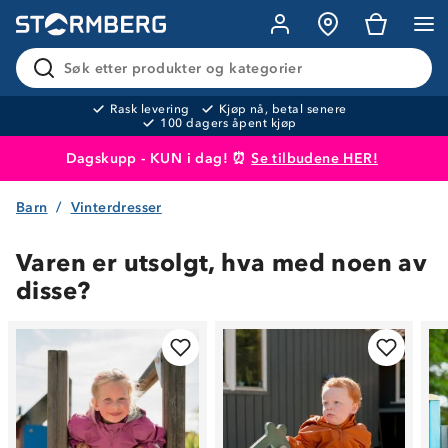
Søk etter produkter og kategorier
Rask levering
Kjøp nå, betal senere
100 dagers åpent kjøp
Dagskupp - KUN i dag! ⏰
Se tilbudene HER!
Barn
Vinterdresser
Produktet er lagt i handlekurven
Til kassen
Varen er utsolgt, hva med noen av
disse?