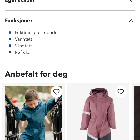
Egenskaper
2-lagskvalitet
Funksjoner
Fukttransporterende
Vanntett
Vindtett
Refleks
Anbefalt for deg