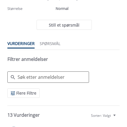
rating
rating
Størrelse
Normal
Still et spørsmål
VURDERINGER
SPØRSMÅL
Filtrer anmeldelser
Search
Flere Filtre
Reviews
13 Vurderinger
Sorter:
Valgt