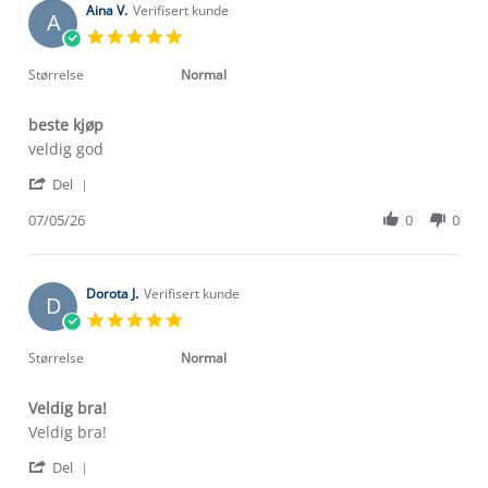
Aina V.
Verifisert kunde
A
5.0
star
rating
Størrelse
Normal
beste kjøp
Review
review
veldig god
by
stating
'
Aina
beste
Del
Share
V.
kjøp
Review
07/05/26
0
0
on
by
7
Aina
May
V.
2026
on
Dorota J.
Verifisert kunde
D
7
5.0
May
star
2026
rating
Størrelse
Normal
Veldig bra!
Review
review
Veldig bra!
by
stating
'
Dorota
Veldig
Del
Share
J.
bra!