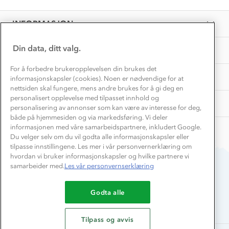
EL-retur
28
Overnatte utendørs⛺
Presse
Dec
Samarbeide med oss?
INFORMASJON
2023
Store størrelser
Storms turtips🐿️
Jobbe hos oss?
Turmat oppskrifter
Din data, ditt valg.
OM OSS
Leirskole 🥾
Beredskap
For å forbedre brukeropplevelsen din brukes det
Barnehageansatt
TIPS OG RÅD
informasjonskapsler (cookies). Noen er nødvendige for at
nettsiden skal fungere, mens andre brukes for å gi deg en
Tips til hyttetur
personalisert opplevelse med tilpasset innhold og
AKTIVITETER
personalisering av annonser som kan være av interesse for deg,
både på hjemmesiden og via markedsføring. Vi deler
informasjonen med våre samarbeidspartnere, inkludert Google.
Du velger selv om du vil godta alle informasjonskapsler eller
tilpasse innstillingene. Les mer i vår personvernerklæring om
hvordan vi bruker informasjonskapsler og hvilke partnere vi
samarbeider med.
Les vår personvernserklæring
Du betaler enkelt med
Godta alle
Tilpass og avvis