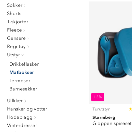
Sokker
Shorts
T-skjorter
Fleece
Gensere
Regntøy
Utstyr
Drikkeflasker
Matbokser
Termoser
Barnesekker
15%
Ullklær
Hansker og votter
Turutstyr
Hodeplagg
Stormberg
Gloppen spisesett
Vinterdresser