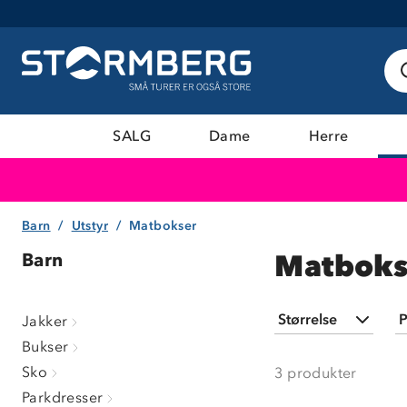
SALG
Dame
Herre
Barn
Utstyr
Matbokser
Matboks
Barn
Størrelse
P
Jakker
Bukser
One Size
(
3
)
Sko
3
produkter
Parkdresser