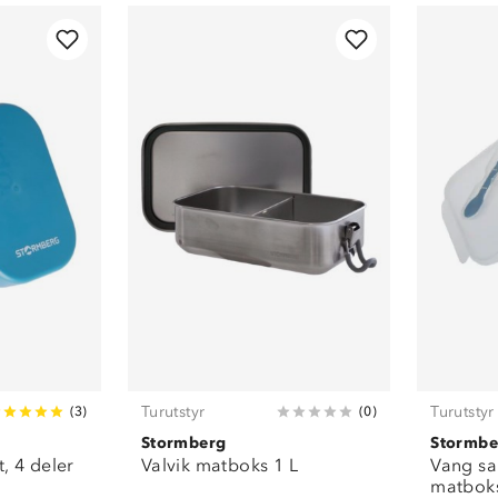
Turutstyr
Turutstyr
(
3
)
(
0
)
Stormberg
Stormbe
, 4 deler
Valvik matboks 1 L
Vang s
matboks