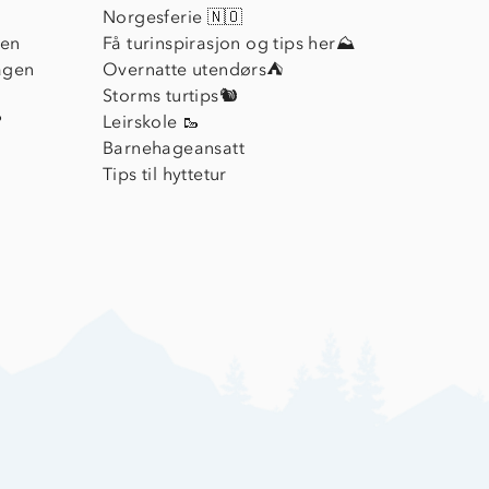
Norgesferie 🇳🇴
ien
Få turinspirasjon og tips her⛰
agen
Overnatte utendørs⛺
Storms turtips🐿️
?
Leirskole 🥾
Barnehageansatt
Tips til hyttetur