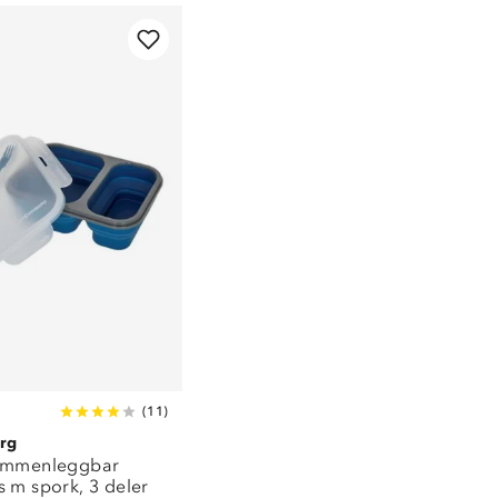
(
11
)
rg
ammenleggbar
 m spork, 3 deler