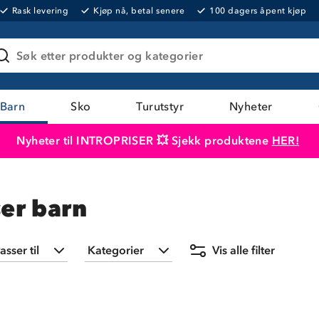
Rask levering
Kjøp nå, betal senere
100 dagers åpent kjøp
Søk etter produkter og kategorier
Barn
Sko
Turutstyr
Nyheter
Nyheter til INTROPRISER 💥 Sjekk produktene
HER!
Produktet er lagt i handlekurven
Til kassen
er barn
asser til
Kategorier
Vis alle filter
Turutstyr
(
3
)
Turkjøkken
(
3
)
Utstyr
(
3
)