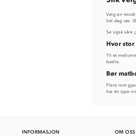
Velg en mindre
hel dag ute. S
Se også våre
d
Hvor stor
Til et mellomm
bedre.
Bør matbo
Flere rom gjør
har én type ni
INFORMASJON
OM OSS