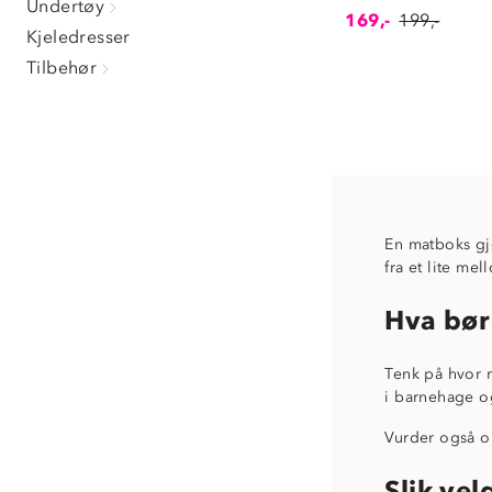
Undertøy
169,-
199,-
Kjeledresser
Tilbehør
En matboks gjø
fra et lite me
Hva bør
Tenk på hvor 
i barnehage o
Vurder også om
Slik vel