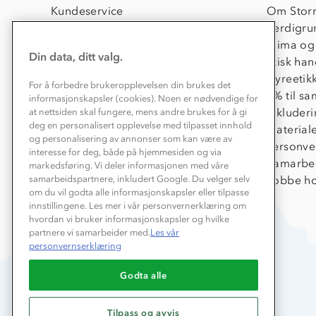
Kundeservice
Om Stor
Kontakt oss
Verdigru
Konkurransevinnere
Klima og
Din data, ditt valg.
Kundeklubb
Etisk han
Våre butikker
Dyreetik
For å forbedre brukeropplevelsen din brukes det
Bedrift, barnehage og SFO
1% til s
informasjonskapsler (cookies). Noen er nødvendige for
Presse
Inkluder
at nettsiden skal fungere, mens andre brukes for å gi
deg en personalisert opplevelse med tilpasset innhold
Material
og personalisering av annonser som kan være av
Personve
interesse for deg, både på hjemmesiden og via
Samarbe
markedsføring. Vi deler informasjonen med våre
Jobbe ho
samarbeidspartnere, inkludert Google. Du velger selv
om du vil godta alle informasjonskapsler eller tilpasse
innstillingene. Les mer i vår personvernerklæring om
hvordan vi bruker informasjonskapsler og hvilke
partnere vi samarbeider med.
Les vår
personvernserklæring
Godta alle
Tilpass og avvis