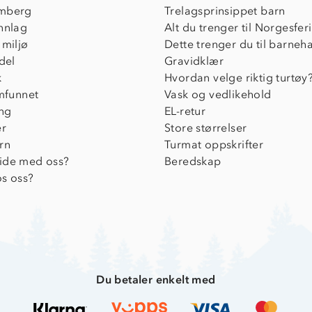
mberg
Trelagsprinsippet barn
nnlag
Alt du trenger til Norgesfer
 miljø
Dette trenger du til barneh
del
Gravidklær
k
Hvordan velge riktig turtøy
amfunnet
Vask og vedlikehold
ing
EL-retur
er
Store størrelser
rn
Turmat oppskrifter
ide med oss?
Beredskap
s oss?
Du betaler enkelt med