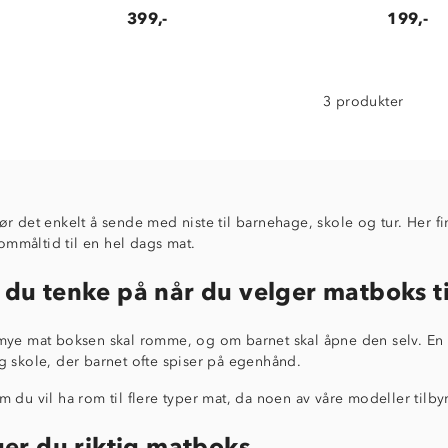
399,-
199,-
3 produkter
r det enkelt å sende med niste til barnehage, skole og tur. Her finn
llommåltid til en hel dags mat.
 du tenke på når du velger matboks ti
mye mat boksen skal romme, og om barnet skal åpne den selv. En 
g skole, der barnet ofte spiser på egenhånd.
 du vil ha rom til flere typer mat, da noen av våre modeller tilbyr
ger du riktig matboks