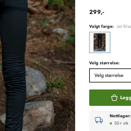
299,-
Valgt farge:
Jet Bla
Velg størrelse:
Velg størrelse
Legg
Nettlager:
50+ stk