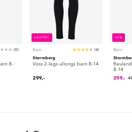
LAVPRIS
40%
Barn
Barn
(
0
)
(
6
)
Stormberg
Stormbe
arn 8-
Voss 2-lags ullongs barn 8-14
Rauland
8-14
299,-
299,-
4