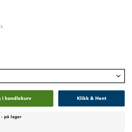
ck
 i handlekurv
Klikk & Hent
-
på lager