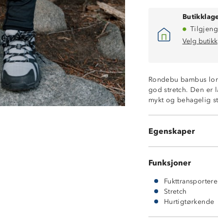
Butikklage
Tilgjeng
Velg butikk
95% bambusvis
BambooStretch
Fukttransporter
Rondebu bambus long
Tørker raskt.
god stretch. Den er l
Tørketromling e
mykt og behagelig sto
Holder seg mykt
Naturlig rynkefr
Antistatisk
Egenskaper
Et garantert kløfri
Funksjoner
Fukttransporter
Stretch
Hurtigtørkende