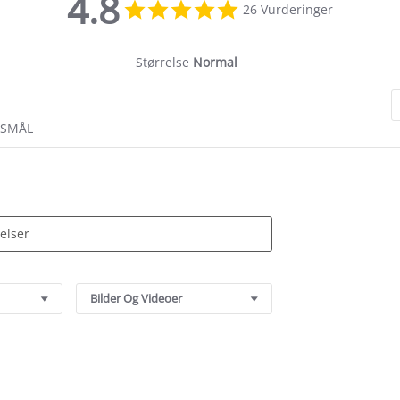
4.8
4.8
26 Vurderinger
star
rating
Størrelse
Normal
RSMÅL
Bilder Og Videoer