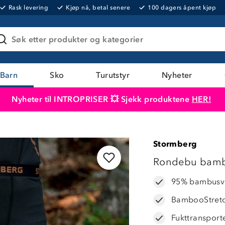
Rask levering
Kjøp nå, betal senere
100 dagers åpent kjøp
Søk etter produkter og kategorier
Barn
Sko
Turutstyr
Nyheter
Nyheter til INTROPRISER 💥 Sjekk produktene
HER!
Produktet er lagt i handlekurven
Til kassen
Stormberg
LAVPRIS
Rondebu bambu
95% bambusvi
BambooStret
Fukttransport