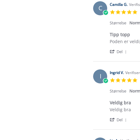
Camilla G.
Verifi
C
5
s
r
Størrelse
Norm
Tipp topp
Review
review
Poden er veld
by
stating
'
Camilla
Tipp
Del
Shar
G.
topp
Revi
on
by
5
Camil
Mar
Ingrid V.
Verifise
I
G.
2026
5
on
s
5
r
Størrelse
Norm
Mar
2026
Veldig bra
Review
review
Veldig bra
by
stating
'
Ingrid
Veldig
Del
Shar
V.
bra
Revi
on
by
3