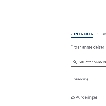
4.8
star
rating
VURDERINGER
SPØ
Filtrer anmeldelser
Search
Reviews
Vurdering
26 Vurderinger