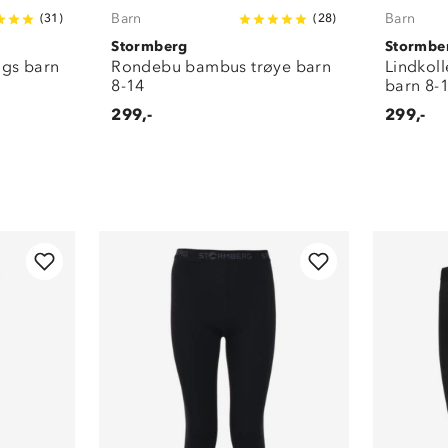
Barn
Barn
(
31
)
(
28
)
Stormberg
Stormbe
gs barn
Rondebu bambus trøye barn
Lindkol
8-14
barn 8-
299,-
299,-