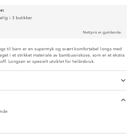
r:
elig i 3 butikker
kose 5% spandex
Nettpris er gjeldende.
 210™
ende
s til barn er en supermyk og svært komfortabel longs med
aget i et strikket materiale av bambusviskose, som er et ekstra
r ikke nødvendig
ff. Longsen er spesielt utviklet for helårsbruk.
 uten bruk av tøymykner
ie – ingen stryking
tt alternativ til ull
ende