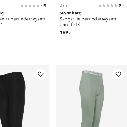
Barn
(
0
)
(
0
)
rg
Stormberg
len superundertøysett
Skogsti superundertøysett
14
barn 8-14
199,-