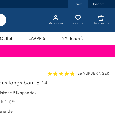
Privat
Bedrift
Mine sider
Favoritter
Handlekurv
Outlet
LAVPRIS
NY: Bedrift
26 VURDERINGER
LAVPRIS
s longs barn 8-14
skose 5% spandex
ch 210™
erende