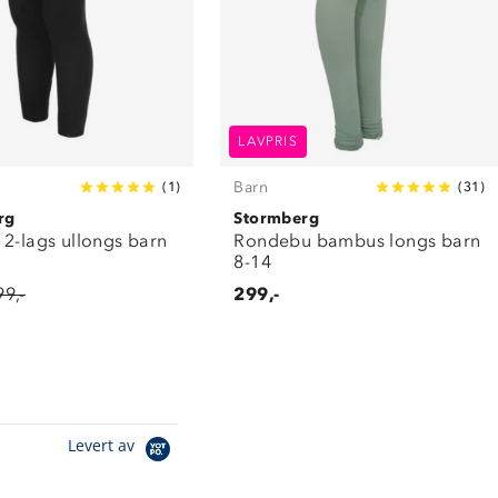
LAVPRIS
Barn
(
1
)
(
31
)
rg
Stormberg
 2-lags ullongs barn
Rondebu bambus longs barn
8-14
99,-
299,-
Levert av