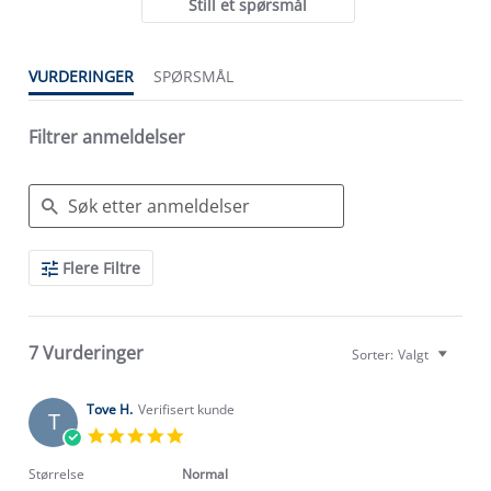
Still et spørsmål
VURDERINGER
SPØRSMÅL
Filtrer anmeldelser
Search
Flere Filtre
Reviews
7 Vurderinger
Sorter:
Valgt
Tove H.
Verifisert kunde
T
5.0
star
rating
Størrelse
Normal