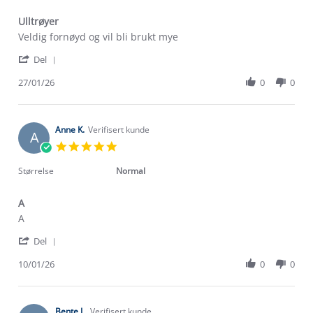
Ulltrøyer
Review
review
Veldig fornøyd og vil bli brukt mye
by
stating
'
Tove
Ulltrøyer
Del
Share
H.
Review
27/01/26
0
0
on
by
27
Tove
Jan
H.
2026
on
Anne K.
Verifisert kunde
A
27
5.0
Jan
star
2026
rating
Størrelse
Normal
A
Review
review
A
by
stating
'
Anne
A
Del
Share
K.
Review
10/01/26
0
0
on
by
10
Anne
Jan
K.
2026
on
Bente L.
Verifisert kunde