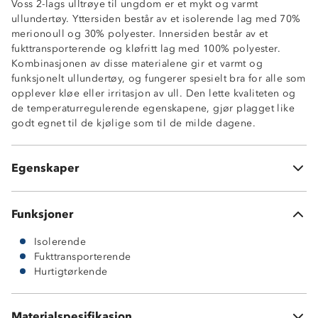
Voss 2-lags ulltrøye til ungdom er et mykt og varmt
ullundertøy. Yttersiden består av et isolerende lag med 70%
merionoull og 30% polyester. Innersiden består av et
fukttransporterende og kløfritt lag med 100% polyester.
Kombinasjonen av disse materialene gir et varmt og
funksjonelt ullundertøy, og fungerer spesielt bra for alle som
opplever kløe eller irritasjon av ull. Den lette kvaliteten og
Isolerende ytterlag, 70% merinoull / 30% polyester
de temperaturregulerende egenskapene, gjør plagget like
Fukttransporterende innside, 100% polyester
godt egnet til de kjølige som til de milde dagene.
Varmt 2-lags ullundertøy
Hurtigtørkende
Undertøy med kløfri innside
Egenskaper
ØkoTex® sertifisert
Funksjoner
Isolerende
Fukttransporterende
Hurtigtørkende
Ytterside i 70 % merinoull og 30 % polyester og innside
Materialspesifikasjon
i 100 % fukttransporterende polyester