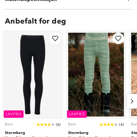
Anbefalt for deg
LAVPRIS
LAVPRIS
Barn
Barn
Ba
(
6
)
(
6
)
Stormberg
Stormberg
St