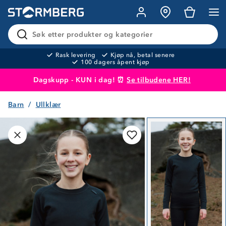
Søk etter produkter og kategorier
Rask levering
Kjøp nå, betal senere
100 dagers åpent kjøp
Dagskupp - KUN i dag! ⏰
Se tilbudene HER!
Barn
Ullklær
Produktet er lagt i handlekurven
Til kassen