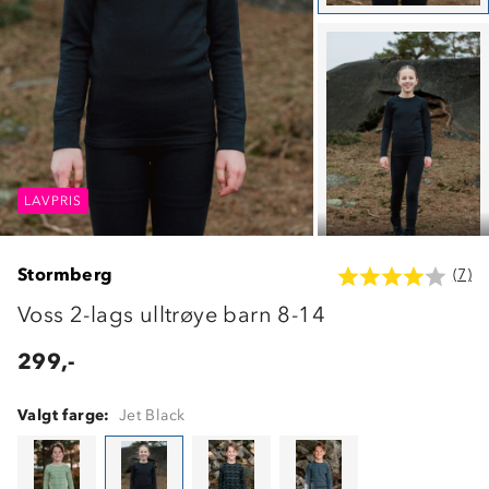
LAVPRIS
LAVPRIS
LAVPRIS
Stormberg
(7)
Voss 2-lags ulltrøye barn 8-14
299,-
Valgt farge:
Jet Black