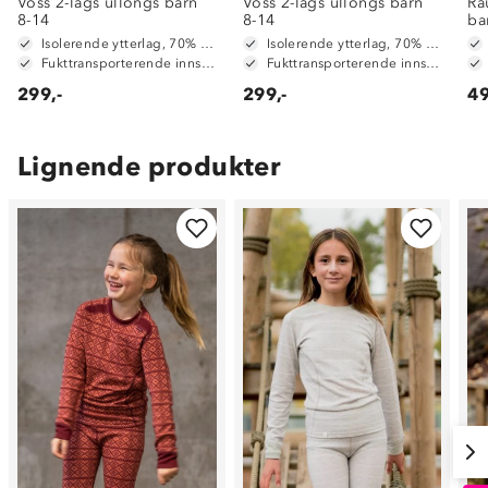
Voss 2-lags ullongs barn
Voss 2-lags ullongs barn
Ra
8-14
8-14
ba
Isolerende ytterlag, 70% merinoull / 30% polyester
Isolerende ytterlag, 70% merinoull / 30% polyester
Fukttransporterende innside, 100% polyester
Fukttransporterende innside, 100% polyester
299,-
299,-
49
Lignende produkter