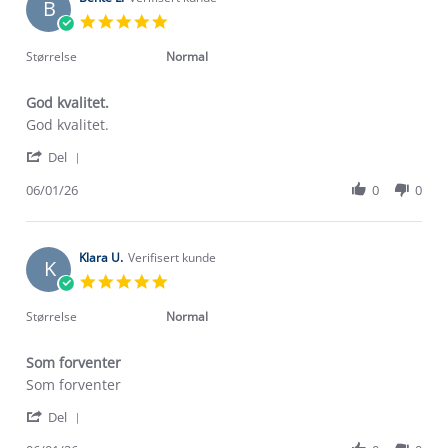
B
10
5.0
Jan
star
2026
rating
Størrelse
Normal
God kvalitet.
Review
review
God kvalitet.
by
stating
'
Bente
God
Del
Share
L.
kvalitet.
Review
06/01/26
0
0
on
by
6
Bente
Jan
L.
2026
on
Klara U.
Verifisert kunde
K
6
5.0
Jan
star
2026
rating
Størrelse
Normal
Som forventer
Review
review
Som forventer
by
stating
'
Klara
Som
Del
Share
U.
forventer