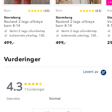
LA
Barn
Barn
Ba
(
63
)
(
63
)
Stormberg
Stormberg
St
Rauland 2-lags ulltrøye
Rauland 2-lags ulltrøye
Vo
barn 8-14
barn 8-14
8-
Varmt 2-lags ullundertøy
Varmt 2-lags ullundertøy
Isolerende ytterlag, 100% merinoull
Isolerende ytterlag, 100% merinoull
499,-
499,-
29
Vurderinger
Levert av
4.3
4.3
4.3
star
star
7 Vurderinger
rating
rating
Størrelse
Normal