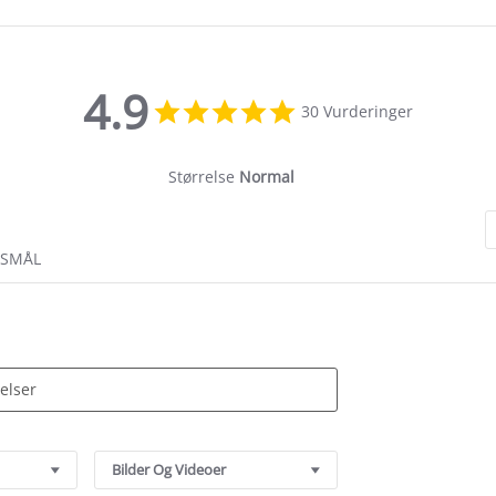
4.9
4.9
30 Vurderinger
star
rating
Størrelse
Normal
RSMÅL
Bilder Og Videoer