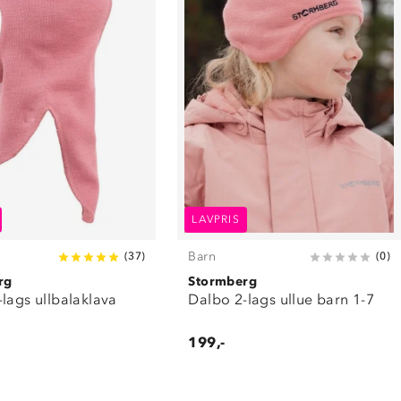
LAVPRIS
Barn
(
37
)
(
0
)
rg
Stormberg
lags ullbalaklava
Dalbo 2-lags ullue barn 1-7
7
199,-