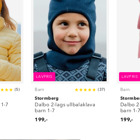
LAVPRIS
LAVPRIS
Barn
Barn
(
5
)
(
37
)
Stormberg
Stormbe
 1-7
Dalbo 2-lags ullbalaklava
Dalbo 2-
barn 1-7
barn 1-
199,-
199,-