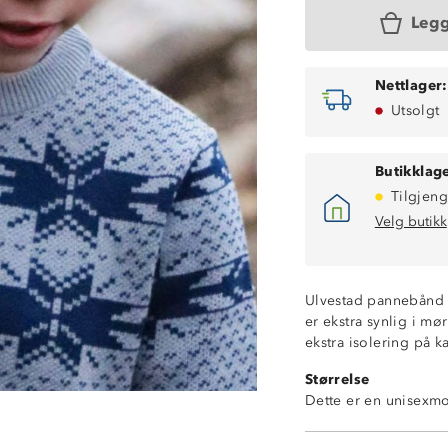
Legg
Nettlager:
Utsolgt
Butikklage
Tilgjeng
Velg butikk
Ulvestad pannebånd e
er ekstra synlig i mø
ekstra isolering på k
Størrelse
Dette er en unisexmo
Isolerende