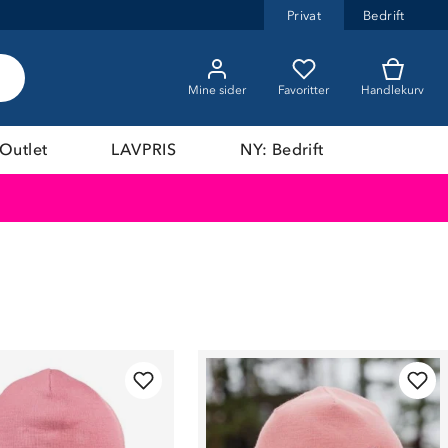
Privat
Bedrift
Mine sider
Favoritter
Handlekurv
Outlet
LAVPRIS
NY: Bedrift