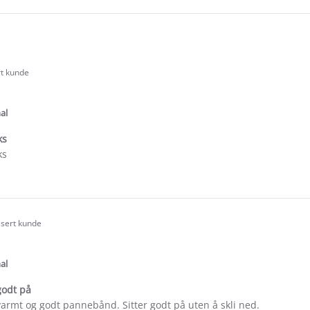
rt kunde
.0
tar
ating
al
ks
ks
e
ew
isert kunde
.0
tar
ating
al
godt på
 varmt og godt pannebånd. Sitter godt på uten å skli ned.