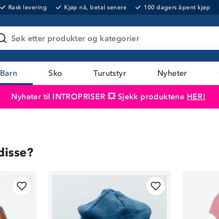
Rask levering
Kjøp nå, betal senere
100 dagers åpent kjøp
Søk etter produkter og kategorier
Barn
Sko
Turutstyr
Nyheter
Nyheter til INTROPRISER 💥 Sjekk produktene
HER!
Produktet er lagt i handlekurven
Til kassen
disse?