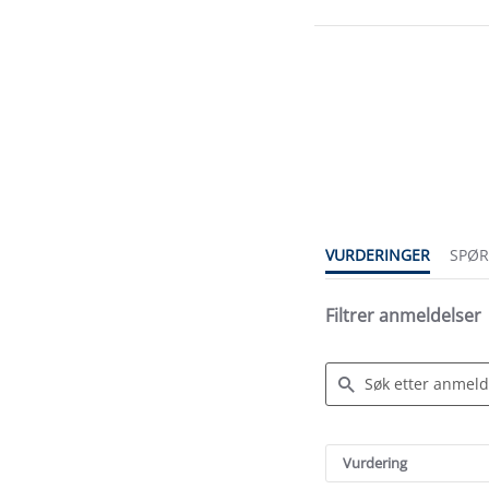
4.9
star
rating
VURDERINGER
SPØ
Filtrer anmeldelser
Search
Reviews
Vurdering