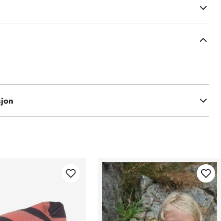
ster
sjon
ull, 45% akryl