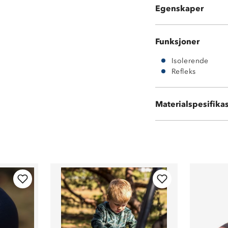
Egenskaper
Refleksmønster
Funksjoner
Isolerende
Refleks
Fôr: 100% polye
Materialspesifika
Pannebånd: 55% 