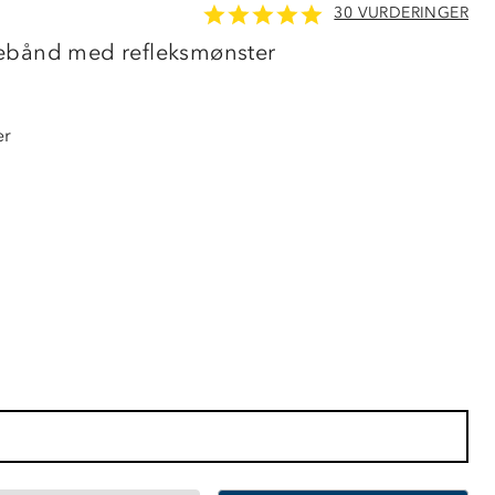
30 VURDERINGER
OUTLET
ebånd med refleksmønster
er