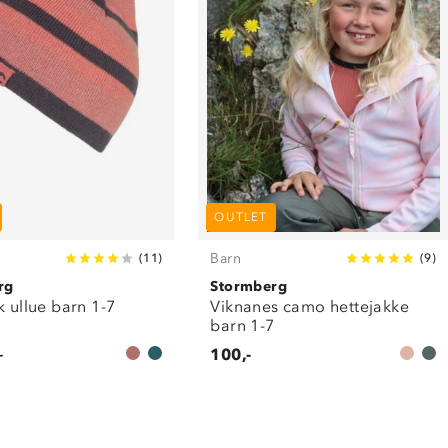
OUTLET
Barn
(
11
)
(
9
)
rg
Stormberg
k ullue barn 1-7
Viknanes camo hettejakke
barn 1-7
-
100,-