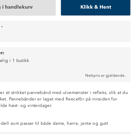
 i handlekurv
Klikk & Hent
-
r:
elig i 1 butikk
Nettpris er gjeldende.
r et strikket pannebånd med ulvemønster i refleks, slik at du
rket. Pannebånder er laget med fleecefôr på innsiden for
alde høst- og vinterdager.
dell som passer til både dame, herre, jente og gutt