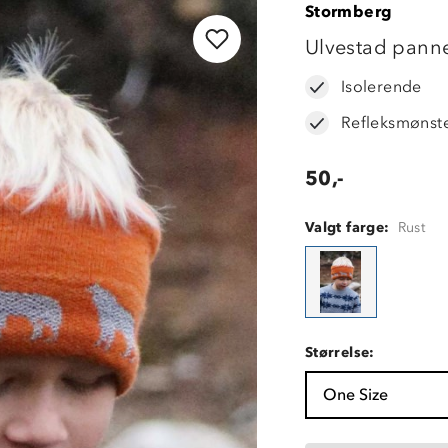
Stormberg
OUTLET
Ulvestad pann
Isolerende
Refleksmønst
50,-
Valgt farge:
Rust
Størrelse:
One Size