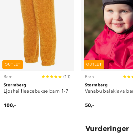
OUTLET
OUTLET
Barn
Barn
(
11
)
Stormberg
Stormberg
Ljoshei fleecebukse barn 1-7
Venabu balaklava ba
100,-
50,-
Vurderinger