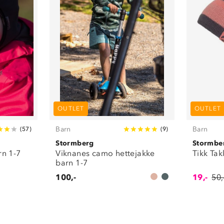
OUTLET
OUTLET
Barn
Barn
(
57
)
(
9
)
Stormberg
Stormbe
rn 1-7
Viknanes camo hettejakke
Tikk Tak
barn 1-7
100,-
19,-
50,