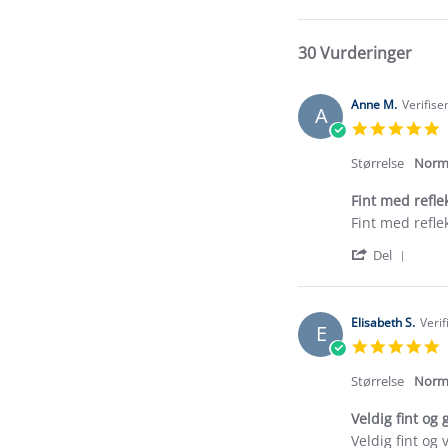
30 Vurderinger
Anne M.
Verifise
A
5
s
r
Størrelse
Norm
Fint med refle
Review
review
Fint med refle
by
stating
'
Anne
Fint
Del
Shar
M.
med
Revi
on
refleks
by
6
Anne
Jan
Elisabeth S.
Verif
E
M.
2026
5
on
s
6
r
Størrelse
Norm
Jan
2026
Veldig fint og 
Review
review
Veldig fint og