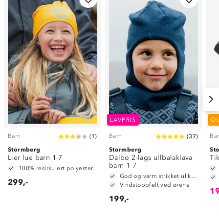
LAVPRIS
O
Barn
Barn
Ba
(
1
)
(
37
)
Stormberg
Stormberg
St
Lier lue barn 1-7
Dalbo 2-lags ullbalaklava
Ti
barn 1-7
100% resirkulert polyester.
God og varm strikket ullkvalitet i 50% ull og 50% akryl
299,-
Vindstoppfelt ved ørene
19
199,-