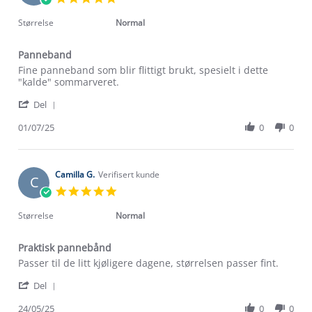
Sep
star
2025
rating
Størrelse
Normal
Panneband
Review
review
Fine panneband som blir flittigt brukt, spesielt i dette
by
stating
"kalde" sommarveret.
Turid
Panneband
'
B.
Del
Share
on
Review
01/07/25
0
0
1
by
Jul
Turid
2025
B.
on
Camilla G.
Verifisert kunde
C
1
5.0
Jul
star
2025
rating
Størrelse
Normal
Praktisk pannebånd
Review
review
Passer til de litt kjøligere dagene, størrelsen passer fint.
by
stating
'
Camilla
Praktisk
Del
Share
G.
pannebånd
Review
24/05/25
0
0
on