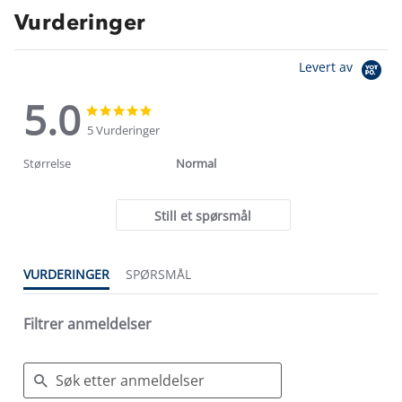
Vurderinger
Levert av
5.0
5.0
5.0
star
star
5 Vurderinger
rating
rating
Størrelse
Normal
Still et spørsmål
VURDERINGER
SPØRSMÅL
Filtrer anmeldelser