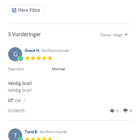
Search
Flere Filtre
Reviews
5 Vurderinger
Sorter:
Valgt
Grace H.
Verifisert kunde
G
5.0
star
rating
Størrelse
Normal
Veldig bra!!
Review
review
Veldig bra!!
by
stating
'
Grace
Veldig
Del
Share
H.
bra!!
Review
07/09/25
0
0
on
by
7
Grace
Sep
H.
2025
on
Turid B.
Verifisert kunde
T
7
5.0