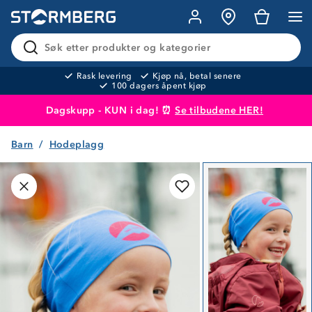
Søk etter produkter og kategorier
Rask levering
Kjøp nå, betal senere
100 dagers åpent kjøp
Dagskupp - KUN i dag! ⏰
Se tilbudene HER!
Barn
Hodeplagg
Produktet er lagt i handlekurven
Til kassen