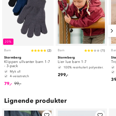
20%
Barn
Barn
Ba
(
2
)
(
1
)
Stormberg
Stormberg
St
Klippen ullvanter barn 1-7
Lier lue barn 1-7
Tr
- 3-pack
100% resirkulert polyester.
Myk ull
299,-
4-veisstretch
39
79,-
99,-
Lignende produkter