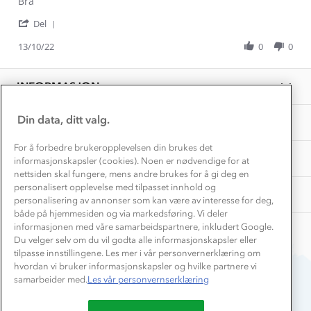
Review
review
Bra
Hvordan velge riktig turtøy?
by
stating
Norgesferie 🇳🇴
Våre butikker
'
Linn
Bra
Del
Materialer
Share
Vask og vedlikehold
J.
Få turinspirasjon og tips her⛰
Bedrift, barnehage og SFO
Review
13/10/22
0
0
on
Personvern
by
13
EL-retur
Linn
Overnatte utendørs⛺
Oct
Presse
J.
Samarbeide med oss?
2022
INFORMASJON
Store størrelser
on
Storms turtips🐿️
13
Jobbe hos oss?
Oct
Turmat oppskrifter
Din data, ditt valg.
OM OSS
Leirskole 🥾
2022
Beredskap
For å forbedre brukeropplevelsen din brukes det
Barnehageansatt
TIPS OG RÅD
informasjonskapsler (cookies). Noen er nødvendige for at
nettsiden skal fungere, mens andre brukes for å gi deg en
Tips til hyttetur
personalisert opplevelse med tilpasset innhold og
AKTIVITETER
personalisering av annonser som kan være av interesse for deg,
både på hjemmesiden og via markedsføring. Vi deler
informasjonen med våre samarbeidspartnere, inkludert Google.
Du velger selv om du vil godta alle informasjonskapsler eller
tilpasse innstillingene. Les mer i vår personvernerklæring om
hvordan vi bruker informasjonskapsler og hvilke partnere vi
samarbeider med.
Les vår personvernserklæring
Du betaler enkelt med