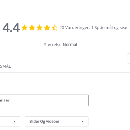
4.4
4.4
20 Vurderinger, 1 Spørsmål og svar
star
rating
Størrelse
Normal
RSMÅL
Bilder Og Videoer