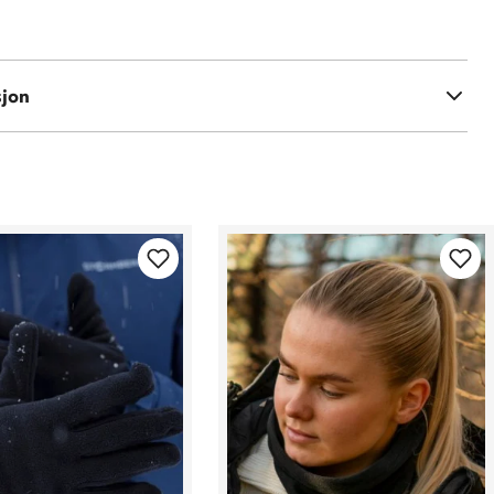
kryl
sjon
e TM