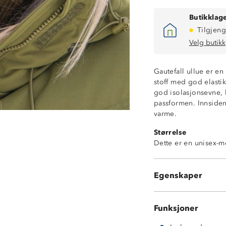
Butikklage
Tilgjeng
Velg butikk
Gautefall ullue er en
stoff med god elasti
god isolasjonsevne, 
passformen. Innsiden
varme.
Størrelse
Thinsulate-fôrin
Dette er en unisex-m
Høyt isolerende
Myk og tøyelig
2-veisstretch
Egenskaper
Onesize
Funksjoner