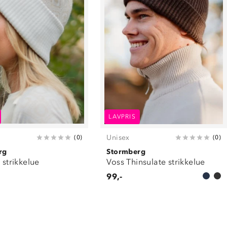
LAVPRIS
Unisex
(
0
)
(
0
)
rg
Stormberg
l strikkelue
Voss Thinsulate strikkelue
99,-