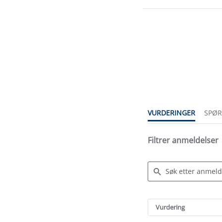
4.4
star
rating
VURDERINGER
SPØ
Filtrer anmeldelser
Search
Reviews
Vurdering