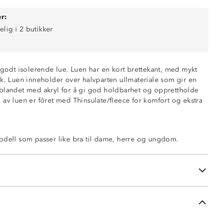
r:
elig i 2 butikker
 godt isolerende lue. Luen har en kort brettekant, med mykt
kk. Luen inneholder over halvparten ullmateriale som gir en
blandet med akryl for å gi god holdbarhet og opprettholde
 av luen er fôret med Thinsulate/fleece for komfort og ekstra
g (40 gsm)
odell som passer like bra til dame, herre og ungdom.