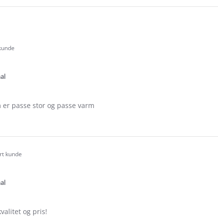
 kunde
.0
tar
ating
al
m er passe stor og passe varm
e
ew
ert kunde
.0
tar
ating
al
alitet og pris!