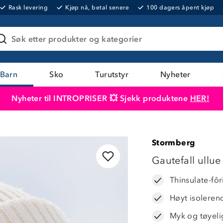
Rask levering
Kjøp nå, betal senere
100 dagers åpent kjøp
Søk etter produkter og kategorier
Barn
Sko
Turutstyr
Nyheter
Nyheter til INTROPRISER 💥 Sjekk produktene
HER!
Produktet er lagt i handlekurven
Til kassen
Stormberg
LAVPRIS
Gautefall ullue
Thinsulate-fô
Høyt isoleren
Myk og tøyeli