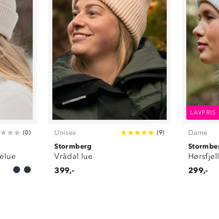
LAVPRIS
Unisex
Dame
(
0
)
(
9
)
Stormberg
Stormbe
kelue
Vrådal lue
Hørsfjel
399,-
299,-