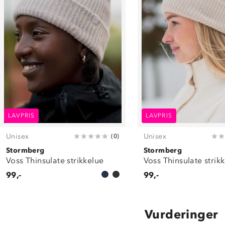
LAVPRIS
LAVPRIS
Unisex
Unisex
(
0
)
Stormberg
Stormberg
Voss Thinsulate strikkelue
Voss Thinsulate strik
99,-
99,-
Vurderinger