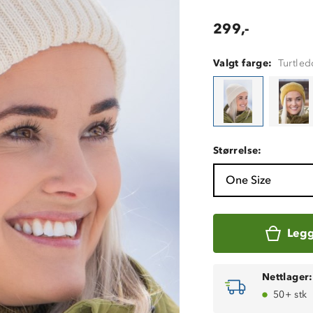
299,-
Valgt farge:
Turtle
Størrelse:
One Size
Legg
Nettlager:
50+ stk