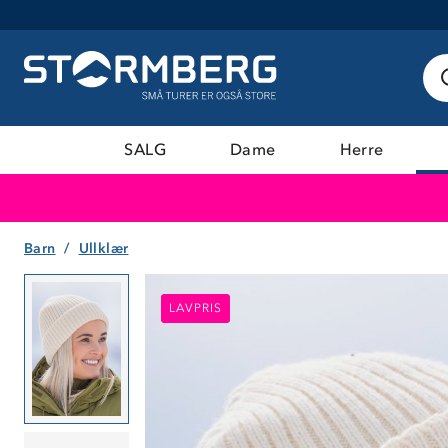
SALG
Dame
Herre
Barn
Ullklær
LAVPRIS
LAVPRIS