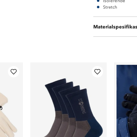
Isolerende
Stretch
60 % ull, 40 % a
Materialspesifika
3M TMThinsulat