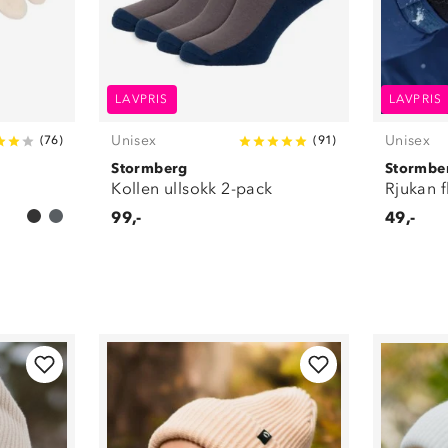
LAVPRIS
LAVPRIS
Unisex
Unisex
(
76
)
(
91
)
Stormberg
Stormbe
Kollen ullsokk 2-pack
Rjukan 
99,-
49,-