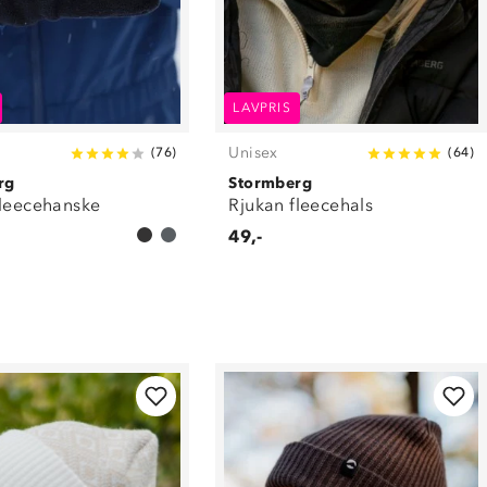
LAVPRIS
Unisex
(
76
)
(
64
)
rg
Stormberg
fleecehanske
Rjukan fleecehals
49,-