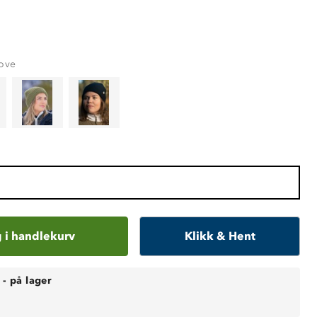
dove
 i handlekurv
Klikk & Hent
-
på lager