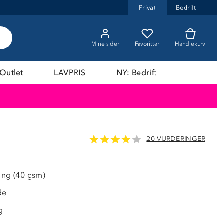
Privat
Bedrift
Mine sider
Favoritter
Handlekurv
Outlet
LAVPRIS
NY: Bedrift
20 VURDERINGER
ring (40 gsm)
de
g