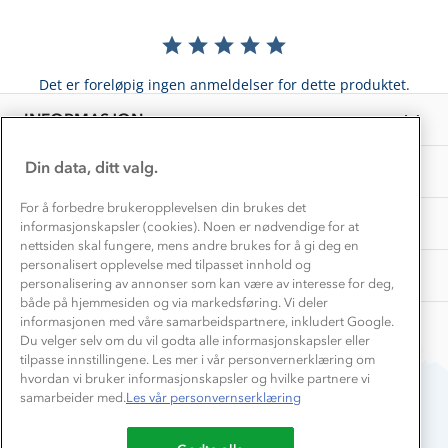
Hvordan velge riktig turtøy?
Norgesferie 🇳🇴
Våre butikker
Materialer
Vask og vedlikehold
Få turinspirasjon og tips her⛰
Bedrift, barnehage og SFO
Personvern
Det er foreløpig ingen anmeldelser for dette produktet.
EL-retur
Overnatte utendørs⛺
Presse
Samarbeide med oss?
INFORMASJON
Store størrelser
Storms turtips🐿️
Jobbe hos oss?
Turmat oppskrifter
Din data, ditt valg.
OM OSS
Leirskole 🥾
Beredskap
For å forbedre brukeropplevelsen din brukes det
Barnehageansatt
TIPS OG RÅD
informasjonskapsler (cookies). Noen er nødvendige for at
nettsiden skal fungere, mens andre brukes for å gi deg en
Tips til hyttetur
personalisert opplevelse med tilpasset innhold og
AKTIVITETER
personalisering av annonser som kan være av interesse for deg,
både på hjemmesiden og via markedsføring. Vi deler
informasjonen med våre samarbeidspartnere, inkludert Google.
Du velger selv om du vil godta alle informasjonskapsler eller
tilpasse innstillingene. Les mer i vår personvernerklæring om
hvordan vi bruker informasjonskapsler og hvilke partnere vi
samarbeider med.
Les vår personvernserklæring
Du betaler enkelt med