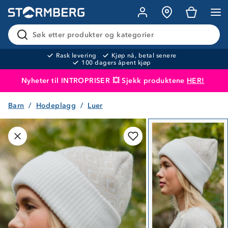
Søk etter produkter og kategorier
Rask levering
Kjøp nå, betal senere
100 dagers åpent kjøp
Nyheter til INTROPRISER 💥 Sjekk produktene
HER!
Barn
Hodeplagg
Luer
Produktet er lagt i handlekurven
Til kassen