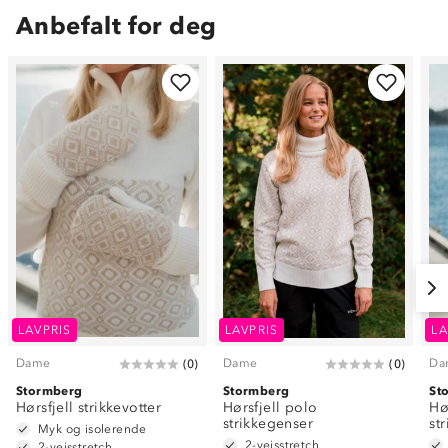
Anbefalt for deg
LAVPRIS
LAVPRIS
LA
Dame
Dame
Da
(
0
)
(
0
)
Stormberg
Stormberg
St
Hørsfjell strikkevotter
Hørsfjell polo
Hø
strikkegenser
st
Myk og isolerende
2-veisstretch
2-veisstretch