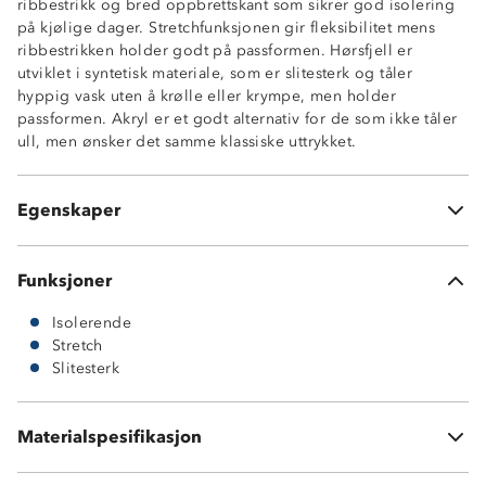
ribbestrikk og bred oppbrettskant som sikrer god isolering
på kjølige dager. Stretchfunksjonen gir fleksibilitet mens
ribbestrikken holder godt på passformen. Hørsfjell er
utviklet i syntetisk materiale, som er slitesterk og tåler
hyppig vask uten å krølle eller krympe, men holder
passformen. Akryl er et godt alternativ for de som ikke tåler
ull, men ønsker det samme klassiske uttrykket.
Myk og isolerende
2-veisstretch
Egenskaper
Bred oppbrettskant
Funksjoner
Isolerende
Stretch
Slitesterk
Materialspesifikasjon
100 % akryl