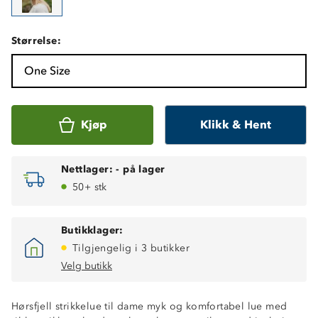
Størrelse:
One Size
Kjøp
Klikk & Hent
Nettlager:
-
på lager
50+ stk
Butikklager:
Tilgjengelig i 3 butikker
Velg butikk
Hørsfjell strikkelue til dame myk og komfortabel lue med