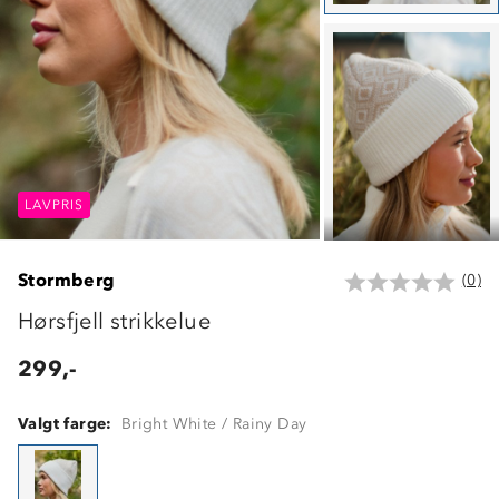
LAVPRIS
LAVPRIS
LAVPRIS
Stormberg
(0)
Hørsfjell strikkelue
299,-
Valgt farge:
Bright White / Rainy Day