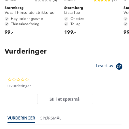
Stormberg
Stormberg
St
Voss Thinsulate strikkelue
Lista lue
Vo
Høy isoleringsevne
Onesize
Thinsulate-fôring
To lag
99,-
199,-
99
Vurderinger
Om Stormberg
Levert av
Verdigrunnlag
0.0
Klima og miljø
Trelagsprinsippet barn
star
0 Vurderinger
Kundeservice
rating
Etisk handel
Alt du trenger til Norgesferien
Still et spørsmål
Kontakt oss
Dyreetikk
Dette trenger du til barnehagen
Konkurransevinnere
1% til samfunnet
VURDERINGER
SPØRSMÅL
Gravidklær
Kundeklubb
Inkludering