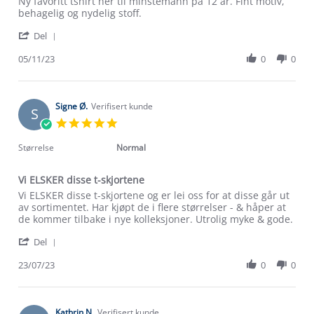
Review
review
Ny favoritt tshirt her til minstemann på 12 år. Fint motiv,
by
stating
behagelig og nydelig stoff.
Veronica
Ny
'
R.
favoritt
Del
Share
on
tshirt
Review
05/11/23
0
0
5
her
by
Nov
til
Veronica
2023
R.
on
Signe Ø.
Verifisert kunde
S
5
5.0
Nov
star
2023
rating
Størrelse
Normal
Vi ELSKER disse t-skjortene
Review
review
Vi ELSKER disse t-skjortene og er lei oss for at disse går ut
by
stating
av sortimentet. Har kjøpt de i flere størrelser - & håper at
Signe
Vi
de kommer tilbake i nye kolleksjoner. Utrolig myke & gode.
Ø.
ELSKER
Om Stormberg
'
on
disse
Del
Share
23
t-
Verdigrunnlag
Review
23/07/23
0
0
Jul
skjortene
by
2023
Klima og miljø
Signe
Trelagsprinsippet barn
Ø.
Kundeservice
on
Kathrin N.
Verifisert kunde