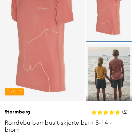
OUTLET
OUTLET
OUTLET
Stormberg
(5)
Rondebu bambus t-skjorte barn 8-14 -
bjørn