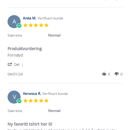
by
16
Karianne
Jan
T.
2024
on
Anita M.
Verifisert kunde
A
16
5.0
Jan
star
2024
rating
Størrelse
Normal
Produktvurdering
Review
review
Fornøyd
by
stating
'
Anita
Produktvurdering
Del
Share
M.
Review
04/01/24
0
0
on
by
4
Anita
Jan
M.
2024
on
Veronica R.
Verifisert kunde
V
4
5.0
Jan
star
2024
rating
Størrelse
Normal
Ny favoritt tshirt her til