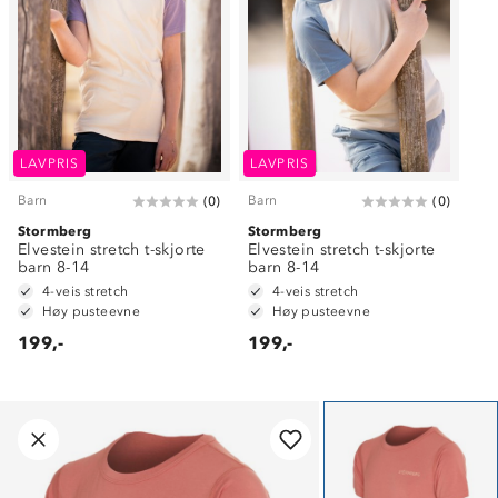
LAVPRIS
LAVPRIS
Barn
Barn
(
0
)
(
0
)
Stormberg
Stormberg
Elvestein stretch t-skjorte
Elvestein stretch t-skjorte
barn 8-14
barn 8-14
4-veis stretch
4-veis stretch
Høy pusteevne
Høy pusteevne
199,-
199,-