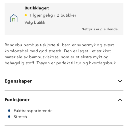
Butikklager:
Tilgjengelig i 2 butikker
Velg butikk
Nettpris er gjeldende.
Rondebu bambus t-skjorte til barn er supermyk og svært
komfortabel med god stretch. Den er laget i et strikket
materiale av bambusviskose, som er et ekstra mykt og
behagelig stoff. Trøyen er perfekt til tur og hverdagsbruk.
95% bambusviskose
5% spandex
Holder seg mykt uten bruk av tøymykner
Egenskaper
Naturlig rynkefrie – ingen stryking
Funksjoner
Fukttransporterende
Stretch