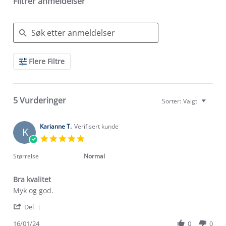
Filtrer anmeldelser
Search
Flere Filtre
Reviews
5 Vurderinger
Sorter:
Valgt
Karianne T.
Verifisert kunde
K
5.0
star
rating
Størrelse
Normal
Bra kvalitet
Review
review
Myk og god.
by
stating
'
Karianne
Bra
Del
Share
T.
kvalitet
Review
16/01/24
0
0
on