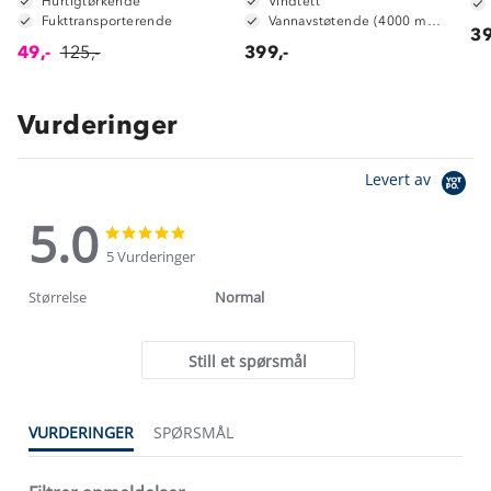
Hurtigtørkende
Vindtett
Fukttransporterende
Vannavstøtende (4000 mm vannsøyle)
39
49,-
125,-
399,-
Vurderinger
Levert av
5.0
5.0
5.0
star
star
5 Vurderinger
rating
rating
Størrelse
Normal
Still et spørsmål
VURDERINGER
SPØRSMÅL