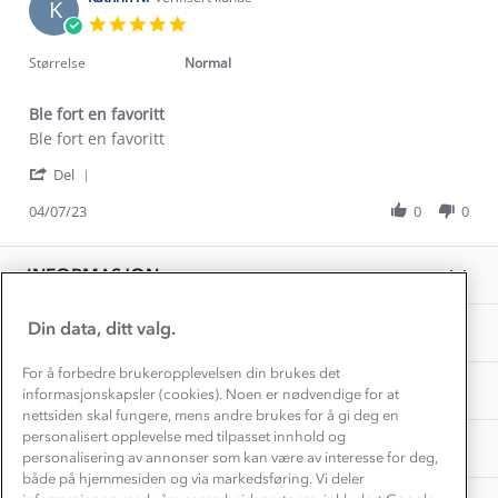
Etisk handel
K
Alt du trenger til Norgesferien
23
5.0
Kontakt oss
Jul
star
Dyreetikk
2023
Dette trenger du til barnehagen
rating
Størrelse
Normal
Konkurransevinnere
1% til samfunnet
Gravidklær
Ble fort en favoritt
Kundeklubb
Inkludering
Review
review
Ble fort en favoritt
Hvordan velge riktig turtøy?
by
stating
Norgesferie 🇳🇴
Våre butikker
'
Kathrin
Ble
Del
Materialer
Share
Vask og vedlikehold
N.
fort
Få turinspirasjon og tips her⛰
Bedrift, barnehage og SFO
Review
04/07/23
0
0
on
en
Personvern
by
4
favoritt
EL-retur
Kathrin
Overnatte utendørs⛺
Jul
Presse
N.
Samarbeide med oss?
2023
INFORMASJON
Store størrelser
on
Storms turtips🐿️
4
Jobbe hos oss?
Jul
Turmat oppskrifter
Din data, ditt valg.
OM OSS
Leirskole 🥾
2023
Beredskap
For å forbedre brukeropplevelsen din brukes det
Barnehageansatt
TIPS OG RÅD
informasjonskapsler (cookies). Noen er nødvendige for at
nettsiden skal fungere, mens andre brukes for å gi deg en
Tips til hyttetur
personalisert opplevelse med tilpasset innhold og
AKTIVITETER
personalisering av annonser som kan være av interesse for deg,
både på hjemmesiden og via markedsføring. Vi deler