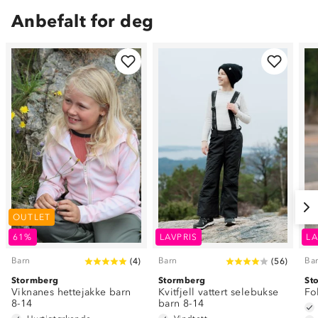
Anbefalt for deg
OUTLET
61%
LAVPRIS
LA
Barn
Barn
Ba
(
4
)
(
56
)
Stormberg
Stormberg
St
Viknanes hettejakke barn
Kvitfjell vattert selebukse
Fo
8-14
barn 8-14