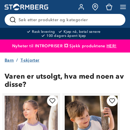
Søk etter produkter og kategorier
Rask levering
Kjøp nå, betal senere
100 dagers åpent kjøp
Nyheter til INTROPRISER 💥 Sjekk produktene
HER!
Barn
T-skjorter
Produktet er lagt i handlekurven
Til kassen
Varen er utsolgt, hva med noen av
disse?