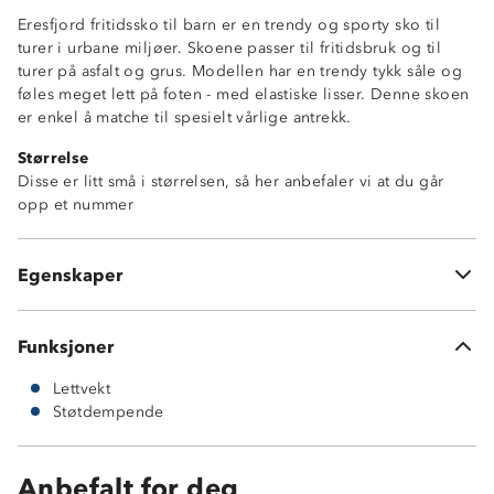
Eresfjord fritidssko til barn er en trendy og sporty sko til
turer i urbane miljøer. Skoene passer til fritidsbruk og til
turer på asfalt og grus. Modellen har en trendy tykk såle og
føles meget lett på foten - med elastiske lisser. Denne skoen
er enkel å matche til spesielt vårlige antrekk.
Størrelse
Disse er litt små i størrelsen, så her anbefaler vi at du går
opp et nummer
Lettvekt
Såle med god demping
Uttakbar såle
Egenskaper
Tekstil
Funksjoner
Lettvekt
Støtdempende
Anbefalt for deg