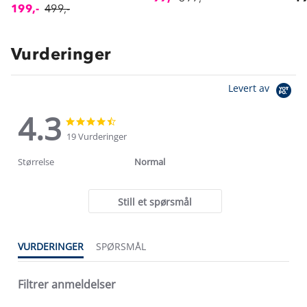
199,-
499,-
Vurderinger
Levert av
4.3
4.3
4.3
star
star
19 Vurderinger
rating
rating
Størrelse
Normal
Still et spørsmål
VURDERINGER
SPØRSMÅL
Filtrer anmeldelser