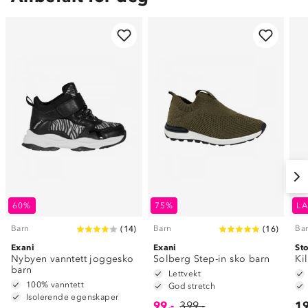
60%
75%
LA
Barn
Barn
Ba
(
14
)
(
16
)
Exani
Exani
St
Nybyen vanntett joggesko
Solberg Step-in sko barn
Ki
barn
Lettvekt
100% vanntett
God stretch
Isolerende egenskaper
99,-
399,-
19