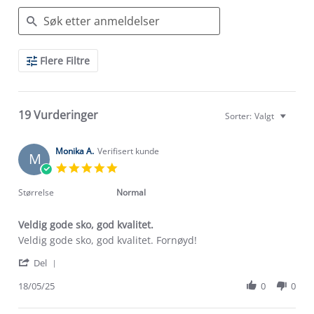
Search
Flere Filtre
Reviews
19 Vurderinger
Sorter:
Valgt
Monika A.
Verifisert kunde
M
5.0
star
rating
Størrelse
Normal
Veldig gode sko, god kvalitet.
Review
review
Veldig gode sko, god kvalitet. Fornøyd!
by
stating
'
Monika
Veldig
Del
Share
A.
gode
Review
18/05/25
0
0
on
sko,
by
18
god
Monika
May
kvalitet.