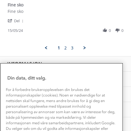
Dyreetikk
Fine sko
Dette trenger du til barnehagen
Review
review
Fine sko
Konkurransevinnere
1% til samfunnet
by
stating
Gravidklær
'
Guro
Fine
Del
Kundeklubb
Share
E.
sko
Inkludering
Hvordan velge riktig turtøy?
Review
15/05/24
0
0
on
Norgesferie 🇳🇴
Våre butikker
by
15
Materialer
Guro
May
Vask og vedlikehold
E.
Få turinspirasjon og tips her⛰
2024
Bedrift, barnehage og SFO
1
2
3
Personvern
on
EL-retur
15
Overnatte utendørs⛺
Presse
May
Samarbeide med oss?
INFORMASJON
2024
Store størrelser
Storms turtips🐿️
Jobbe hos oss?
Turmat oppskrifter
Din data, ditt valg.
OM OSS
Leirskole 🥾
Beredskap
For å forbedre brukeropplevelsen din brukes det
Barnehageansatt
TIPS OG RÅD
informasjonskapsler (cookies). Noen er nødvendige for at
nettsiden skal fungere, mens andre brukes for å gi deg en
Tips til hyttetur
personalisert opplevelse med tilpasset innhold og
AKTIVITETER
personalisering av annonser som kan være av interesse for deg,
både på hjemmesiden og via markedsføring. Vi deler
informasjonen med våre samarbeidspartnere, inkludert Google.
Du velger selv om du vil godta alle informasjonskapsler eller