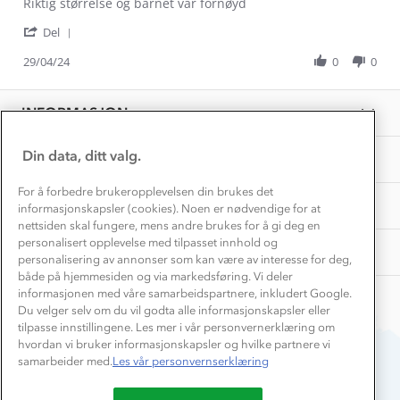
Review
review
Riktig størrelse og barnet var fornøyd
Hvordan velge riktig turtøy?
by
stating
Norgesferie 🇳🇴
Våre butikker
'
Solveig
Veldig
Del
Materialer
Share
Vask og vedlikehold
F.
fine!
Få turinspirasjon og tips her⛰
Bedrift, barnehage og SFO
Review
29/04/24
0
0
on
Personvern
by
29
EL-retur
Solveig
Overnatte utendørs⛺
Apr
Presse
F.
Samarbeide med oss?
2024
INFORMASJON
Store størrelser
on
Storms turtips🐿️
29
Jobbe hos oss?
Apr
Turmat oppskrifter
Din data, ditt valg.
OM OSS
Leirskole 🥾
2024
Beredskap
For å forbedre brukeropplevelsen din brukes det
Barnehageansatt
TIPS OG RÅD
informasjonskapsler (cookies). Noen er nødvendige for at
nettsiden skal fungere, mens andre brukes for å gi deg en
Tips til hyttetur
personalisert opplevelse med tilpasset innhold og
AKTIVITETER
personalisering av annonser som kan være av interesse for deg,
både på hjemmesiden og via markedsføring. Vi deler
informasjonen med våre samarbeidspartnere, inkludert Google.
Du velger selv om du vil godta alle informasjonskapsler eller
tilpasse innstillingene. Les mer i vår personvernerklæring om
hvordan vi bruker informasjonskapsler og hvilke partnere vi
samarbeider med.
Les vår personvernserklæring
Du betaler enkelt med