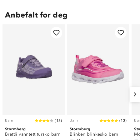
Anbefalt for deg
Barn
Barn
Ba
(
15
)
(
13
)
Stormberg
Stormberg
St
Brattli vanntett tursko barn
Blinken blinkesko barn
Mo