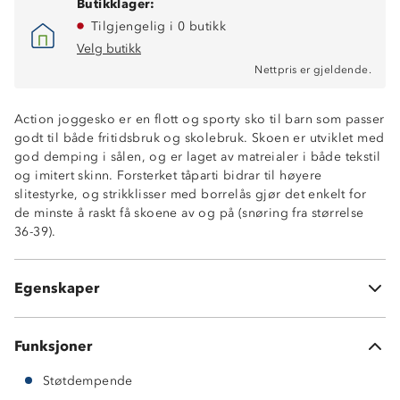
Butikklager:
Tilgjengelig i 0 butikk
Velg butikk
Nettpris er gjeldende.
Action joggesko er en flott og sporty sko til barn som passer
godt til både fritidsbruk og skolebruk. Skoen er utviklet med
god demping i sålen, og er laget av matreialer i både tekstil
og imitert skinn. Forsterket tåparti bidrar til høyere
slitestyrke, og strikklisser med borrelås gjør det enkelt for
de minste å raskt få skoene av og på (snøring fra størrelse
36-39).
Sporty design
God demping
Forsterket tåparti
Egenskaper
Strikklisser og borrelås
Funksjoner
Støtdempende