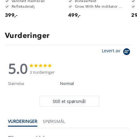
Vanntett membran
Blinkeeffekt
Refleksdetalj
Grow With Me-indikator på innersåle
399,-
499,-
29
Vurderinger
Levert av
5.0
5.0
5.0
star
star
3 Vurderinger
rating
rating
Størrelse
Normal
Still et spørsmål
VURDERINGER
SPØRSMÅL