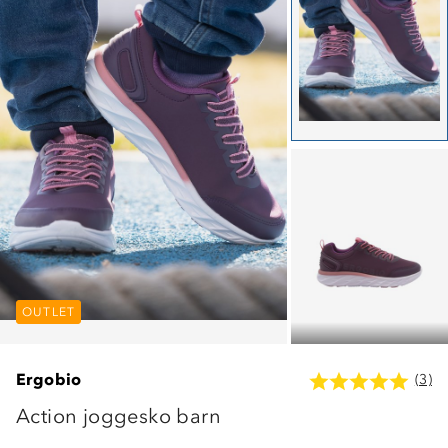
OUTLET
OUTLET
OUTLET
Ergobio
(3)
Action joggesko barn