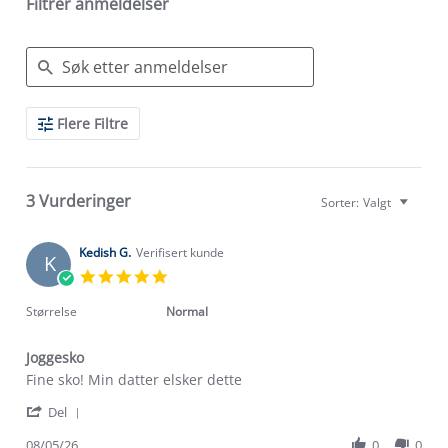
Filtrer anmeldelser
Search
Flere Filtre
Reviews
3 Vurderinger
Sorter:
Valgt
Kedish G.
Verifisert kunde
K
5.0
star
rating
Størrelse
Normal
Joggesko
Review
review
Fine sko! Min datter elsker dette
by
stating
'
Kedish
Joggesko
Del
Share
G.
Review
08/05/26
0
0
on