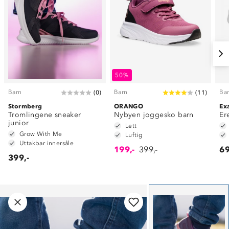
50%
Barn
Barn
Ba
(
0
)
(
11
)
Stormberg
ORANGO
Ex
Tromlingene sneaker
Nybyen joggesko barn
Er
junior
Lett
Grow With Me
Luftig
Uttakbar innersåle
199,-
399,-
69
399,-