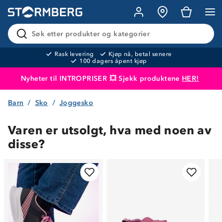
Søk etter produkter og kategorier
Rask levering
Kjøp nå, betal senere
100 dagers åpent kjøp
Nyheter til INTROPRISER 💥 Sjekk produktene
HER!
Barn
Sko
Joggesko
Produktet er lagt i handlekurven
Til kassen
Varen er utsolgt, hva med noen av
disse?