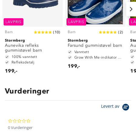
LAVPRIS
LAVPRIS
LA
Barn
Barn
Ba
(
10
)
(
2
)
Stormberg
Stormberg
St
Aunevika refleks
Farsund gummistøvel barn
Au
gummistøvel barn
gu
Vanntett
100% vanntett
Grow With Me-indikator på innersåle
Refleksdetalj
199,-
199,-
19
Vurderinger
Om Stormberg
Levert av
Verdigrunnlag
0.0
Klima og miljø
Trelagsprinsippet barn
star
0 Vurderinger
Kundeservice
rating
Etisk handel