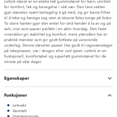
Lettvik støvel er en ekstra lett gummistøvel for barn, utviklet
for komfort, lek og bevegelse i vått vær. Den lave vekten
gjør støvelen svært behagelig å gå med, og gir barna frihet
til å leke og bevege seg uten at skoene føles tunge på foten.
To store hanker gjør den enkel for små hender å ta av og på
selv, noe som passer perfekt i en aktiv hverdag. Den faste
innersålen gir stabilitet og komfort, mens yttersålen har et
praktisk mønster som gir godt fotfeste på varierende
Lettvekt
underlag. Denne støvelen passer like godt til regnværsdager
God demping
på lekeplassen, ute i skogen eller ved sjøen. Lettvik er en
Fast innersåle
funksjonell, komfortabel og superlett gummistøvel for de
Stilrent design
minste på våte dager.
To store hanker
Vedlikehold: Tørk forsiktig av skoen med en fuktig klut
jevnlig for å holde den ren og i god stand. La tørke naturlig
Egenskaper
i romtemperatur.
Funksjoner
Lettvekt
Vanntett
Støtdempende