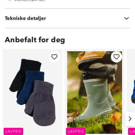
Tekniske detaljer
Vekt:
188g i str 23
Anbefalt for deg
LAVPRIS
LAVPRIS
LA