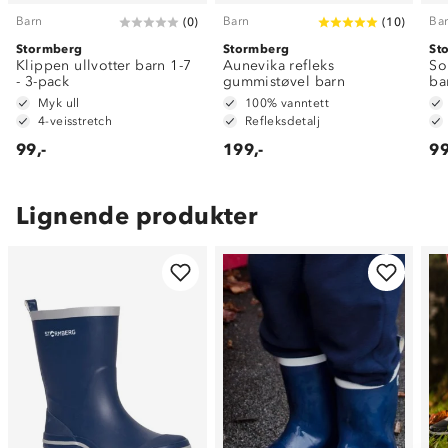
Barn
Barn
Ba
(
0
)
(
10
)
Stormberg
Stormberg
St
Klippen ullvotter barn 1-7
Aunevika refleks
So
- 3-pack
gummistøvel barn
ba
Myk ull
100% vanntett
4-veisstretch
Refleksdetalj
99,-
199,-
99
Lignende produkter