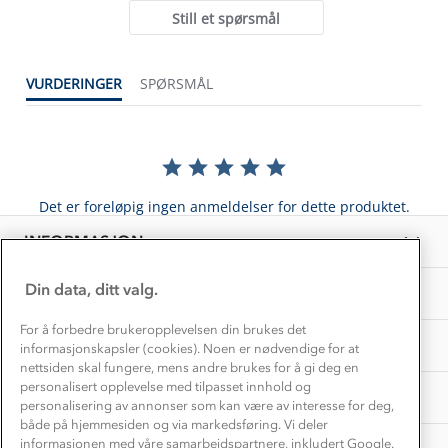
Alt du trenger til Norgesferien
Still et spørsmål
Kontakt oss
Dyreetikk
Dette trenger du til barnehagen
Konkurransevinnere
1% til samfunnet
VURDERINGER
SPØRSMÅL
Gravidklær
Kundeklubb
Inkludering
Hvordan velge riktig turtøy?
Norgesferie 🇳🇴
Våre butikker
Materialer
Vask og vedlikehold
Få turinspirasjon og tips her⛰
Bedrift, barnehage og SFO
Personvern
Det er foreløpig ingen anmeldelser for dette produktet.
EL-retur
Overnatte utendørs⛺
Presse
Samarbeide med oss?
INFORMASJON
Store størrelser
Storms turtips🐿️
Jobbe hos oss?
Turmat oppskrifter
Din data, ditt valg.
OM OSS
Leirskole 🥾
Beredskap
For å forbedre brukeropplevelsen din brukes det
Barnehageansatt
TIPS OG RÅD
informasjonskapsler (cookies). Noen er nødvendige for at
nettsiden skal fungere, mens andre brukes for å gi deg en
Tips til hyttetur
personalisert opplevelse med tilpasset innhold og
AKTIVITETER
personalisering av annonser som kan være av interesse for deg,
både på hjemmesiden og via markedsføring. Vi deler
informasjonen med våre samarbeidspartnere, inkludert Google.