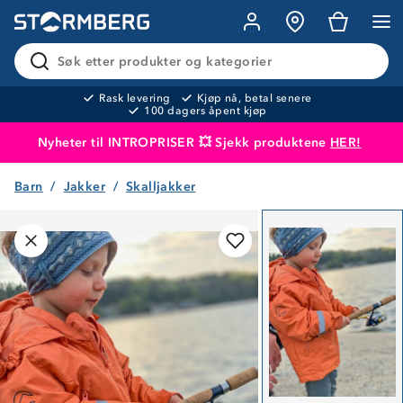
Søk etter produkter og kategorier
Rask levering
Kjøp nå, betal senere
100 dagers åpent kjøp
Nyheter til INTROPRISER 💥 Sjekk produktene
HER!
Barn
Jakker
Skalljakker
Produktet er lagt i handlekurven
Til kassen