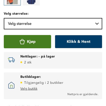
Velg størrelse:
Velg størrelse
Kjøp
Klikk & Hent
Nettlager:
-
på lager
2 stk
Butikklager:
Tilgjengelig i 2 butikker
Vanntett (8 000 mm vannsøyle)
Velg butikk
Fukttransporterende (6 000 g/m2/24t)
Nettpris er gjeldende.
Robust og slitesterk
ProreTex®-membran