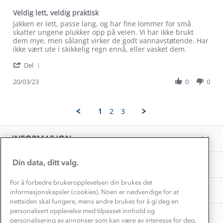
Trelagsprinsippet barn
Kundeservice
Veldig lett, veldig praktisk
Etisk handel
Alt du trenger til Norgesferien
Review
review
Jakken er lett, passe lang, og har fine lommer for små
Kontakt oss
by
stating
skatter ungene plukker opp på veien. Vi har ikke brukt
Dyreetikk
Maren
Veldig
dem mye, men sålangt virker de godt vannavstøtende. Har
Dette trenger du til barnehagen
G.
lett,
ikke vært ute i skikkelig regn ennå, eller vasket dem.
Konkurransevinnere
1% til samfunnet
on
veldig
Gravidklær
'
20
praktisk
Del
Kundeklubb
Share
Mar
Inkludering
Review
Hvordan velge riktig turtøy?
20/03/23
0
0
2023
Norgesferie 🇳🇴
Våre butikker
by
Materialer
Maren
Vask og vedlikehold
G.
Få turinspirasjon og tips her⛰
Bedrift, barnehage og SFO
1
2
3
on
Personvern
EL-retur
20
Overnatte utendørs⛺
Presse
Mar
Samarbeide med oss?
INFORMASJON
2023
Store størrelser
Storms turtips🐿️
Jobbe hos oss?
Turmat oppskrifter
Din data, ditt valg.
OM OSS
Leirskole 🥾
Beredskap
For å forbedre brukeropplevelsen din brukes det
Barnehageansatt
TIPS OG RÅD
informasjonskapsler (cookies). Noen er nødvendige for at
nettsiden skal fungere, mens andre brukes for å gi deg en
Tips til hyttetur
personalisert opplevelse med tilpasset innhold og
AKTIVITETER
personalisering av annonser som kan være av interesse for deg,