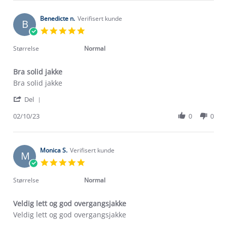
Sandeep
May
A.
2025
on
Benedicte n.
Verifisert kunde
B
22
5.0
May
star
2025
rating
Størrelse
Normal
Bra solid jakke
Review
review
Bra solid jakke
by
stating
'
Benedicte
Bra
Del
Share
n.
solid
Review
02/10/23
0
0
on
jakke
by
2
Benedicte
Oct
n.
2023
on
Monica S.
Verifisert kunde
M
2
5.0
Oct
star
2023
rating
Størrelse
Normal
Veldig lett og god overgangsjakke
Review
review
Veldig lett og god overgangsjakke
by
stating