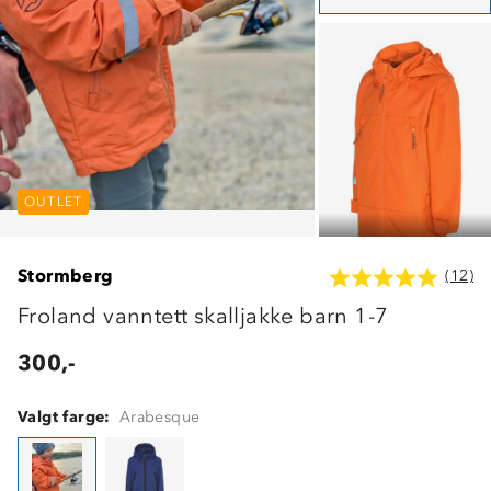
OUTLET
OUTLET
OUTLET
Stormberg
(12)
Froland vanntett skalljakke barn 1-7
300,-
Valgt farge:
Arabesque