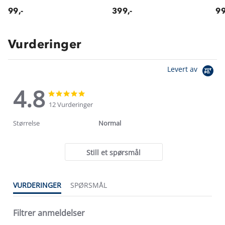
99,-
399,-
99
Vurderinger
Levert av
4.8
4.8
4.8
star
star
12 Vurderinger
rating
rating
Størrelse
Normal
Still et spørsmål
VURDERINGER
SPØRSMÅL
Filtrer anmeldelser