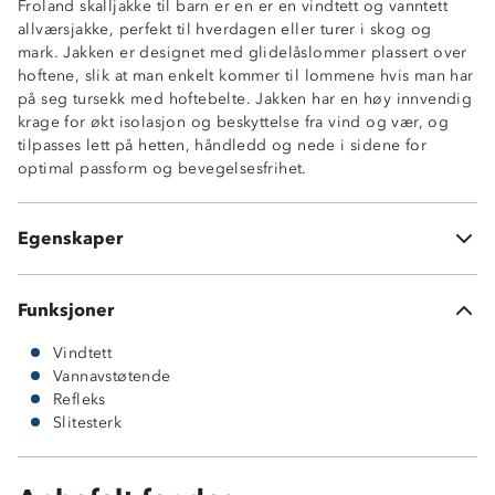
Froland skalljakke til barn er en er en vindtett og vanntett
Vindtett
allværsjakke, perfekt til hverdagen eller turer i skog og
Meshfôr
mark. Jakken er designet med glidelåslommer plassert over
Vannavstøtende glidelåser
hoftene, slik at man enkelt kommer til lommene hvis man har
To glidelåslommer tilpasset hoftebelte
på seg tursekk med hoftebelte. Jakken har en høy innvendig
Fast hette med justering rundt ansikt og i bakhodet
krage for økt isolasjon og beskyttelse fra vind og vær, og
Enhåndsstramming nederst i sidene
tilpasses lett på hetten, håndledd og nede i sidene for
Borrelåsjustering rundt håndledd
optimal passform og bevegelsesfrihet.
Hakebeskytter på glidelås
Forhøyet krage
Knagghempe i nakken
Egenskaper
Refleksstripe på ermet
Funksjoner
Vindtett
Vannavstøtende
Refleks
Slitesterk