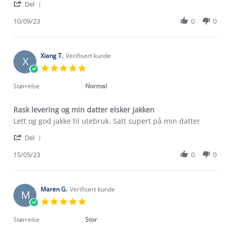
'
Monica
Veldig
Del
Share
S.
lett
Review
10/09/23
0
0
on
og
by
10
god
Monica
Sep
overgangsjakke
S.
2023
on
Xiang T.
Verifisert kunde
X
10
5.0
Sep
star
2023
rating
Størrelse
Normal
Rask levering og min datter elsker jakken
Review
review
Lett og god jakke til utebruk. Satt supert på min datter
by
stating
'
Xiang
Rask
Del
Share
T.
levering
Review
15/05/23
0
0
on
og
by
15
min
Xiang
May
datter
T.
2023
elsker
Om Stormberg
on
Maren G.
Verifisert kunde
jakken
M
15
5.0
Verdigrunnlag
May
star
2023
rating
Størrelse
Stor
Klima og miljø