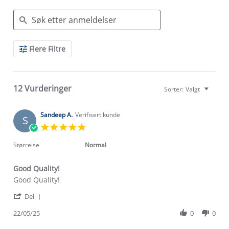
Search
Flere Filtre
Reviews
12 Vurderinger
Sorter:
Valgt
Sandeep A.
Verifisert kunde
S
5.0
star
rating
Størrelse
Normal
Good Quality!
Review
review
Good Quality!
by
stating
'
Sandeep
Good
Del
Share
A.
Quality!
Review
22/05/25
0
0
on
by
22