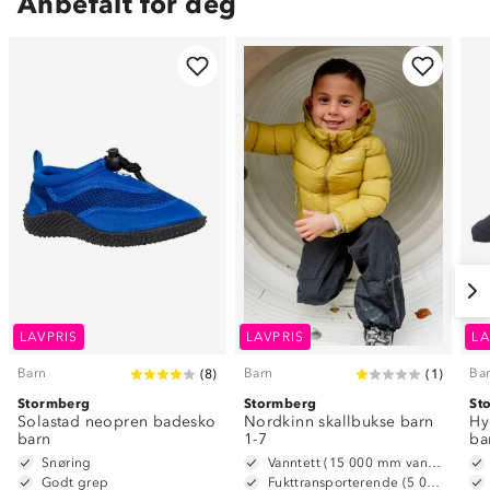
Anbefalt for deg
LAVPRIS
LAVPRIS
LA
Barn
Barn
Ba
(
8
)
(
1
)
Stormberg
Stormberg
St
Solastad neopren badesko
Nordkinn skallbukse barn
Hy
barn
1-7
ba
Snøring
Vanntett (15 000 mm vannsøyle)
Godt grep
Fukttransporterende (5 000 g/m2/24t)